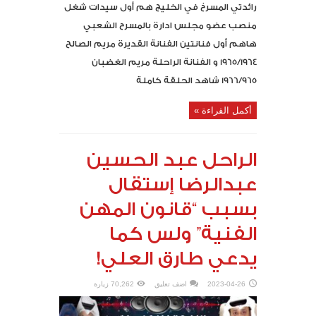
رائدتي المسرخ في الخليج هم أول سيدات شغل
منصب عضو مجلس ادارة بالمسرح الشعبي
هاهم أول فنانتين الفنانة القديرة مريم الصالح
1965/1964 و الفنانة الراحلة مريم الغضبان
1966/965 شاهد الحلقة كاملة
أكمل القراءة »
الراحل عبد الحسين
عبدالرضا إستقال
بسبب “قانون المهن
الفنية” ولس كما
يدعي طارق العلي!
2023-04-26
اضف تعليق
70,262 زيارة