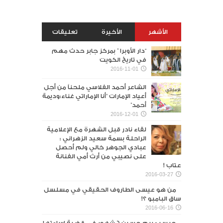
الأشهر
الأخيرة
تعليقات
“دار الأوبرا ” بمركز جابر حدث مهم
في تاريخ الكويت
2016-11-01
الشاعر أحمد الفلاسي ملحناً من أجل
أعياد الإمارات “أنا الإماراتي غناء:وديمة
أحمد”
2016-12-01
لقاء نادر قبل الشهرة مع الإعلامية
الراحلة بسمة سعيد الزهراني :
عبادي الجوهر خالي ولم أحصل
على نصيبي من أرث أمي الفنانة
عتاب !
2016-03-27
من هو عيسى الطاروف الحقيقي في مسلسل
ساق البامبو ؟!
2016-06-16
حبس مريم حسين 6 شهور في قضية إساءتها