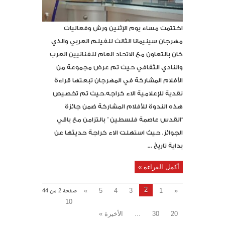
اختتمت مساء يوم الإثنين ورش وفعاليات
مهرجان سينيمانا الثالث للفيلم العربي والذي
كان بالتعاون مع الاتحاد العام للفنانيين العرب
والنادي الثقافي حيث تم عرض مجموعة من
الأفلام المشاركة في المهرجان تبعتها قراءة
نقدية للإعلامية الاء كراجه.حيث تم تخصيص
هذه الندوة للأفلام المشاركة ضمن جائزة
“القدس عاصمة فلسطين ” بالتزامن مع باقي
الجوائز. حيث استهلت الاء كراجة حديثها عن
بداية تاريخ ...
أكمل القراءة »
2
»
5
4
3
1
«
صفحة 2 من 44
10
20
30
...
الأخيرة »