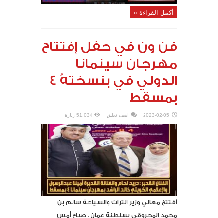
أكمل القراءة »
فن ون في حفل إفتتاح
مهرجان سينمانا
الدولي في بنسختهُ 4
بمسقط
2023-02-05
اضف تعليق
51,034 زيارة
أفتتح معالي وزير التراث والسياحة سالم بن
محمد المحروقي بسلطنة عمان ، صباح أمس