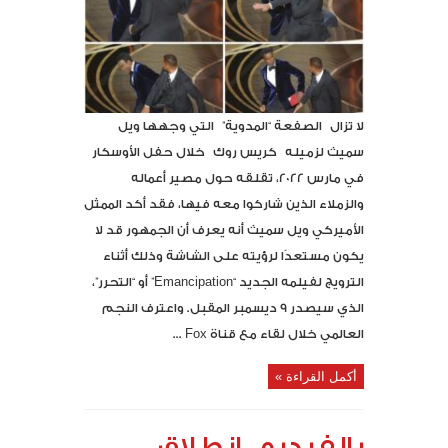
لا تزال الصفعة “المدوية” التي وجهها ويل
سميث لزميله كريس روك خلال حفل الأوسكار
في مارس 2022، تقلقه حول مصير أعماله
والزملاء الذين شاركوا معه فيها، فقد أكد الممثل
الأميركي ويل سميث أنه يعرف أن الجمهور قد لا
يكون مستعدًا لرؤيته على الشاشة وذلك أثناء
الترويج لفيلمه الجديد “Emancipation” أو “التحرر”،
الذي سيصدر 9 ديسمبر المقبل. واعترف النجم
العالمي خلال لقاء مع قناة Fox ...
أكمل القراءة »
بالفيديو ..إنطلاق