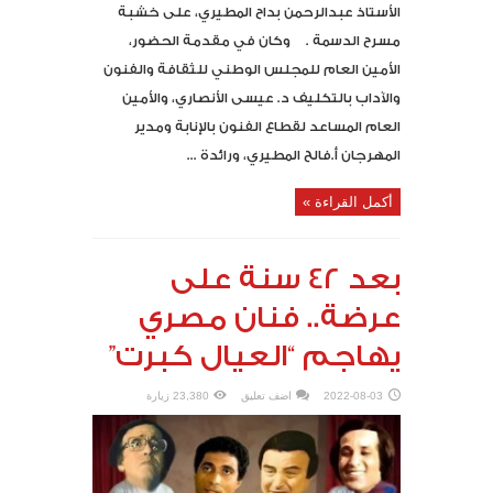
الأستاذ عبدالرحمن بداح المطيري، على خشبة
مسرح الدسمة . وكان في مقدمة الحضور،
الأمين العام للمجلس الوطني للثقافة والفنون
والآداب بالتكليف د. عيسى الأنصاري، والأمين
العام المساعد لقطاع الفنون بالإنابة ومدير
المهرجان أ.فالح المطيري، ورائدة ...
أكمل القراءة »
بعد 42 سنة على
عرضة.. فنان مصري
يهاجم “العيال كبرت”
2022-08-03
اضف تعليق
23,380 زيارة