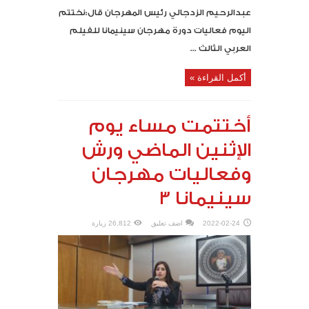
عبدالرحيم الزدجالي رئيس المهرجان قال:نختتم
اليوم فعاليات دورة مهرجان سينيمانا للفيلم
العربي الثالث ...
أكمل القراءة »
أختتمت مساء يوم
الإثنين الماضي ورش
وفعاليات مهرجان
سينيمانا 3
2022-02-24
اضف تعليق
26,812 زيارة