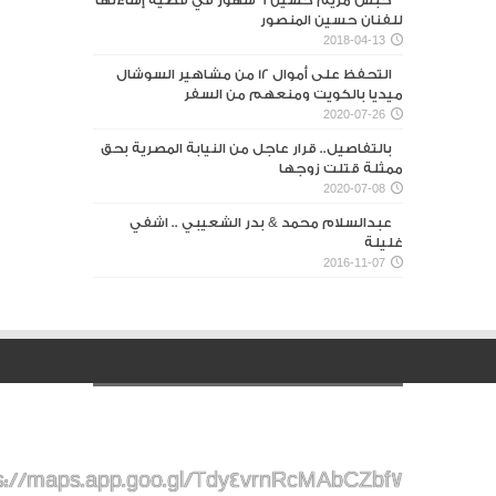
للفنان حسين المنصور‎
2018-04-13
التحفظ على أموال 12 من مشاهير السوشال
ميديا بالكويت ومنعهم من السفر
2020-07-26
بالتفاصيل.. قرار عاجل من النيابة المصرية بحق
ممثلة قتلت زوجها
2020-07-08
عبدالسلام محمد & بدر الشعيبي .. اشفي
غليلة
2016-11-07
s://maps.app.goo.gl/Tdy4vrnRcMAbCZbf7