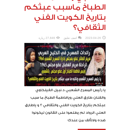
الطباخ ماسبب عبثكم
بتاريخ الكويت الفني
الثقافي؟
2023-04-26
اضف تعليق
27,846 زيارة
يا رئيس المسرح الشعبي د.نبيل الفيلكاوي
والفنان طارق العلي ويافاطمة الطباخ ما سبب
عبثكم بتاريخ الكويت الفني والثقافي ؟ و ياطارق
العلي الرواد لم يطلعوا على القانون ليكونوا
ضده ولاتألف من عندك