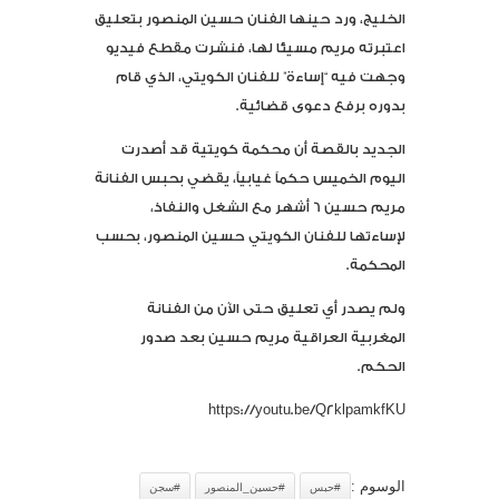
الخليج، ورد حينها الفنان حسين المنصور بتعليق
اعتبرته مريم مسيئا لها، فنشرت مقطع فيديو
وجهت فيه “إساءة” للفنان الكويتي، الذي قام
بدوره برفع دعوى قضائية.
الجديد بالقصة أن محكمة كويتية قد أصدرت
اليوم الخميس حكماً غيابياً، يقضي بحبس الفنانة
مريم حسين 6 أشهر مع الشغل والنفاذ،
لإساءتها للفنان الكويتي حسين المنصور، بحسب
المحكمة.
ولم يصدر أي تعليق حتى الآن من الفنانة
المغربية العراقية مريم حسين بعد صدور
الحكم.
https://youtu.be/Q2klpamkfKU
الوسوم :
#حبس
#حسين_المنصور
#سجن