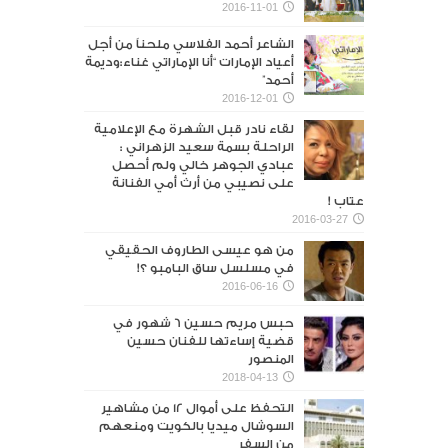
2016-11-01
الشاعر أحمد الفلاسي ملحناً من أجل
أعياد الإمارات “أنا الإماراتي غناء:وديمة
أحمد”
2016-12-01
لقاء نادر قبل الشهرة مع الإعلامية
الراحلة بسمة سعيد الزهراني :
عبادي الجوهر خالي ولم أحصل
على نصيبي من أرث أمي الفنانة
عتاب !
2016-03-27
من هو عيسى الطاروف الحقيقي
في مسلسل ساق البامبو ؟!
2016-06-16
حبس مريم حسين 6 شهور في
قضية إساءتها للفنان حسين
المنصور‎
2018-04-13
التحفظ على أموال 12 من مشاهير
السوشال ميديا بالكويت ومنعهم
من السفر