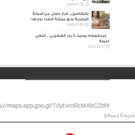
2020-07-26
بالتفاصيل.. قرار عاجل من النيابة
المصرية بحق ممثلة قتلت زوجها
2020-07-08
عبدالسلام محمد & بدر الشعيبي .. اشفي
غليلة
2016-11-07
s://maps.app.goo.gl/Tdy4vrnRcMAbCZbf7
خريطة الموقع