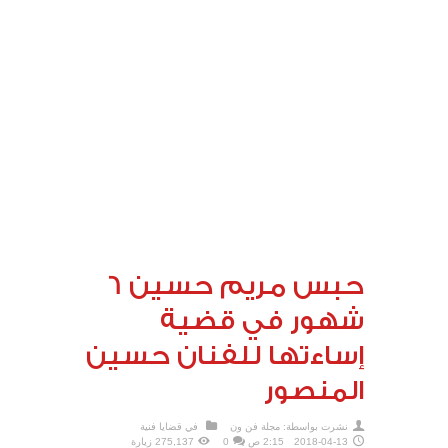
حبس مريم حسين 6
شهور في قضية
إساءتها للفنان حسين
المنصور‎
نشرت بواسطة:
مجلة فن ون
في
قضايا فنية
2018-04-13
2:15 ص
0
275,137 زيارة