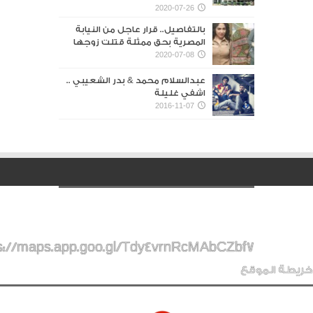
2020-07-26
بالتفاصيل.. قرار عاجل من النيابة
المصرية بحق ممثلة قتلت زوجها
2020-07-08
عبدالسلام محمد & بدر الشعيبي ..
اشفي غليلة
2016-11-07
s://maps.app.goo.gl/Tdy4vrnRcMAbCZbf7
خريطة الموقع