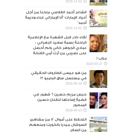
2016-11-01
الشاعر أحمد الفلاسي ملحناً من أجل
أعياد الإمارات “أنا الإماراتي غناء:وديمة
أحمد”
2016-12-01
لقاء نادر قبل الشهرة مع الإعلامية
الراحلة بسمة سعيد الزهراني :
عبادي الجوهر خالي ولم أحصل
على نصيبي من أرث أمي الفنانة
عتاب !
2016-03-27
من هو عيسى الطاروف الحقيقي
في مسلسل ساق البامبو ؟!
2016-06-16
حبس مريم حسين 6 شهور في
قضية إساءتها للفنان حسين
المنصور‎
2018-04-13
التحفظ على أموال 12 من مشاهير
السوشال ميديا بالكويت ومنعهم
من السفر