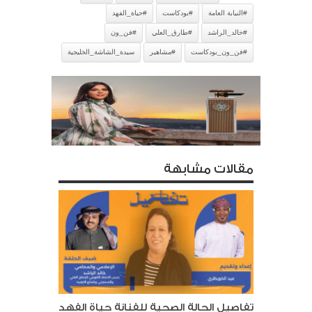
#النيابة العامة
#بودكاست
#حياة_الفهد
#خالد_الراشد
#طارق_العلي
#فن_ون
#فن_ون_بودكاست
#مشاهير
سيدة_الشاشة_الخليجية
مقالات مشابهة
تفاصيل الحالة الصحية للفنانة حياة الفهد