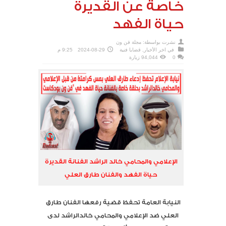
خاصة عن القديرة
حياة الفهد
نشرت بواسطة:
مجلة فن ون
في
اخر الأخبار
,
قضايا فنية
2024-08-29
9:25 م
0
94,044 زيارة
الإعلامي والمحامي خالد الراشد الفنانة القديرة
حياة الفهد والفنان طارق العلي
النيابة العامة تحفظ قضية رفعها الفنان طارق
العلي ضد الإعلامي والمحامي خالدالراشد لدى