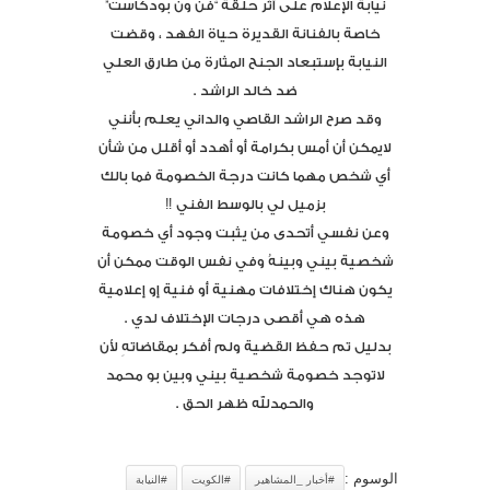
نيابة الإعلام على أثر حلقة “فن ون بودكاست”
خاصة بالفنانة القديرة حياة الفهد ، وقضت
النيابة بإستبعاد الجنح المثارة من طارق العلي
ضد خالد الراشد .
وقد صرح الراشد القاصي والداني يعلم بأنني
لايمكن أن أمس بكرامة أو أهدد أو أقلل من شأن
أي شخص مهما كانت درجة الخصومة فما بالك
بزميل لي بالوسط الفني ‼️
وعن نفسي أتحدى من يثبت وجود أي خصومة
شخصية بيني وبينهُ وفي نفس الوقت ممكن أن
يكون هناك إختلافات مهنية أو فنية إو إعلامية
هذه هي أقصى درجات الإختلاف لدي .
بدليل تم حفظ القضية ولم أفكر بمقاضاتهِ لأن
لاتوجد خصومة شخصية بيني وبين بو محمد
والحمدلله ظهر الحق .
الوسوم :
#أخبار _المشاهير
#الكويت
#النيابة