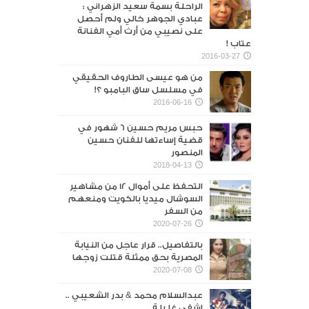
الراحلة بسمة سعيد الزهراني :
عبادي الجوهر خالي ولم أحصل
على نصيبي من أرث أمي الفنانة
عتاب !
2016-03-27
من هو عيسى الطاروف الحقيقي
في مسلسل ساق البامبو ؟!
2016-06-16
حبس مريم حسين 6 شهور في
قضية إساءتها للفنان حسين
المنصور‎
2018-04-13
التحفظ على أموال 12 من مشاهير
السوشال ميديا بالكويت ومنعهم
من السفر
2020-07-26
بالتفاصيل.. قرار عاجل من النيابة
المصرية بحق ممثلة قتلت زوجها
2020-07-08
عبدالسلام محمد & بدر الشعيبي ..
اشفي غليلة