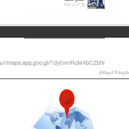
2016-11-07
s://maps.app.goo.gl/Tdy4vrnRcMAbCZbf7
خريطة الموقع