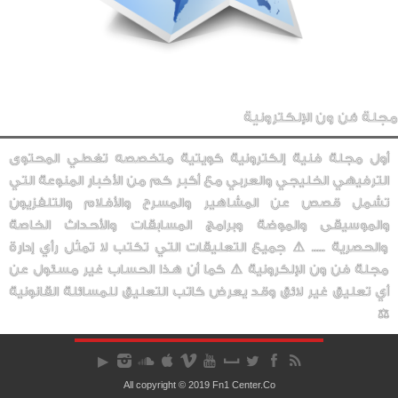
مجلة فن ون الإلكترونية
أول مجلة فنية إلكترونية كويتية متخصصه تغطي المحتوى
الترفيهي الخليجي والعربي مع أكبر كم من الأخبار المنوعة التي
تشمل قصص عن المشاهير والمسرح والأفلام والتلفزيون
والموسيقى والموضة وبرامج المسابقات والأحداث الخاصة
والحصرية ..... ⚠️ جميع التعليقات التي تكتب لا تمثل رأي إدارة
مجلة فن ون الإلكرونية ⚠️ كما أن هذا الحساب غير مسئول عن
أي تعليق غير لائق وقد يعرض كاتب التعليق للمسائلة القانونية
⚖️
All copyright © 2019 Fn1 Center.Co