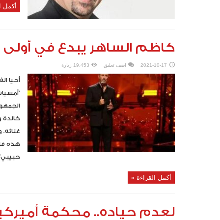
أكمل ا
كاظم الساهر يبدع في أولى حفل
2021-10-17
اضف تعليق
19,453 زيارة
أحيا ال
الجمهو
خالدة و
غنائه. 
هذه فات
حبيبي” و
أكمل القراءة »
لعدم حياده.. محكمة أميركي