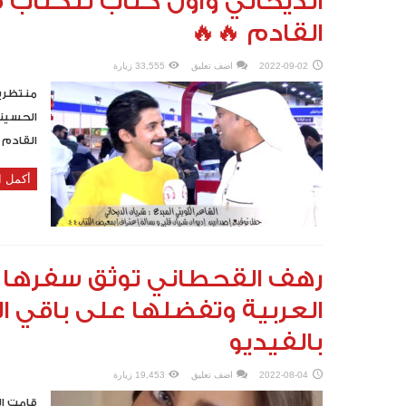
الديحاني وأول كتاب للكتاب 
القادم 🔥🔥
2022-09-02
اضف تعليق
33,555 زيارة
منتظرين
القادم 
أكمل ا
رهف القحطاني توثق سفرها ل
العربية وتفضلها على باقي ا
بالفيديو
2022-08-04
اضف تعليق
19,453 زيارة
قامت ال