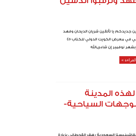
فهد وترقبوا الدشين
 جديدكم يا تألقين شريان الديحان وفهد
الحسيني في معرض الكويت الدولي للكتاب 45
بشهر نوفمبر إن شاءىالله
لقراءة »
هذه المدينة
لوجهات السياحية-
فاشينيستا السعودية ​رهف القحطاني​ بزيارة