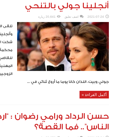
أنجلينا جولي بالتنحي
2021-07-24
اضف تعليق
20,641 زيارة
تلقى ال
وأنجلين
شكت ال
محكمة ا
للقاضي 
المهنية
الزوجين
جولي وبيت، اللذان كانا يوما ما أروع ثنائي في ...
أكمل القراءة »
حسن الرداد ورامي رضوان : “ار
الناس”.. فما القصة؟