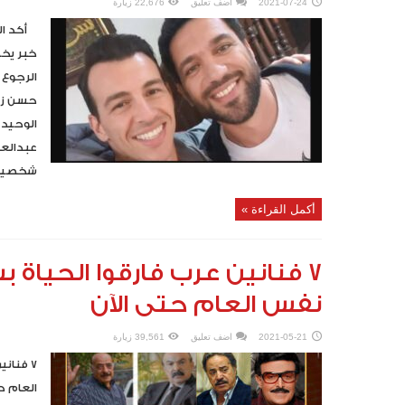
2021-07-24
اضف تعليق
22,676 زيارة
أكد الف
خبر يخص
الرجوع 
حسن زوج
الوحيد 
عبدالع‫‬
شخصيا”. 
أكمل القراءة »
7 فنانين عرب فارقوا الحياة 
نفس العام حتى الآن
2021-05-21
اضف تعليق
39,561 زيارة
٧ فنان
العام ح