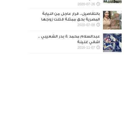
2020-07-26
بالتفاصيل.. قرار عاجل من النيابة
المصرية بحق ممثلة قتلت زوجها
2020-07-08
عبدالسلام محمد & بدر الشعيبي ..
اشفي غليلة
2016-11-07