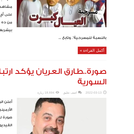
مشاهدة 
على أي 
من ده 
بيشربها
بالنسبة للمسرحية”. وتابع ...
أكمل القراءة »
صورة..طارق العريان يؤكد ارتبا
السورية
2022-03-13
اضف تعليق
18,694 زيارة
أعلن الم
الأرمين
صورة لن
الفيديو