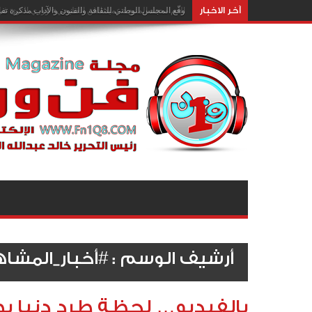
آخر الاخبار
وقّع المجلس الوطني للثقافة والفنون والآداب مذكرة تفا
أرشيف الوسم :
#أخبار_المشاه
بالفيديو… لحظة طرد دنيا بطم