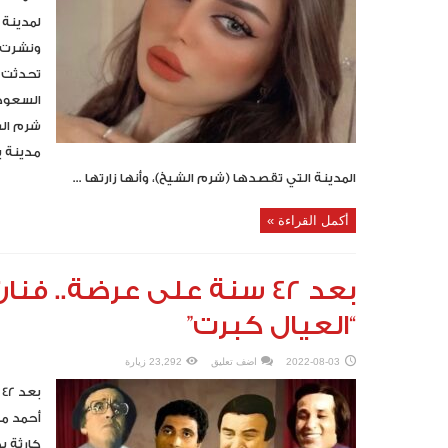
لمدينة 
ونشرت ق
تحدثت ف
السعودية
شرم الش
مدينة ب
المدينة التي تقصدها (شرم الشيخ)، وأنها زارتها ...
أكمل القراءة »
بعد 42 سنة على عرضة.. 
“العيال كبرت”
2022-08-03
اضف تعليق
23,292 زيارة
ب
أحمد ما
كارثة ب