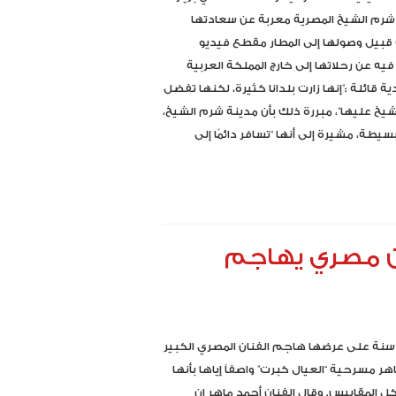
​شرم الشيخ​ المصرية معربة عن سعادتها
بيل وصولها إلى المطار مقطع فيديو
يه عن رحلاتها إلى خارج ​المملكة العربية
​ قائلة :”إنها زارت بلدانا كثيرة، لكنها تفضل
يخ عليها”، مبررة ذلك بأن مدينة شرم الشيخ،
سيطة، مشيرة إلى أنها “تسافر دائمًا إلى
فنان مصري يهاجم
عد 42 سنة على عرضها هاجم الفنان المصري الكبير
هر مسرحية “العيال كبرت” واصفاً إياها بأنها
كل المقاييس. وقال الفنان أحمد ماهر إن