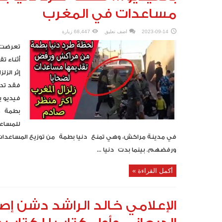
مساعدات في المغرب
2023-09-14
اضف تعليق
68,447 زيارة
تعرضت ا
أثناء ت
إثر الز
فقد تدا
فيديو ي
بطمة من
للمساعد
في مدينة مراكش، وهي تمنع دنيا بطمة من توزيع المساعدات
ورفضهم. بينما بدت دنيا ...
أكمل القراءة »
الإعلامي خالد الراشد دشن إص