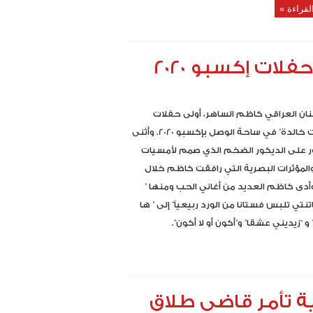
لقراءة »
ات إكسبو 2020
فنان العراقي كاظم الساهر، أولى حفلات
“أمسيات خالدة” في ساحة الوصل بإكسبو 2020. وأثنى
ر على الديكور الضخم الذي صمم لأمسيات
المؤثرات البصرية التي رافقت كاظم خلال
وأدى كاظم العديد من أغاني الحب ومنها ”
نتي تلبس فستانا من الورد ربيعياً” إلى ” ها
 “زيديني عشقا” و”أكون أو لا أكون”.
ة تأمر قاضي طلاق