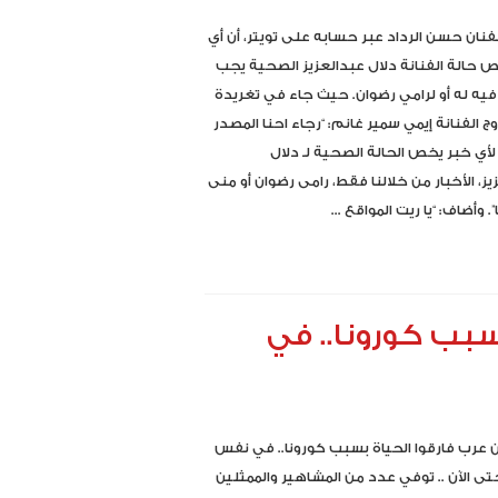
نان حسن الرداد عبر حسابه على تويتر، أن أي
 حالة الفنانة دلال عبدالعزيز الصحية يجب
فيه له أو لرامي رضوان. حيث جاء في تغريدة
 الفنانة إيمي سمير غانم: “رجاء احنا المصدر
لأي خبر يخص الحالة الصحية لـ دلال
زيز، الأخبار من خلالنا فقط، ⁧رامى رضوان⁩ أو منى
وأضاف: “يا ريت المواقع ...
بسبب كورونا.. في
ين عرب فارقوا الحياة بسبب كورونا.. في نفس
تى الآن .. توفي عدد من المشاهير والممثلين