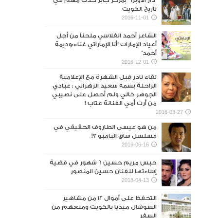
“دار الأوبرا ” بمركز جابر حدث مهم في
تاريخ الكويت
2016-11-01
الشاعر أحمد الفلاسي ملحناً من أجل
أعياد الإمارات “أنا الإماراتي غناء:وديمة
أحمد”
2016-12-01
لقاء نادر قبل الشهرة مع الإعلامية
الراحلة بسمة سعيد الزهراني : عبادي
الجوهر خالي ولم أحصل على نصيبي
من أرث أمي الفنانة عتاب !
2016-03-27
من هو عيسى الطاروف الحقيقي في
مسلسل ساق البامبو ؟!
2016-06-16
حبس مريم حسين 6 شهور في قضية
إساءتها للفنان حسين المنصور‎
2018-04-13
التحفظ على أموال 12 من مشاهير
السوشال ميديا بالكويت ومنعهم من
السفر