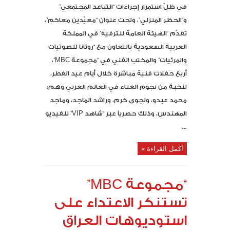
في ظلّ استمرار إجراءات “التباعد المجتمعي”
و”الحظر المنزلي”، وتحت عنوان “معيّدين معاكم”،
تقدّم “الهيئة العامة للترفيه” في المملكة
العربية السعودية بالتعاون مع “روتانا للصوتيات
والمرئيات” والمكتب الفني في “مجموعة MBC”،
أربع حفلات فنية مباشرة خلال أيام عيد الفطر،
لنخبة من نجوم الغناء في العالم العربي وهم:
محمد عبدو، ونجوى كرم، وراشد الماجد، وماجد
المهندس، وذلك حصرياً عبر “شاهد VIP” للفيديو
...
أكمل القراءة »
“مجموعة MBC”
تستنكر الاعتداء على
استوديوهات العراق