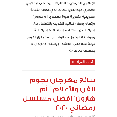
الإعلامي الكويتي خالدالراشد يرد على الإعلامي
القطري عبدالعزيز محمد الذي وصف الفنانة
الكويتية القديرة حياة الفهد بـ “أم شارون”
وإتهام بعض فنانين الكويت بالتعامل مع
إسرائيليين لإعتقاده إدارة MBC إسرائيلية ..
ومواطنه المخرج عبدالواحد محمد يفزع لهُ ويرد
نيابتاً عنه علىٰ ” الراشد ” ويصفه ..!؟ وبدال لا
يكحلها عماها 😎
أكمل القراءة »
نتائج مهرجان نجوم
الفن والأعلام ” أم
هارون” افضل مسلسل
رمضاني 2020
2020-05-20
اضف تعليق
41,079 زيارة