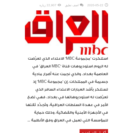
2020-05-22
اضف تعليق
22,907 زيارة
استنكرت “مجموعة MBC” الاعتداء الذي تعرّضت
له اليوم استوديوهات قناة “MBC العراق” في
العاصمة بغداد، والذي نجمت عنه أضرار مادية
جسيمة في الممتلكات. إن “مجموعة MBC” إذ
تستنكر بأشد العبارات الاعتداء السافر الذي
تعرّضت له استوديوهاتها في بغداد، فهي تضع
الأمر في عهدة السلطات العراقية، وتُجدِّد ثقتها
في الأجهزة الأمنية والقضائية، وذلك حماية
للمؤسسة التي تعمل في العراق وفق الأنظمة ...
أكمل القراءة »