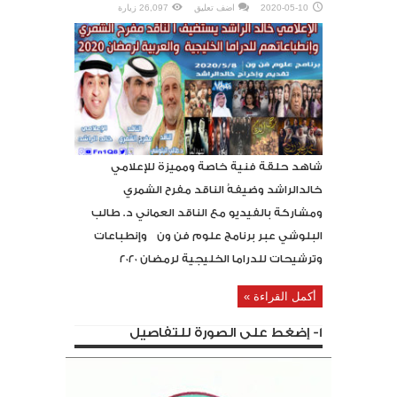
2020-05-10
اضف تعليق
26,097 زيارة
شاهد حلقة فنية خاصة ومميزة للإعلامي
خالدالراشد وضيفهُ الناقد مفرح الشمري
ومشاركة بالفيديو مع الناقد العماني د. طالب
البلوشي عبر برنامج علوم فن ون وإنطباعات
وترشيحات للدراما الخليجية لرمضان ٢٠٢٠
أكمل القراءة »
1- إضغط على الصورة للتفاصيل