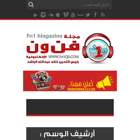
أرشيف الوسم :