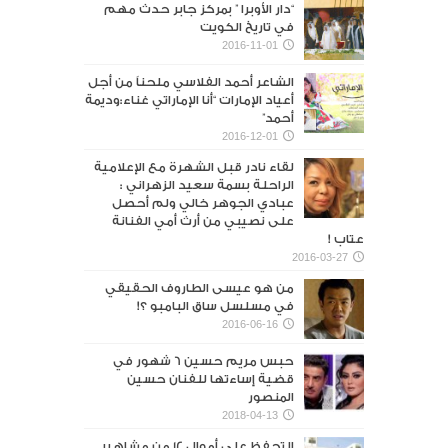
“دار الأوبرا ” بمركز جابر حدث مهم
في تاريخ الكويت
2016-11-01
الشاعر أحمد الفلاسي ملحناً من أجل
أعياد الإمارات “أنا الإماراتي غناء:وديمة
أحمد”
2016-12-01
لقاء نادر قبل الشهرة مع الإعلامية
الراحلة بسمة سعيد الزهراني :
عبادي الجوهر خالي ولم أحصل
على نصيبي من أرث أمي الفنانة
عتاب !
2016-03-27
من هو عيسى الطاروف الحقيقي
في مسلسل ساق البامبو ؟!
2016-06-16
حبس مريم حسين 6 شهور في
قضية إساءتها للفنان حسين
المنصور‎
2018-04-13
التحفظ على أموال 12 من مشاهير