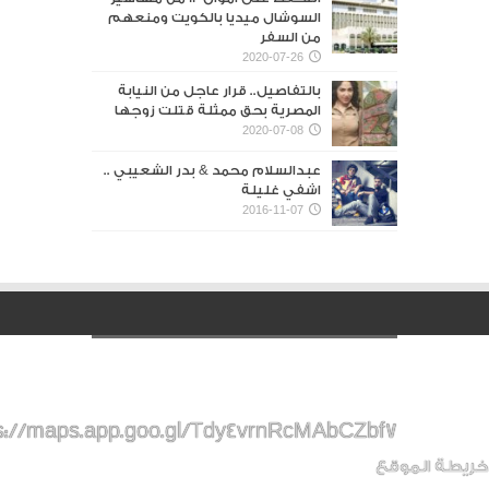
السوشال ميديا بالكويت ومنعهم
من السفر
2020-07-26
بالتفاصيل.. قرار عاجل من النيابة
المصرية بحق ممثلة قتلت زوجها
2020-07-08
عبدالسلام محمد & بدر الشعيبي ..
اشفي غليلة
2016-11-07
s://maps.app.goo.gl/Tdy4vrnRcMAbCZbf7
خريطة الموقع