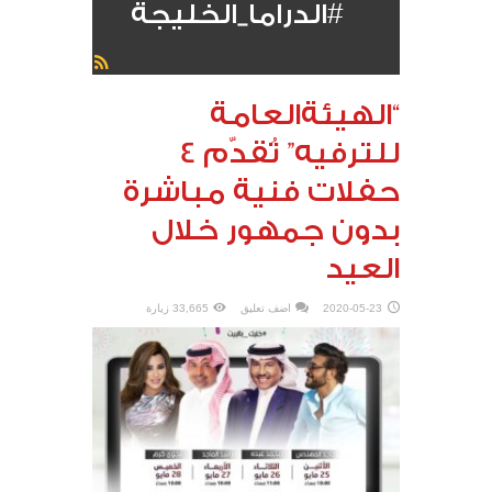
#الدراما_الخليجة
“الهيئةالعامة
للترفيه” تُقدّم 4
حفلات فنية مباشرة
بدون جمهور خلال
العيد
2020-05-23
اضف تعليق
33,665 زيارة