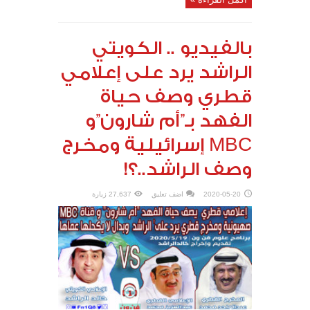
بالفيديو .. الكويتي
الراشد يرد على إعلامي
قطري وصف حياة
الفهد بـ”أم شارون”و
MBC إسرائيلية ومخرج
وصف الراشد..؟!
2020-05-20
اضف تعليق
27,637 زيارة