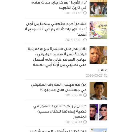
“دار الأوبرا ” بمركز جابر حدث مهم
في تاريخ الكويت
2016-11-01
الشاعر أحمد الفلاسي ملحناً من أجل
أعياد الإمارات “أنا الإماراتي غناء:وديمة
أحمد”
2016-12-01
لقاء نادر قبل الشهرة مع الإعلامية
الراحلة بسمة سعيد الزهراني :
عبادي الجوهر خالي ولم أحصل
على نصيبي من أرث أمي الفنانة
عتاب !
2016-03-27
من هو عيسى الطاروف الحقيقي
في مسلسل ساق البامبو ؟!
2016-06-16
حبس مريم حسين 6 شهور في
قضية إساءتها للفنان حسين
المنصور‎
2018-04-13
التحفظ على أموال 12 من مشاهير