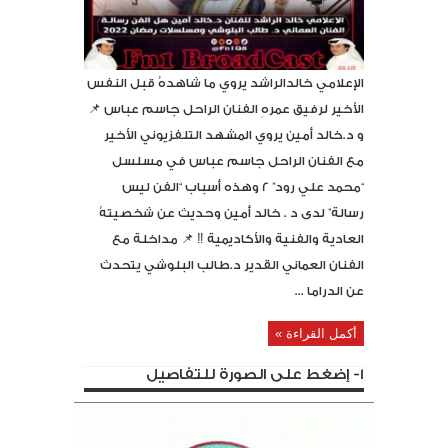
الإعلامي خالدالراشد يروي ما شاهدهُ قبل النفس
الأخير لرفيق عمرهِ الفنان الراحل جاسم عباس 📌
و د.خالد أمين يروي المشهد التلفزيوني الأخير
مع الفنان الراحل جاسم عباس في مسلسل
“محمد علي رود” 2 وهذه أسباب “الفن ليس
رسالة” لدى د . خالد أمين وحديث عن شخصيتهُ
العادية والفنية والأكاديمية ‼️ 📌 مداخلة مع
الفنان العماني القدير د.طالب البلوشي يتحدث
عن الدراما ...
أكمل القراءة »
1- إضغط على الصورة للتفاصيل