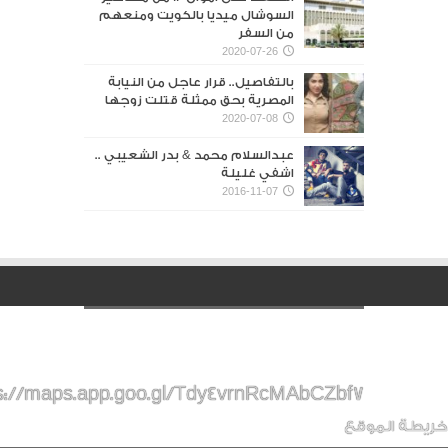
السوشال ميديا بالكويت ومنعهم
من السفر
2020-07-26
بالتفاصيل.. قرار عاجل من النيابة
المصرية بحق ممثلة قتلت زوجها
2020-07-08
عبدالسلام محمد & بدر الشعيبي ..
اشفي غليلة
2016-11-07
s://maps.app.goo.gl/Tdy4vrnRcMAbCZbf7
خريطة الموقع