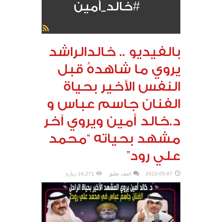
#خالد_أمين
بالفيديو .. خالدالراشد
يروي ما شاهدهُ قبل
النفس الأخير بحياة
الفنان جاسم عباس و
د.خالد أمين ويروي آخر
مشهد بحياته “محمد
علي رود”
2022-05-07
اضف تعليق
24,271 زيارة