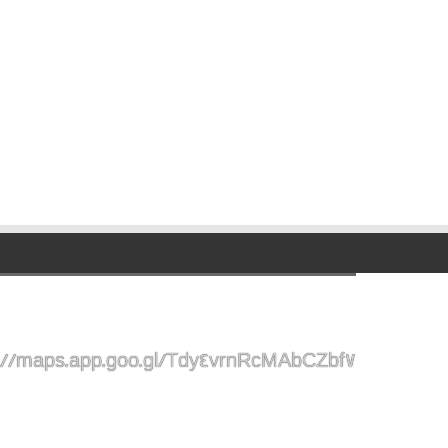
://maps.app.goo.gl/Tdy4vrnRcMAbCZbf7