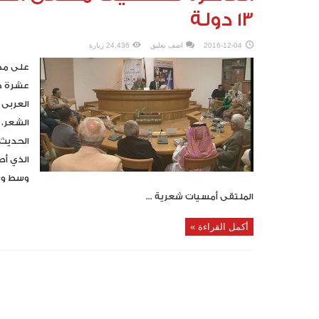
13 دولة
2016-12-04
اضف تعليق
24,436 زيارة
على مدا
عشرة دو
العربى 
الشعر، 
الحديث،
الذي أص
وسط وسا
الملتقى أمسيات شعرية ...
أكمل القراءة »