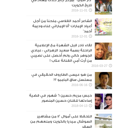
“دار الأوبرا ” بمركز جابر حدث مهم في
تاريخ الكويت
2016-11-01
الشاعر أحمد الفلاسي ملحناً من أجل
أعياد الإمارات “أنا الإماراتي غناء:وديمة
أحمد”
2016-12-01
لقاء نادر قبل الشهرة مع الإعلامية
الراحلة بسمة سعيد الزهراني : عبادي
الجوهر خالي ولم أحصل على نصيبي
من أرث أمي الفنانة عتاب !
2016-03-27
من هو عيسى الطاروف الحقيقي في
مسلسل ساق البامبو ؟!
2016-06-16
حبس مريم حسين 6 شهور في قضية
إساءتها للفنان حسين المنصور‎
2018-04-13
التحفظ على أموال 12 من مشاهير
السوشال ميديا بالكويت ومنعهم من
السفر