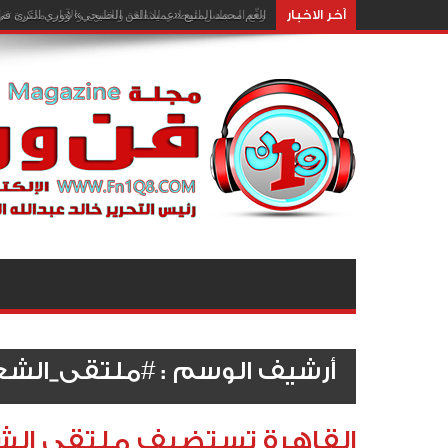
آخر الاخبار
وقّع المجلس الوطني للثقافة والفنون والآداب مذكرة تفا
أرشيف الوسم :
#ملتقى_الشع
القاهرة تستضيف ملتقى الش