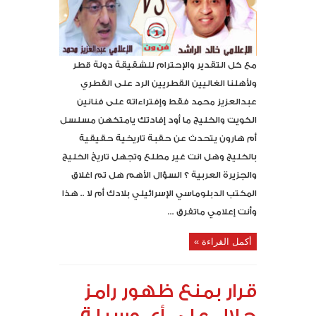
مع كل التقدير والإحترام للشقيقة دولة قطر
ولأهلنا الغاليين القطريين الرد على القطري
عبدالعزيز محمد فقط وإفتراءاته على فنانين
الكويت والخليج ما أود إفادتك يامتكهن مسلسل
أم هارون يتحدث عن حقبة تاريخية حقيقية
بالخليج وهل انت غير مطلع وتجهل تاريخ الخليج
والجزيرة العربية ؟ السؤال الأهم هل تم اغلاق
المكتب الدبلوماسي الإسرائيلي بلادك أم لا .. هذا
وأنت إعلامي ماتفرق ...
أكمل القراءة »
قرار بمنع ظهور رامز
جلال على أي وسيلة