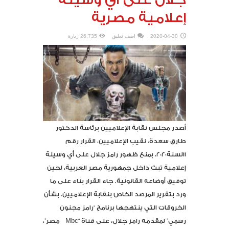
إعلامية مصرية
2020-04-30
اضف تعليق
26,735 زيارة
أصدر مجلس نقابة الإعلاميين برئاسة الدكتور
طارق سعدة، نقيب الإعلاميين، القرار رقم
١١لسنة٢٠٢٠، بمنع ظهور رامز جلال على أي وسيلة
إعلامية تبث داخل جمهورية مصر العربية، لحين
توفيق أوضاعه القانونية. جاء القرار بناء على ما
ورد بتقرير المرصد الخاص بنقابة الإعلاميين، بشأن
الخروقات التي ينتهجها برنامج “رامز مجنون
رسمي” لمقدمه رامز جلال، على قناة “Mbc مصر”،