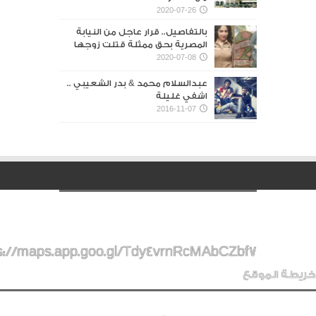
2020-07-26
بالتفاصيل.. قرار عاجل من النيابة
المصرية بحق ممثلة قتلت زوجها
2020-07-08
عبدالسلام محمد & بدر الشعيبي ..
اشفي غليلة
2016-11-07
s://maps.app.goo.gl/Tdy4vrnRcMAbCZbf7
خريطة الموقع