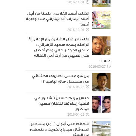
2016-11-01
الشاعر أحمد الفلاسي ملحناً من أجل
أعياد الإمارات “أنا الإماراتي غناء:وديمة
أحمد”
2016-12-01
لقاء نادر قبل الشهرة مع الإعلامية
الراحلة بسمة سعيد الزهراني :
عبادي الجوهر خالي ولم أحصل
على نصيبي من أرث أمي الفنانة
عتاب !
2016-03-27
من هو عيسى الطاروف الحقيقي
في مسلسل ساق البامبو ؟!
2016-06-16
حبس مريم حسين 6 شهور في
قضية إساءتها للفنان حسين
المنصور‎
2018-04-13
التحفظ على أموال 12 من مشاهير
السوشال ميديا بالكويت ومنعهم
من السفر