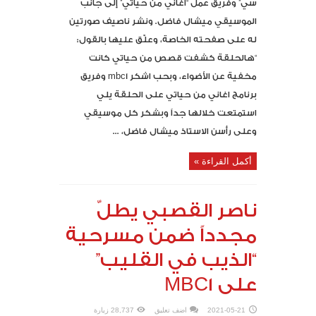
سي” وفريق عمل “أغاني من حياتي” إلى جانب
الموسيقي ميشال فاضل. ونشر ناصيف صورتين
له على صفحته الخاصة، وعلّق عليها بالقول:
“هالحلقة كشفت قصص من حياتي كانت
مخفية عن الأضواء، وبحب اشكر mbc1 وفريق
برنامج اغاني من حياتي على الحلقة يلي
استمتعت خلالها جداً وبشكر كل موسيقي
وعلى رأسن الاستاذ ميشال فاضل، ...
أكمل القراءة »
ناصر القصبي يطلّ
مجدداً ضمن مسرحية
“الذيب في القليب”
على MBC1
2021-05-21
اضف تعليق
28,737 زيارة