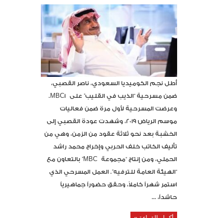
أطل نجم الكوميديا السعودي، ناصر القصبي،
ضمن مسرحية “الذيب في القليب” على MBC1.
وعرضت المسرحية لأول مرة ضمن فعاليات
موسم الرياض 2019، وشهدت عودة القصبي إلى
الخشبة بعد نحو ثلاثة عقود من الزمن، وهي من
تأليف الكاتب خلف الحربي وإخراج محمد راشد
الحملي، ومن إنتاج “مجموعة MBC” بالتعاون مع
“الهيئة العامة للترفيه”. العمل المسرحي الذي
استمر شهراً كاملاً، وحقق حضوراً جماهيرياً
حاشداً، ...
أكمل القراءة »