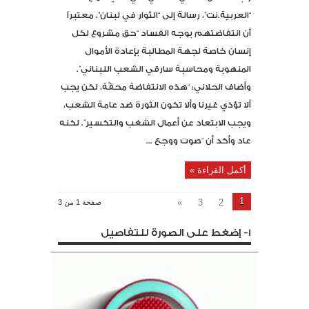
“العربية.نت”، رسالة إلى “الثوار في لبنان”، معتبراً
أن انتفاضتهم بوجه الفساد “حق مشروع لكل
إنسان خاصة لجهة المطالبة بإعادة الأموال
المنهوبة ومحاسبة سارقي الشعب اللبناني”.
وأضاف الحلاني: “هذه الانتفاضة محقّة، لكن يجب
ألا تؤذي غيرنا وألا تكون الثورة ضد عامة الشعب،
ويجب الابتعاد عن أعمال الشغب والتكسير”. لكنه
عاد وأكد أن “صوت ووجع ...
أكمل القراءة »
1
»
3
2
صفحة 1 من 3
1- إضغط على الصورة للتفاصيل