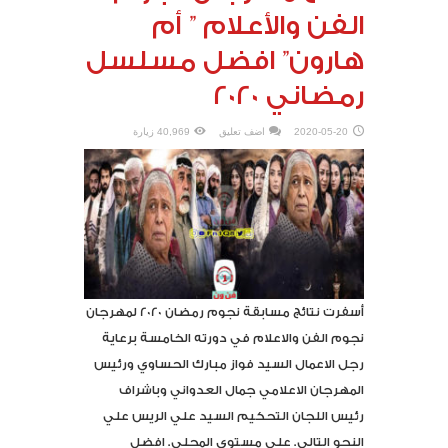
الفن والأعلام ” أم
هارون” افضل مسلسل
رمضاني 2020
2020-05-20
اضف تعليق
40,969 زيارة
أسفرت نتائج مسابقة نجوم رمضان 2020 لمهرجان
نجوم الفن والاعلام في دورته الخامسة برعاية
رجل الاعمال السيد فواز مبارك الحساوي ورئيس
المهرجان الاعلامي جمال العدواني وباشراف
رئيس اللجان التحكيم السيد علي الريس علي
النحو التالي. علي مستوي المحلي. افضل