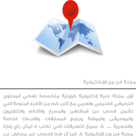
مجلة فن ون الإلكترونية
أول مجلة فنية إلكترونية كويتية متخصصه تغطي المحتوى
الترفيهي الخليجي والعربي مع أكبر كم من الأخبار المنوعة التي
تشمل قصص عن المشاهير والمسرح والأفلام والتلفزيون
والموسيقى والموضة وبرامج المسابقات والأحداث الخاصة
والحصرية ..... ⚠️ جميع التعليقات التي تكتب لا تمثل رأي إدارة
مجلة فن ون الإلكرونية ⚠️ كما أن هذا الحساب غير مسئول عن