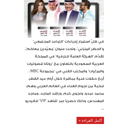
في ظلّ استمرار إجراءات “التباعد المجتمعي”
و”الحظر المنزلي”، وتحت عنوان “معيّدين معاكم”،
تقدّم “الهيئة العامة للترفيه” في المملكة
العربية السعودية بالتعاون مع “روتانا للصوتيات
والمرئيات” والمكتب الفني في “مجموعة MBC”،
أربع حفلات فنية مباشرة خلال أيام عيد الفطر،
لنخبة من نجوم الغناء في العالم العربي وهم:
محمد عبدو، ونجوى كرم، وراشد الماجد، وماجد
المهندس، وذلك حصرياً عبر “شاهد VIP” للفيديو
...
أكمل القراءة »