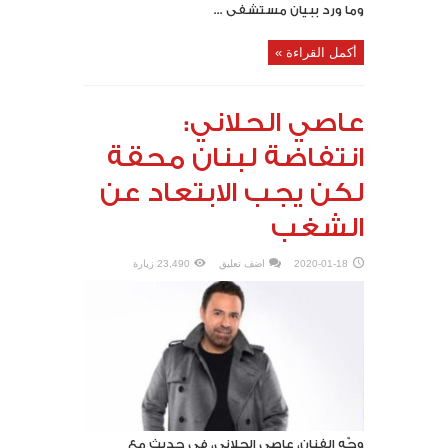
وما ورد ببيان مستشفى ...
أكمل القراءة »
عاصي الحلاني:
انتفاضة لبنان محقة
لكن يجب الابتعاد عن
الشغب
2020-01-18
اضف تعليق
23,490 زيارة
وجّه الفنان، عاصي الحلاني، في حديث مع