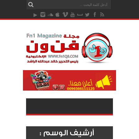
أرشيف الوسم :