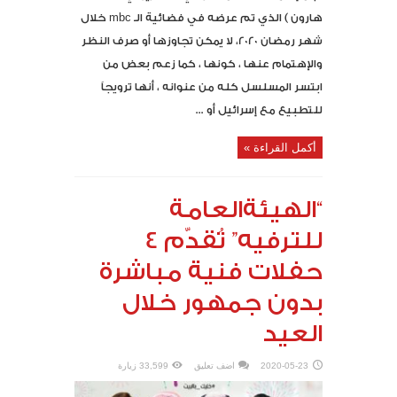
هارون ) الذي تم عرضه في فضائية الـ mbc خلال
شهر رمضان 2020، لا يمكن تجاوزها أو صرف النظر
والإهتمام عنها ، كونها ، كما زعم بعض من
ابتسر المسلسل كله من عنوانه ، أنها ترويجاً
للتطبيع مع إسرائيل أو ...
أكمل القراءة »
“الهيئةالعامة
للترفيه” تُقدّم 4
حفلات فنية مباشرة
بدون جمهور خلال
العيد
2020-05-23
اضف تعليق
33,599 زيارة