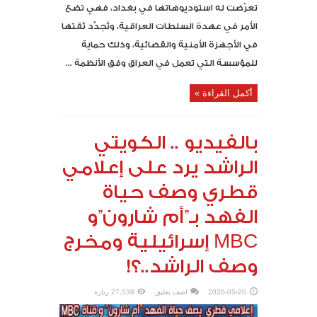
تعرّضت له استوديوهاتها في بغداد، فهي تضع
الأمر في عهدة السلطات العراقية، وتُجدِّد ثقتها
في الأجهزة الأمنية والقضائية، وذلك حماية
للمؤسسة التي تعمل في العراق وفق الأنظمة ...
أكمل القراءة »
بالفيديو .. الكويتي
الراشد يرد على إعلامي
قطري وصف حياة
الفهد بـ”أم شارون”و
MBC إسرائيلية ومخرج
وصف الراشد..؟!
2020-05-20
اضف تعليق
27,538 زيارة