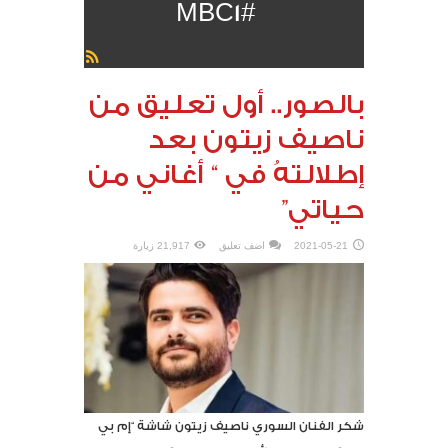
#MBC1
بالصور.. أول تعليق من
ناصيف زيتون بعد
إطلالتهُ في “ أغاني من
حياتي”
2021-05-21
اضف تعليق
21,917 زيارة
شكر الفنان السوري ناصيف زيتون شاشة “إم بي