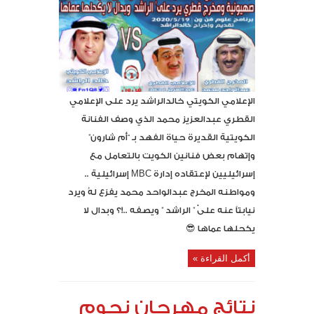
الإعلامي الكويتي خالدالراشد يرد على الإعلامي
القطري عبدالعزيز محمد الذي وصف الفنانة
الكويتية القديرة حياة الفهد بـ “أم شارون”
وإتهام بعض فنانين الكويت بالتعامل مع
إسرائيليين لإعتقاده إدارة MBC إسرائيلية ..
ومواطنه المخرج عبدالواحد محمد يفزع لهُ ويرد
نيابتاً عنه علىٰ ” الراشد ” ويصفه ..!؟ وبدال لا
يكحلها عماها 😎
أكمل القراءة »
نتائج مهرجان نجوم