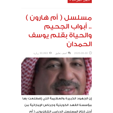
مسلسل ( أم هارون )
.. أبواب الجحيم
والحياة بقلم يوسف
الحمدان
2020-06-30
اضف تعليق
30,893 زيارة
إن الجهود الكبيرة والعظيمة التي إضطلعت بها
مؤسستا الفهد الكويتية وجرناس الإماراتية من
أجل إنتاج المسلسل الدرامي التلفزيوني ( أم