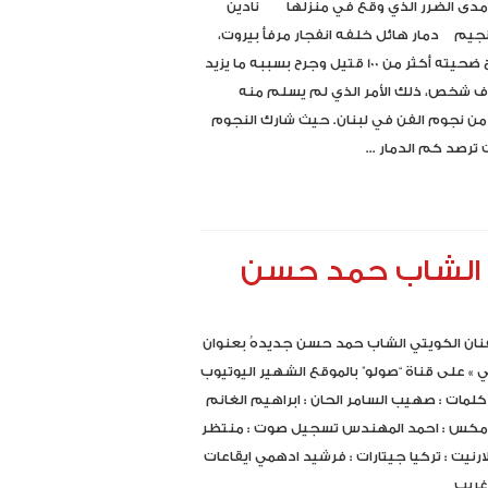
مدى الضرر الذي وقع في منزلها نادين
يم دمار هائل خلفه انفجار مرفأ بيروت،
الذي راح ضحيته أكثر من 100 قتيل وجرح بسببه ما يزيد
4 آلاف شخص، ذلك الأمر الذي لم يسلم منه
من نجوم الفن في لبنان. حيث شارك النجوم
ترصد كم الدمار ...
ي الشاب حمد حسن
نان الكويتي الشاب حمد حسن جديدهُ بعنوان
ي » على قناة “صولو” بالموقع الشهير اليوتيوب
لمات : صهيب السامر الحان : ابراهيم الغانم
ومكس : احمد المهندس تسجيل صوت : منتظر
لارنيت : تركيا جيتارات : فرشيد ادهمي ايقاعات
 غريب