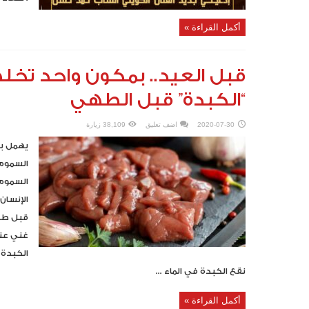
أكمل القراءة »
قبل العيد.. بمكون واحد ت
“الكبدة” قبل الطهي
2020-07-30
اضف تعليق
38,109 زيارة
يهمل بع
السموم 
السموم 
الإنسان
قبل طهي
غني عن
الكبدة 
نقع الكبدة في الماء ...
أكمل القراءة »