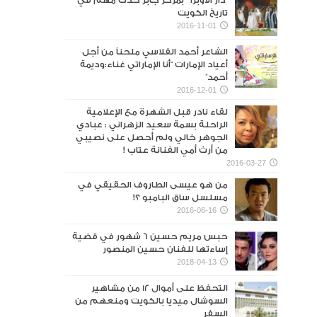
“دار الأوبرا ” بمركز جابر حدث مهم في
تاريخ الكويت
2016-11-01
الشاعر أحمد الفلاسي ملحناً من أجل
أعياد الإمارات “أنا الإماراتي غناء:وديمة
أحمد”
2016-12-01
لقاء نادر قبل الشهرة مع الإعلامية
الراحلة بسمة سعيد الزهراني : عبادي
الجوهر خالي ولم أحصل على نصيبي
من أرث أمي الفنانة عتاب !
2016-03-27
من هو عيسى الطاروف الحقيقي في
مسلسل ساق البامبو ؟!
2016-06-16
حبس مريم حسين 6 شهور في قضية
إساءتها للفنان حسين المنصور‎
2018-04-13
التحفظ على أموال 12 من مشاهير
السوشال ميديا بالكويت ومنعهم من
السفر