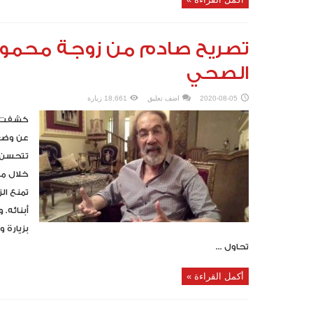
تصريح صادم من زوجة محمود
الصحي
2020-08-05
اضف تعليق
18,661 زيارة
كشفت ال
عن وضعه
تتحسن، 
خلال مد
أبنائه. 
بزيارة و
تحاول ...
أكمل القراءة »