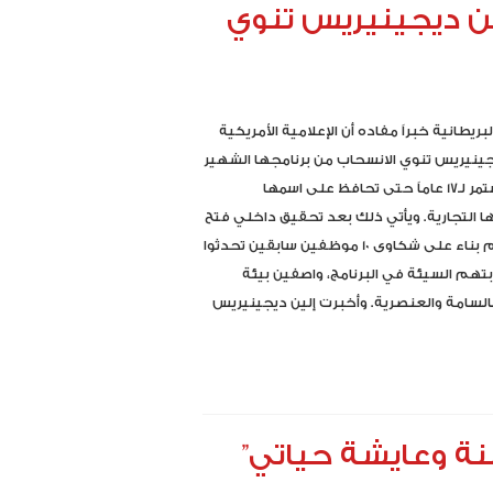
ن ديجينيريس تنوي
بريطانية خبراً مفاده أن الإعلامية الأمريكية
جينيريس تنوي الانسحاب من برنامجها الشهير
الذي استمر لـ17 عاماً حتى تحافظ على اسمها
ا التجارية. ويأتي ذلك بعد تحقيق داخلي فتح
قبل أيام بناء على شكاوى 10 موظفين سابقين تحدثوا
تهم السيئة في البرنامج، واصفين بيئة
السامة والعنصرية. وأخبرت إلين ديجينيريس