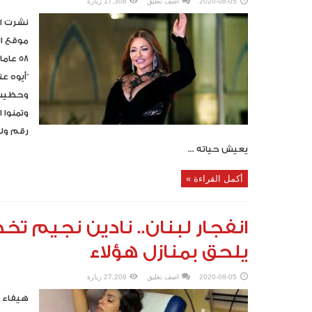
2020-08-05
اضف تعليق
17,308 زيارة
نشرت ال
موقع ال
58 عا
وحظيت ا
وتمنوا 
رقم ولك
يعيش حياته ...
أكمل القراءة »
انفجار لبنان.. نادين نجيم تخ
يلحق بمنازل هؤلاء
2020-08-05
اضف تعليق
27,208 زيارة
هيفاء 