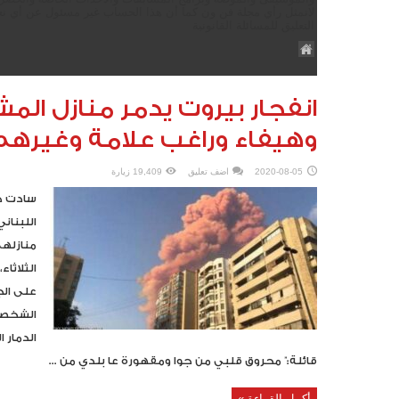
لاتمثل رأي مجلة فن ون كما أن هذا الحساب غير مسئول عن أي تع
التعليق للمسائلة القانونية
انفجار بيروت يدمر منازل المش
وهيفاء وراغب علامة وغيرهم
2020-08-05
اضف تعليق
19,409 زيارة
سادت ح
اللبنان
منازلهم
الثلاثا
على الج
الشخصي 
الدمار 
قائلة:” محروق قلبي من جوا ومقهورة عا بلدي من ...
أكمل القراءة »