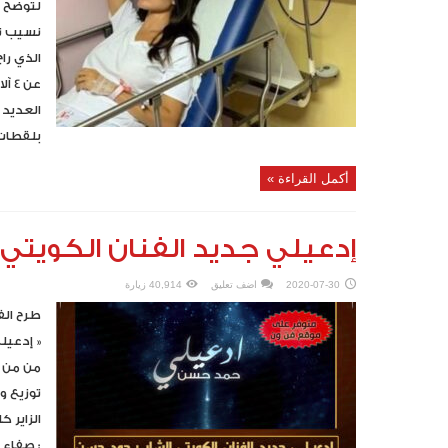
لتوضح 
نسيب نج
عن 
العديد 
بلقطات 
أكمل القراءة »
إدعيلي جديد الفنان الكويت
2020-07-30
اضف تعليق
40,914 زيارة
طرح الف
« إدعيل
من من ك
توزيع 
الزاير ك
: صفاء