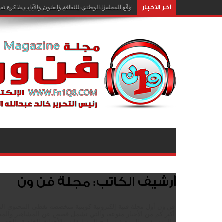
آخر الاخبار
وقّع المجلس الوطني للثقافة والفنون والآداب مذكرة تفا
أرشيف الكاتب: مجلة فن ون
فن ون أول مجلة فنية إلكترونية كويتية متخصصه تغطي المحتوى الت
أكبر كم من الأخبار منوعة، والتي تشمل قصص عن المشاهير والمسر
والموسيقى والموضة وبرامج المسابقات والأحداث الخاصة والحصرية