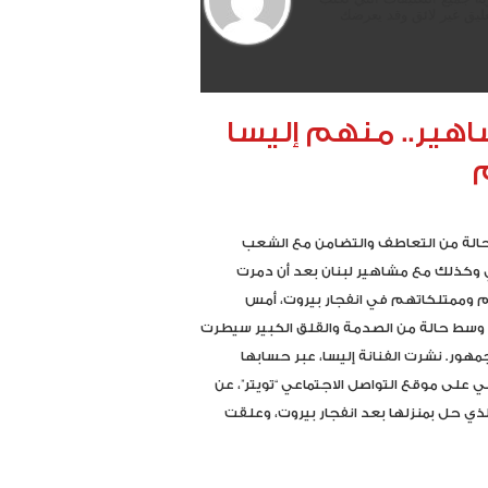
ليق غير لائق وقد يعرضك
اهير.. منهم إليسا
الة من التعاطف والتضامن مع الشعب
ي وكذلك مع مشاهير لبنان بعد أن دمرت
 وممتلكاتهم في انفجار بيروت، أمس
ء، وسط حالة من الصدمة والقلق الكبير سيطرت
مهور. نشرت الفنانة إليسا، عبر حسابها
على موقع التواصل الاجتماعي “تويتر”، عن
الذي حل بمنزلها بعد انفجار بيروت، وعلقت