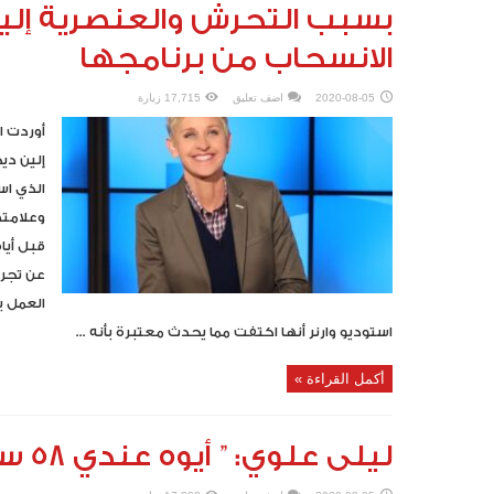
بسبب التحرش والعنصرية إلي
الانسحاب من برنامجها
2020-08-05
اضف تعليق
17,715 زيارة
أوردت ال
إلين دي
وعلامته
عن تجرب
العمل ب
استوديو وارنر أنها اكتفت مما يحدث معتبرة بأنه ...
أكمل القراءة »
ليلى علوي: ” أيوه عندي 58 سنة وعايشة حياتي”