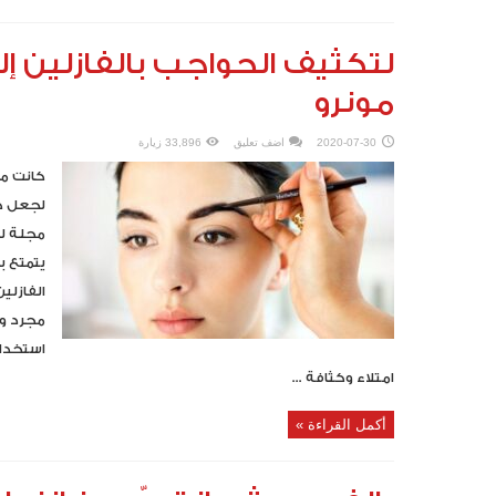
لتكثيف الحواجب بالفازلين إل
مونرو
2020-07-30
اضف تعليق
33,896 زيارة
كانت ما
لجعل ح
مجلة له
يتمتع 
الفازلي
مجرد وه
استخدام
امتلاء وكثافة ...
أكمل القراءة »