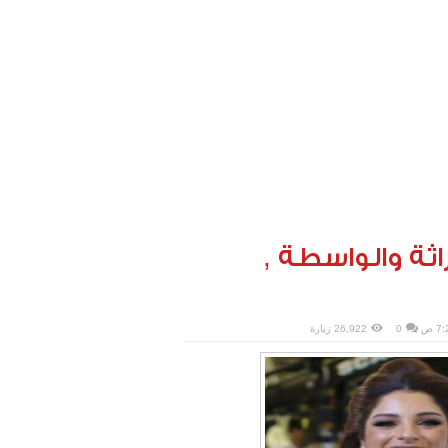
اثة والواسطة ,
7 ص
0
26,922 زيارة