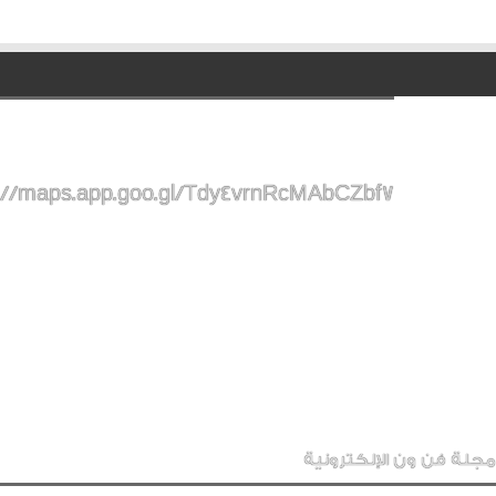
://maps.app.goo.gl/Tdy4vrnRcMAbCZbf7
مجلة فن ون الإلكترونية