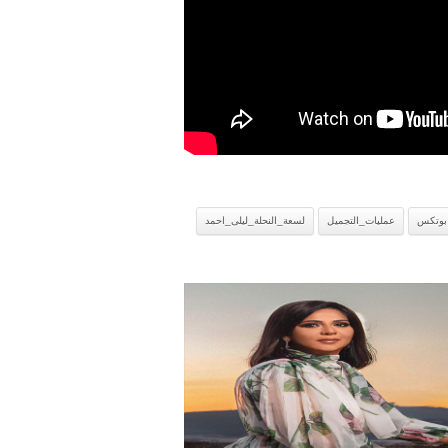
بوتكس
عمليات_التجميل
لسعة_النحلة_ليلى_احمد