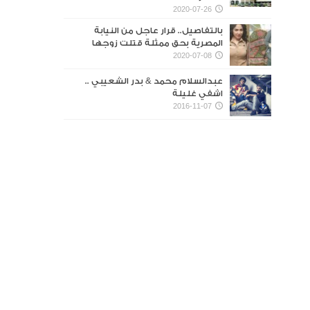
2020-07-26
بالتفاصيل.. قرار عاجل من النيابة
المصرية بحق ممثلة قتلت زوجها
2020-07-08
عبدالسلام محمد & بدر الشعيبي ..
اشفي غليلة
2016-11-07