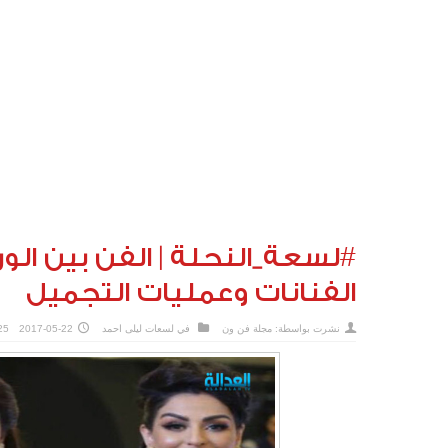
#لسعة_النحلة | الفن بين الور
الفنانات وعمليات التجميل
نشرت بواسطة:
مجلة فن ون
في
لسعات ليلى احمد
2017-05-22
:25