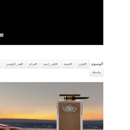
الوسوم :
#فيلرز
#لسعة
#ليلى_احمد
#مرام
#هند_البلوشي
واسطة