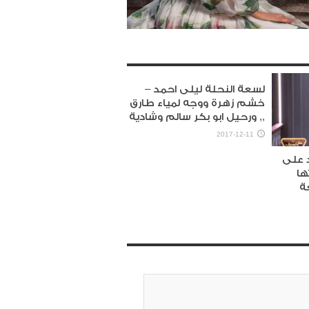
لسعة النحلة ليلى احمد –
خشم زهرة ووجه لمياء طارق
,, ورحيل ابو بكر سالم وشادية
2017-12-11
د على
ها
ة