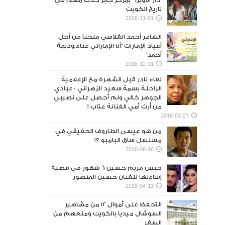
“دار الأوبرا ” بمركز جابر حدث مهم في
تاريخ الكويت
2016-11-01
الشاعر أحمد الفلاسي ملحناً من أجل
أعياد الإمارات “أنا الإماراتي غناء:وديمة
أحمد”
2016-12-01
لقاء نادر قبل الشهرة مع الإعلامية
الراحلة بسمة سعيد الزهراني : عبادي
الجوهر خالي ولم أحصل على نصيبي
من أرث أمي الفنانة عتاب !
2016-03-27
من هو عيسى الطاروف الحقيقي في
مسلسل ساق البامبو ؟!
2016-06-16
حبس مريم حسين 6 شهور في قضية
إساءتها للفنان حسين المنصور‎
2018-04-13
التحفظ على أموال 12 من مشاهير
السوشال ميديا بالكويت ومنعهم من
السفر