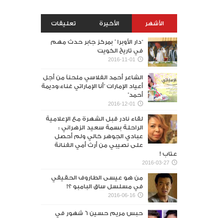
الأشهر
الأخيرة
تعليقات
“دار الأوبرا ” بمركز جابر حدث مهم
في تاريخ الكويت
2016-11-01
الشاعر أحمد الفلاسي ملحناً من أجل
أعياد الإمارات “أنا الإماراتي غناء:وديمة
أحمد”
2016-12-01
لقاء نادر قبل الشهرة مع الإعلامية
الراحلة بسمة سعيد الزهراني :
عبادي الجوهر خالي ولم أحصل
على نصيبي من أرث أمي الفنانة
عتاب !
2016-03-27
من هو عيسى الطاروف الحقيقي
في مسلسل ساق البامبو ؟!
2016-06-16
حبس مريم حسين 6 شهور في