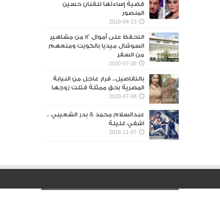
قضية إساءتها للفنان حسين
المنصور‎
2018-04-13
التحفظ على أموال 12 من مشاهير
السوشال ميديا بالكويت ومنعهم
من السفر
2020-07-26
بالتفاصيل.. قرار عاجل من النيابة
المصرية بحق ممثلة قتلت زوجها
2020-07-08
عبدالسلام محمد & بدر الشعيبي ..
اشفي غليلة
2016-11-07