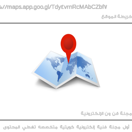
s://maps.app.goo.gl/Tdy4vrnRcMAbCZbf7
خريطة الموقع
مجلة فن ون الإلكترونية
أول مجلة فنية إلكترونية كويتية متخصصه تغطي المحتوى