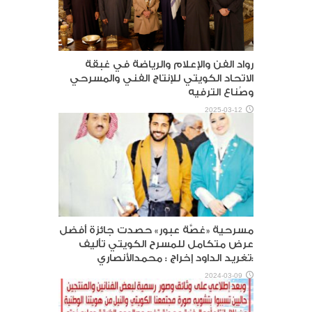
رواد الفن والإعلام والرياضة في غبقة
الاتحاد الكويتي للإنتاج الفني والمسرحي
وصُناع الترفيه
2025-03-12
مسرحية «غصَّة عبور» حصدت جائزة أفضل
عرض متكامل للمسرح الكويتي تأليف
:تغريد الداود إخراج : محمدالأنصاري
2024-03-09