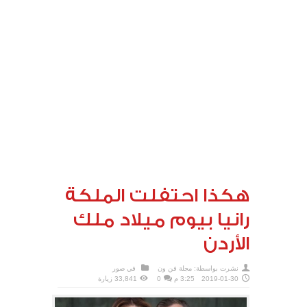
هكذا احتفلت الملكة
رانيا بيوم ميلاد ملك
الأردن
نشرت بواسطة:
مجلة فن ون
في
صور
2019-01-30
3:25 م
0
33,841 زيارة