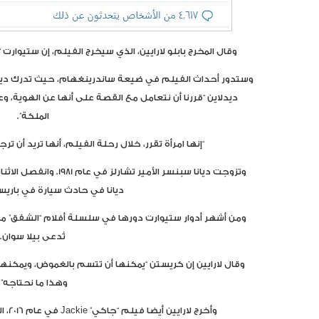
وقال المخرج بابلو لارايين، الذي سيخرج الفيلم، إن ستيوارت
وستدور أحداث الفيلم في ضيعة ساندرينغهام، حيث تدرك ديانا 
ديدلاين “قررنا أن نتعامل مع القصة على أنها عن الهوية، وع
الملكة”.
“إنها امرأة تقرر، خلال رحلة الفيلم، أنها تريد أن تر
ديانا في حادث سيارة في باريس 
تُدعى بيلا سوان.
وقال لارايين إن كريستن “يمكنها أن تتسم بالغموض، ويمكنها
وهذا ما نحتاجه”.
وأخرج لارايين أيضا فيلم “جاكي” Jackie في عام 2016، الذي تدور أحداثه حول جاكي كينيدي.