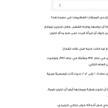
 “إحدى الممثلات العظيمات في عصرنا هذا”.
أن زواجها يواجه الفشل. وقال لارايين لموقع
ن كيف أن امرأة قررت على نحو ما ألا تكون
جع لما كانت عليه قبل لقاء تشارلز”.
وتزوجت ديانا سبنسر الأمير تشارلز في عام 1981. وانفصل الاثنان في عام 1992 وطُلقا في عام 1996. وتوفيت
العام التالي.
ومن أشهر أدوار ستيوارت دورها في سلسلة أفلام “الشفق” من عام 2008 إلى 2012، حيث أدّت شخصية صبية
 أن تكون هشة ويمكنها أيضا أن تكون قوية،