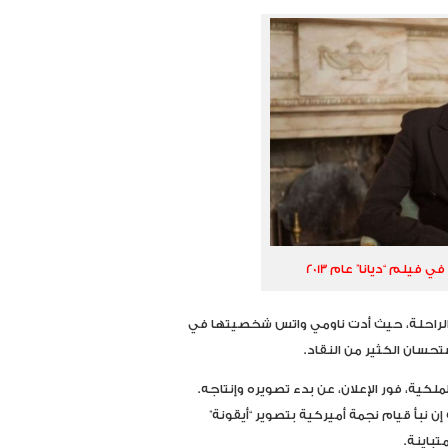
يلم “ديانا” عام 2013
لز الراحلة، حيث أدت ناومي واتس شخصيتها في
ملكية، فور الإعلان، عن بدء تصويره وإنتاجه.
ن نبأ قيام نجمة أميركية بتصوير “أيقونة”
تباينة.