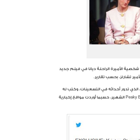
ؤدي كريستن ستيوارت، نجمة سلسلة أفلام “الشفق” Twilight، شخصية الأميرة الراحلة ديانا في فيلم جديد
مير تشارلز، بحسب تقارير.
ستلعب ستيوارت دور البطولة في فيلم “سبنسر” Spencer، الذي تدور أحداثه في التسعينات، وكتب له
السيناريو ستيفين نايت، كاتب مسلسل “بيكي بلايندرز” Peaky Blinders الشهير، حسبما أوردت مواقع إخبارية