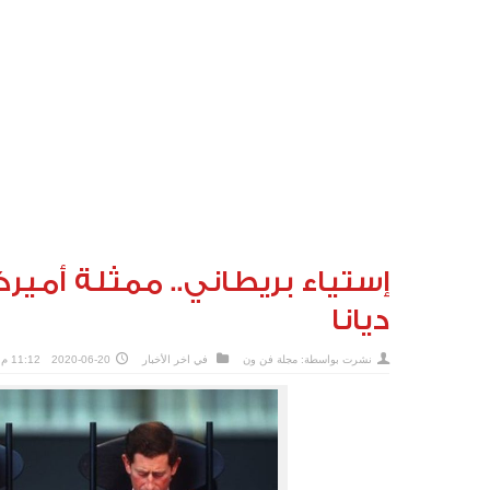
إستياء بريطاني.. ممثلة أميرك
ديانا
نشرت بواسطة:
مجلة فن ون
في
اخر الأخبار
2020-06-20
11:12 م