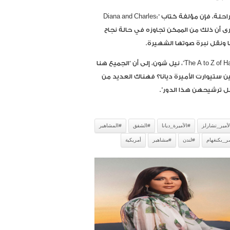
وعن اختيار ممثلة أميركية لتجسيد دور الأميرة البريطانية الراحلة، فإن مؤلفة كتاب “Diana and Charles:
Royal Affairs and  ليزلي كارول، ترى أن ذلك من الممكن تجاوزه في حالة نجاح
ونقل نبرة صوتها الشهيرة.
ويشير مراسل الإعلام البريطاني ومؤلف كتاب “The A to Z of Harry and Meghan”، نيل شون، إلى أن “الجميع هنا
ستيوارت الأميرة ديانا؟ فهناك العديد من
ضل ترشيحهن هذا الدور”.
لأمير_تشارلز
#الأميرة_ديانا
#الشفق
#المشاهير
_بكنغهام
#لندن
#مشاهير
أمريكية