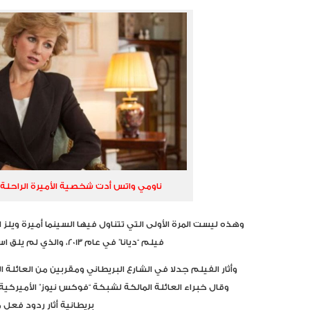
ناومي واتس أدت شخصية الأميرة الراحلة في ف
وهذه ليست المرة الأولى التي تتناول فيها السينما أميرة وي
فيلم “ديانا” في عام 2013، والذي لم يلق استحسان الكثير من النقاد.
وأثار الفيلم جدلا في الشارع البريطاني ومقربين من العائلة ال
وقال خبراء العائلة المالكة لشبكة “فوكس نيوز” الأميركية إ
بريطانية أثار ردود فعل م