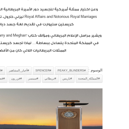
Notorious Royal Marriages
كريستين ستيوارت في تقديم لغة جسد ديانا 
في المملكة المتحدة يتساءل ببساطة… لماذا تجسد كريستين 
الممثلات البريطانيات اللاتي كان من الأف
الوسوم :
#PEAKY_BLINDERS
#SPENCER
#أخبار_المشاهير
#ا
#المملكة_المتحدة
#باريس
#بريطاني
#سبنسر
#فن_ون
#قصر