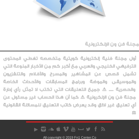
مجلة فن ون الإلكترونية
أول مجلة فنية إلكترونية كويتية متخصصه تغطي المحتوى
الترفيهي الخليجي والعربي مع أكبر كم من الأخبار المنوعة التي
تشمل قصص عن المشاهير والمسرح والأفلام والتلفزيون
والموسيقى والموضة وبرامج المسابقات والأحداث الخاصة
والحصرية ..... ⚠️ جميع التعليقات التي تكتب لا تمثل رأي إدارة
مجلة فن ون الإلكرونية ⚠️ كما أن هذا الحساب غير مسئول عن
أي تعليق غير لائق وقد يعرض كاتب التعليق للمسائلة القانونية
⚖️
All copyright © 2019 Fn1 Center.Co