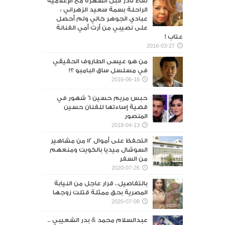
لقاء نادر قبل الشهرة مع الإعلامية
الراحلة بسمة سعيد الزهراني :
عبادي الجوهر خالي ولم أحصل
على نصيبي من أرث أمي الفنانة
عتاب !
2016-03-27
من هو عيسى الطاروف الحقيقي
في مسلسل ساق البامبو ؟!
2016-06-16
حبس مريم حسين 6 شهور في
قضية إساءتها للفنان حسين
المنصور‎
2018-04-13
التحفظ على أموال 12 من مشاهير
السوشال ميديا بالكويت ومنعهم
من السفر
2020-07-26
بالتفاصيل.. قرار عاجل من النيابة
المصرية بحق ممثلة قتلت زوجها
2020-07-08
عبدالسلام محمد & بدر الشعيبي ..