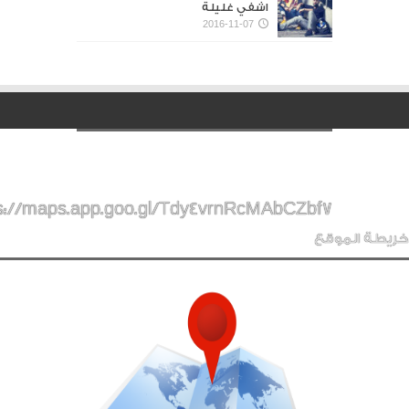
اشفي غليلة
2016-11-07
s://maps.app.goo.gl/Tdy4vrnRcMAbCZbf7
خريطة الموقع