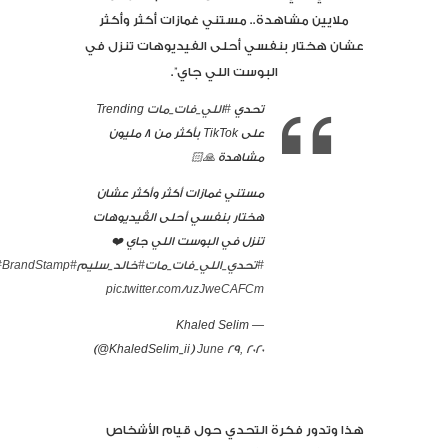
ملايين مشاهدة.. مستني غمازات أكثر وأكثر
عشان هختار بنفسي أحلى الفيديوهات تنزل في
البوست اللي جاي”.
تحدي
#اللي_فات_مات
Trending
على TikTok بأكثر من 8 مليون
مشاهدة 🙏🏻
مستني غمازات أكثر وأكثر عشان
هختار بنفسي أحلى الڤيديوهات
تنزل في البوست اللي جاي ❤️
#تحدي_اللي_فات_مات
#خالد_سليم
#KhaledSelim
#BrandStamp
pic.twitter.com/uzJweCAFCm
— Khaled Selim
(@KhaledSelim_ii)
June 29, 2020
هذا وتدور فكرة التحدي حول قيام الأشخاص