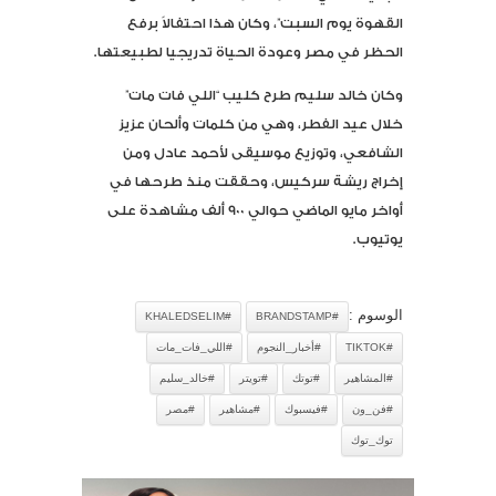
القهوة يوم السبت”، وكان هذا احتفالاً برفع
الحظر في مصر وعودة الحياة تدريجيا لطبيعتها.
وكان خالد سليم طرح كليب “اللي فات مات”
خلال عيد الفطر، وهي من كلمات وألحان عزيز
الشافعي، وتوزيع موسيقى لأحمد عادل ومن
إخراج ريشة سركيس، وحققت منذ طرحها في
أواخر مايو الماضي حوالي 900 ألف مشاهدة على
يوتيوب.
الوسوم :
#KHALEDSELIM
#BRANDSTAMP
#TIKTOK
#أخبار_النجوم
#اللي_فات_مات
#المشاهير
#توتك
#تويتر
#خالد_سليم
#فن_ون
#فيسبوك
#مشاهير
#مصر
توك_توك