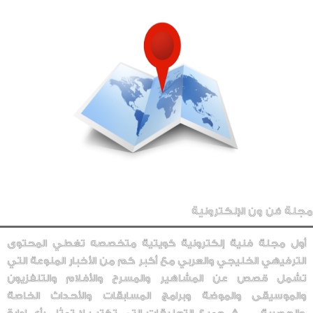
مجلة فن ون الإلكترونية
أول مجلة فنية إلكترونية كويتية متخصصه تغطي المحتوى
الترفيهي الخليجي والعربي مع أكبر كم من الأخبار المنوعة التي
تشمل قصص عن المشاهير والمسرح والأفلام والتلفزيون
والموسيقى والموضة وبرامج المسابقات والأحداث الخاصة