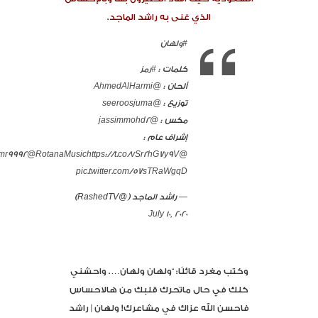
الذي غنى به راشد الماجد.
#ولهان
كلمات :
#رمز
ألحان :
@AhmedAlHarmi
توزيع :
@seeroosjuma
مكس :
@jassimmohd2
إشراف عام :
@RotanaMusic
https://t.co/vSr2hG7y9V
@mr9992
pic.twitter.com/57sTRaWgqD
— راشد الماجد (@RashedTV)
July 10, 2020
وكتب مغرد قائلًا: “ولهان ولهان…. واحشني
كلك في حال ماتحرك قلبك من هالاحساس
فاحسن الله عزاك في مشاعرك! ولهان | راشد