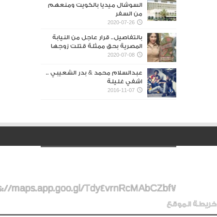
السوشال ميديا بالكويت ومنعهم
من السفر
2020-07-26
بالتفاصيل.. قرار عاجل من النيابة
المصرية بحق ممثلة قتلت زوجها
2020-07-08
عبدالسلام محمد & بدر الشعيبي ..
اشفي غليلة
2016-11-07
s://maps.app.goo.gl/Tdy4vrnRcMAbCZbf7
خريطة الموقع