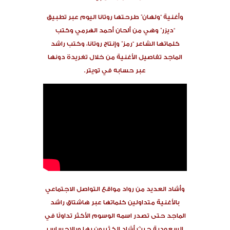
وأغنية “ولهان” طرحتها روتانا اليوم عبر تطبيق
“ديزر” وهي من ألحان أحمد الهرمي وكتب
كلماتها الشاعر “رمز” وإنتاج روتانا، وكتب راشد
الماجد تفاصيل الأغنية من خلال تغريدة دونها
عبر حسابه في تويتر.
وأشاد العديد من رواد مواقع التواصل الاجتماعي
بالأغنية متداولين كلماتها عبر هاشتاق راشد
الماجد حتى تصدر اسمه الوسوم الأكثر تداولًا في
السعودية حيث أشاد الكثيرون بها وبالإحساس