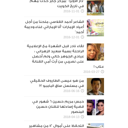
“دار الأوبرا ” بمركز جابر حدث مهم
في تاريخ الكويت
2016-11-01
الشاعر أحمد الفلاسي ملحناً من أجل
أعياد الإمارات “أنا الإماراتي غناء:وديمة
أحمد”
2016-12-01
لقاء نادر قبل الشهرة مع الإعلامية
الراحلة بسمة سعيد الزهراني :
عبادي الجوهر خالي ولم أحصل
على نصيبي من أرث أمي الفنانة
عتاب !
2016-03-27
من هو عيسى الطاروف الحقيقي
في مسلسل ساق البامبو ؟!
2016-06-16
حبس مريم حسين 6 شهور في
قضية إساءتها للفنان حسين
المنصور‎
2018-04-13
التحفظ على أموال 12 من مشاهير