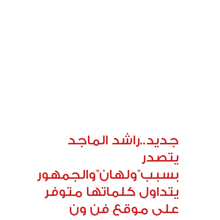
جديد..راشد الماجد
يتصدر
بسبب”ولهان”والجمهور
يتداول كلماتها متوفر
على موقع فن ون