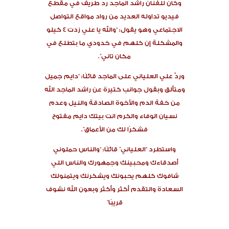
وكان للفنان راشد الماجد رد طريف في مقطع
فيديو تداوله العديد من رواد مواقع التواصل
الاجتماعي وهو يقول: “والله يا علي زدت 4 كيلو
والمشكلة إن كلهم في خدودي ما بتطلع في
مكان تاني”.
وردّ علي العلياني على الماجد قائلًا: “دايم جميل
ومتألق وبقول جوانب كتيرة عن راشد الماجد الله
من خفة الدم والأخوة الصادقة والنيل وعدم
نسيان الوفاء والكرم انت بيتك دايم مفتوح
فشكرًا لك من الأعماق”.
واستطرد “العلياني” قائلًا: “والناس حملوني
أصدقاءك ومحبينك وجمهورك والناس اللي
شافوك كلهم يحبونك ويشكرنك ويتمنولك
السعادة والتقدم أكثر وأكثر وبعون الله نشوف
قريبًا”