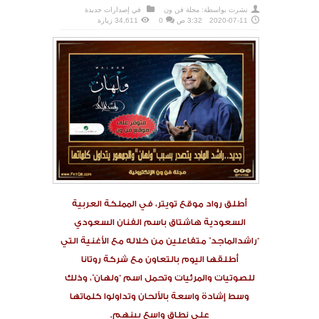
نشرت بواسطة:
مجلة فن ون
في
إصدارات جديدة
2020-07-11
3:32 ص
0
34,611 زيارة
أطلق رواد موقع تويتر، في المملكة العربية
السعودية هاشتاق باسم الفنان السعودي
“راشدالماجد” متفاعلين من خلاله مع الأغنية التي
أطلقها اليوم بالتعاون مع شركة روتانا
للصوتيات والمرئيات وتحمل اسم “ولهان”، وذلك
وسط إشادة واسعة بالألحان وتداولوا كلماتها
على نطاق واسع بينهم.