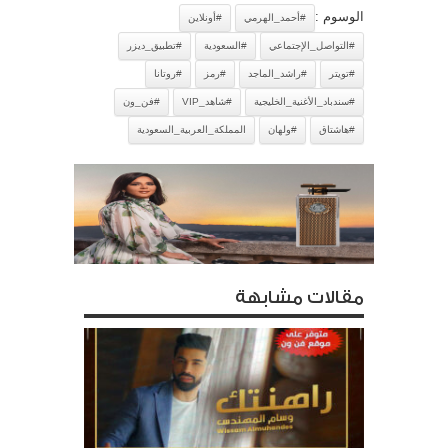
الوسوم :
#أحمد_الهرمي
#أونلاين
#التواصل_الإجتماعي
#السعودية
#تطبيق_ديزر
#تويتر
#راشد_الماجد
#رمز
#روتانا
#سندباد_الأغنية_الخليجية
#شاهد_VIP
#فن_ون
#هاشتاق
#ولهان
المملكة_العربية_السعودية
مقالات مشابهة