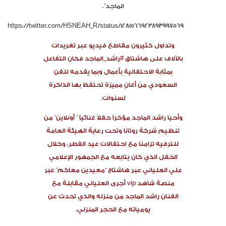
الماجد”.
https://twitter.com/HSNEAH_R/status/1281566923893997569
وتداول كثيرون مقاطع فيديو عبر تغريدات
بالآلاف على هاشتاق #راشد_الماجد فكان التفاعل
بمثابة الاحتفالية بأعمال وبما يقدمه للفن
السعودي من أغانٍ مميزة تحتفظ بها الذاكرة
لسنوات.
وأحيا راشد الماجد مؤخراً حفلاً غنائياً ” أونلاين” من
تنظيم شركة روتانا وتحت رعاية الهيئة العامة
للترفيه تزامنًا مع احتفالات عيد الفطر، وخلال
الحفل الذي كان يتابعه مع الجمهور الإعلامي
علي العلياني عبر هاشتاج “معيدين معاكم” عبر
منصة شاهد vip أجرى العلياني مقابلة مع
الفنان راشد الماجد من منزله والذي تحدث عن
يومياته مع الحجر المنزلي.