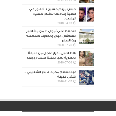
حبس مريم حسين 6 شهور في
قضية إساءتها للفنان حسين
المنصور‎
2018-04-13
التحفظ على أموال 12 من مشاهير
السوشال ميديا بالكويت ومنعهم
من السفر
2020-07-26
بالتفاصيل.. قرار عاجل من النيابة
المصرية بحق ممثلة قتلت زوجها
2020-07-08
عبدالسلام محمد & بدر الشعيبي ..
اشفي غليلة
2016-11-07