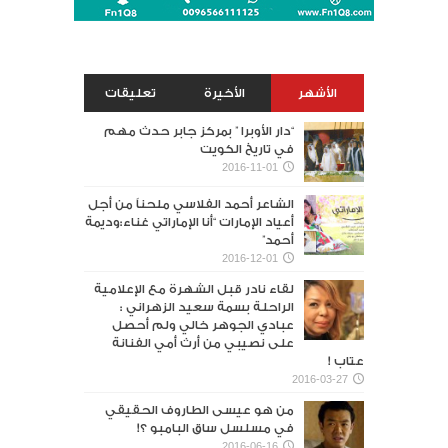
الأشهر
الأخيرة
تعليقات
“دار الأوبرا ” بمركز جابر حدث مهم
في تاريخ الكويت
2016-11-01
الشاعر أحمد الفلاسي ملحناً من أجل
أعياد الإمارات “أنا الإماراتي غناء:وديمة
أحمد”
2016-12-01
لقاء نادر قبل الشهرة مع الإعلامية
الراحلة بسمة سعيد الزهراني :
عبادي الجوهر خالي ولم أحصل
على نصيبي من أرث أمي الفنانة
عتاب !
2016-03-27
من هو عيسى الطاروف الحقيقي
في مسلسل ساق البامبو ؟!
2016-06-16