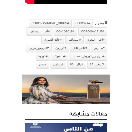
الوسوم :
#CORONAVIRIDAE_VIRUS
#CORONA
#CORONAVIRUS
#COVID2019
#أخبار_المشاهير
#أخبار_النجوم
#المشاهير
#خالد_الصاوي
#صابرين
#غادة_عادل
#فن_ون
#فيروس_كورونا
#فيروس_كورونا_المستجد
#فيسبوك
#كورونا
#كيوفيد_19
#ليالينا_80
#مشاهير
#مصر
مقالات مشابهة