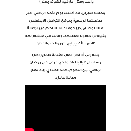
واحد ومش عارفين نشوف بعض”.
وكانت صابرين، قد أعلنت يوم الأحد الماضي. عبر
صفحتها الرسمية بموقع التواصل الاجتماعي
“فيسبوك” بمرض كوفيد-19. الناجم عن الإصابة
بفيروس كورونا المستجد. وقالت في منشور لها:
“الحمد لله إيجابي كورونا دعواتكم”.
يشار إلى أن آخر أعمال الفنانة صابرين كان
مسلسل “ليالينا 80”. والذي عُرض في رمضان
الماضي. مع النجوم: خالد الصاوي، إياد نصار،
وغادة عادل.