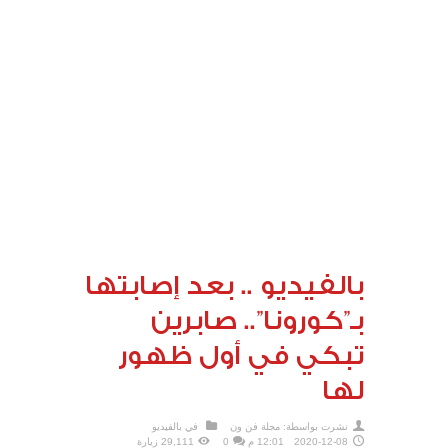
بالفيديو .. بعد إصابتها
بـ”كورونا”.. صابرين
تبكي في أول ظهور
لها
نشرت بواسطة:
مجلة فن ون
في
بالفيديو
2020-12-08
12:01 م
0
29,111 زيارة