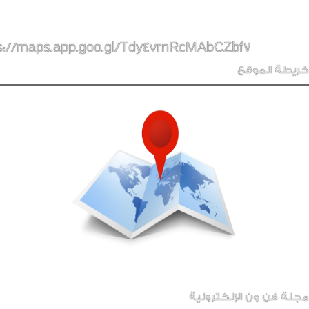
s://maps.app.goo.gl/Tdy4vrnRcMAbCZbf7
خريطة الموقع
مجلة فن ون الإلكترونية