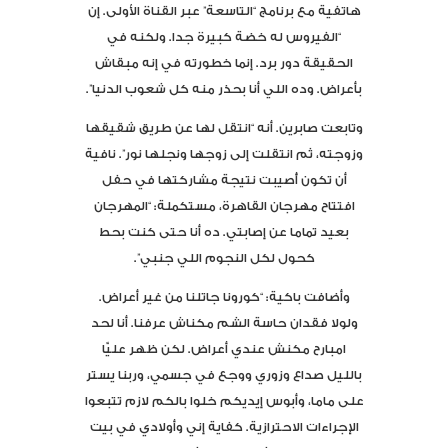
هاتفية مع برنامج “التاسعة” عبر القناة الأولى. إن
“الفيروس له خضة كبيرة جدا. ولكنه في
الحقيقة دور برد. إنما خطورته في إنه مبقاش
بأعراض. وده اللي أنا بحذر منه كل شعوب الدنيا”.
وتابعت صابرين. أنه “انتقل لها عن طريق شقيقها
وزوجته، ثم انتقلت إلى زوجها ونجلها نور”. نافية
أن تكون أُصيبت نتيجة مشاركتها في حفل
افتتاح مهرجان القاهرة، مستكملة: “المهرجان
بعيد تماما عن إصابتي. ده أنا حتى كنت بحط
كحول لكل النجوم اللي جنبي”.
وأضافت باكية: “كورونا جاتلنا من غير أعراض.
ولولا فقدان حاسة الشم مكناش عرفنا. أنا لحد
امبارح مكنش عندي أعراض. لكن ظهر عليّا
بالليل صداع وزوري ووجع في جسمي، وربنا يستر
على ماما، وأبوس إيديكم خلوا بالكم لازم تتبعوا
الإجراءات الاحترازية. كفاية إني وأولادي في بيت