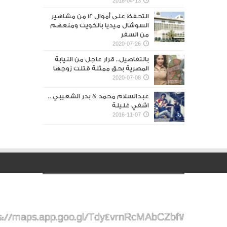
2018-04-13
التحفظ على أموال 12 من مشاهير
السوشال ميديا بالكويت ومنعهم
من السفر
2020-07-26
بالتفاصيل.. قرار عاجل من النيابة
المصرية بحق ممثلة قتلت زوجها
2020-07-08
عبدالسلام محمد & بدر الشعيبي ..
اشفي غليلة
2016-11-07
s://maps.app.goo.gl/Tdy4vrnRcMAbCZbf7