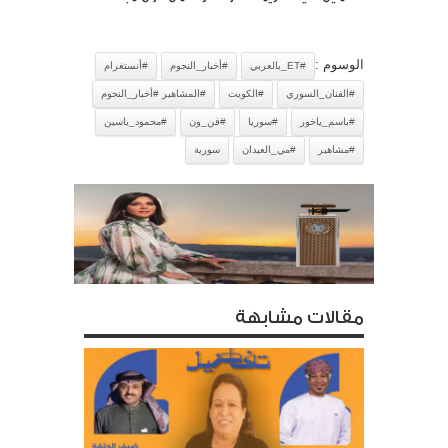
الوسوم :
#ET_بالعربي
#أخبار_النجوم
#أنستغرام
#الفنان_السوري
#الكويت
#المشاهير #أخبار_النجوم
#باسم_ياخور
#سوريا
#فن_ون
#محمود_ياسين
#مشاهير
#مي_العيدان
سورية
مقالات مشابهة