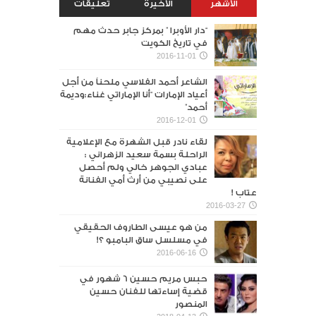
الأشهر
الأخيرة
تعليقات
“دار الأوبرا ” بمركز جابر حدث مهم
في تاريخ الكويت
2016-11-01
الشاعر أحمد الفلاسي ملحناً من أجل
أعياد الإمارات “أنا الإماراتي غناء:وديمة
أحمد”
2016-12-01
لقاء نادر قبل الشهرة مع الإعلامية
الراحلة بسمة سعيد الزهراني :
عبادي الجوهر خالي ولم أحصل
على نصيبي من أرث أمي الفنانة
عتاب !
2016-03-27
من هو عيسى الطاروف الحقيقي
في مسلسل ساق البامبو ؟!
2016-06-16
حبس مريم حسين 6 شهور في
قضية إساءتها للفنان حسين
المنصور‎