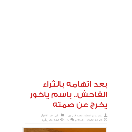
بعد اتهامه بالثراء
الفاحش.. باسم ياخور
يخرج عن صمته
نشرت بواسطة:
مجلة فن ون
في
اخر الأخبار
2020-12-24
6:16 م
0
21,642 زيارة