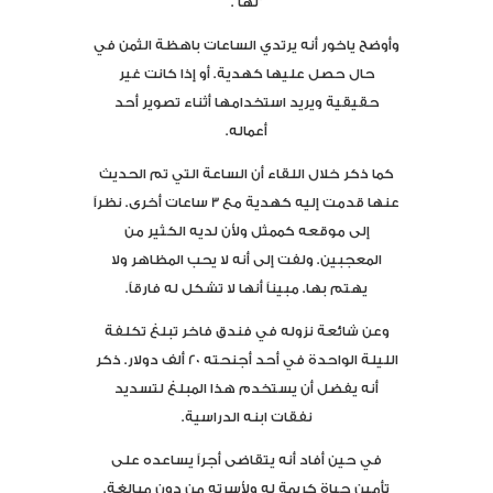
“لها”.
وأوضح ياخور أنه يرتدي الساعات باهظة الثمن في
حال حصل عليها كهدية. أو إذا كانت غير
حقيقية ويريد استخدامها أثناء تصوير أحد
أعماله.
كما ذكر خلال اللقاء أن الساعة التي تم الحديث
عنها قدمت إليه كهدية مع 3 ساعات أخرى. نظراً
إلى موقعه كممثل ولأن لديه الكثير من
المعجبين. ولفت إلى أنه لا يحب المظاهر ولا
يهتم بها. مبيناً أنها لا تشكل له فارقاً.
وعن شائعة نزوله في فندق فاخر تبلغ تكلفة
الليلة الواحدة في أحد أجنحته 20 ألف دولار. ذكر
أنه يفضل أن يستخدم هذا المبلغ لتسديد
نفقات ابنه الدراسية.
في حين أفاد أنه يتقاضى أجراً يساعده على
تأمين حياة كريمة له ولأسرته من دون مبالغة.