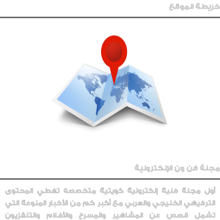
خريطة الموقع
مجلة فن ون الإلكترونية
أول مجلة فنية إلكترونية كويتية متخصصه تغطي المحتوى
الترفيهي الخليجي والعربي مع أكبر كم من الأخبار المنوعة التي
تشمل قصص عن المشاهير والمسرح والأفلام والتلفزيون