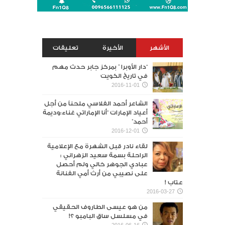
الأشهر
الأخيرة
تعليقات
“دار الأوبرا ” بمركز جابر حدث مهم
في تاريخ الكويت
2016-11-01
الشاعر أحمد الفلاسي ملحناً من أجل
أعياد الإمارات “أنا الإماراتي غناء:وديمة
أحمد”
2016-12-01
لقاء نادر قبل الشهرة مع الإعلامية
الراحلة بسمة سعيد الزهراني :
عبادي الجوهر خالي ولم أحصل
على نصيبي من أرث أمي الفنانة
عتاب !
2016-03-27
من هو عيسى الطاروف الحقيقي
في مسلسل ساق البامبو ؟!
2016-06-16