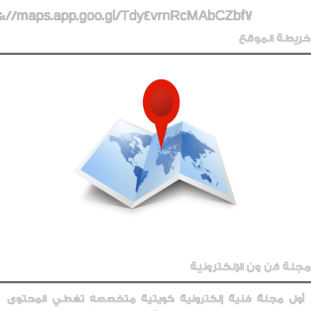
s://maps.app.goo.gl/Tdy4vrnRcMAbCZbf7
خريطة الموقع
مجلة فن ون الإلكترونية
أول مجلة فنية إلكترونية كويتية متخصصه تغطي المحتوى