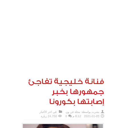
فنانة خليجية تفاجئ
جمهورها بخبر
إصابتها بكورونا
نشرت بواسطة:
مجلة فن ون
في
اخر الأخبار
2021-01-05
8:12 م
0
24,700 زيارة