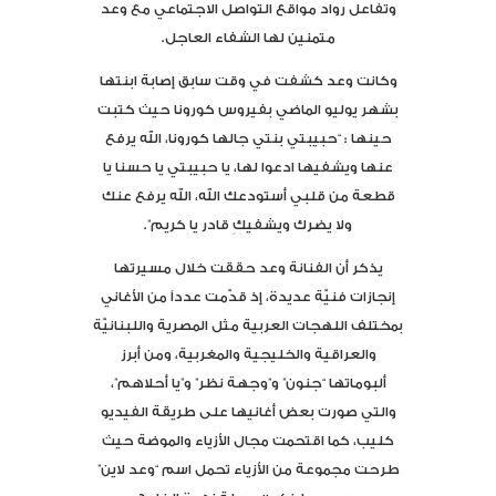
وتفاعل رواد مواقع التواصل الاجتماعي مع وعد
متمنين لها الشفاء العاجل.
وكانت وعد كشفت في وقت سابق إصابة ابنتها
بشهر يوليو الماضي بفيروس كورونا حيث كتبت
حينها : “حبيبتي بنتي جالها كورونا، الله يرفع
عنها ويشفيها ادعوا لها، يا حبيبتي يا حسنا يا
قطعة من قلبي أستودعك الله، الله يرفع عنك
ولا يضرك ويشفيكِ قادر يا كريم”.
يذكر أن الفنانة وعد حققت خلال مسيرتها
إنجازات فنيّة عديدة، إذ قدّمت عدداً من الأغاني
بمختلف اللهجات العربية مثل المصرية واللبنانيّة
والعراقية والخليجية والمغربية، ومن أبرز
ألبوماتها “جنون” و”وجهة نظر” و”يا أحلاهم”،
والتي صورت بعض أغانيها على طريقة الفيديو
كليب، كما اقتحمت مجال الأزياء والموضة حيث
طرحت مجموعة من الأزياء تحمل اسم “وعد لاين”