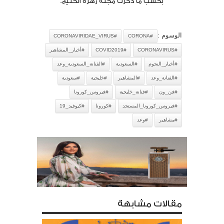
بحسب ما ذكرت مجلة زهرة الخليج.
الوسوم :
#CORONAVIRIDAE_VIRUS
#CORONA
#CORONAVIRUS
#COVID2019
#أخبار_المشاهير
#أخبار_النجوم
#السعودية
#الفنانة_السعودية_وعد
#الفنانة_وعد
#المشاهير
#خليجية
#سعودية
#فن_ون
#فنانة_خليجية
#فيروس_كورونا
#فيروس_كورونا_المستجد
#كورونا
#كيوفيد_19
#مشاهير
#وعد
مقالات مشابهة