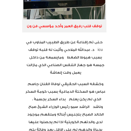
توقف قلب رفيق العمر وأحد مؤسسي فن ون
حتى تم إقناعة عن طريق الطبيب المناوب في
icu د. عبدالله الملاحي وأثبت له قلبه توقف
بسبب هبوط الضغط ومايسمعه من داخل
جمسه هو جهاز التنفس الصناعي الذي مازالت
يعمل وقت إنعاشة
وكشفه السبب الحقيقي لوفاة الفنان جاسم
عباس هو السكتة الدماغية بسبب كومة السكر
الذي لم يكن يعلم بداء السكر بجسمهُ ،
وناشد الراشد سمو رئيس الوزراء الشيخ صباح
الخالد الصباح بتجنيس أبنائهِ وملفهم موجود
لدى والدتهم الكويتية اذا لم يحصلوا عليها
بحياة والدهم لم على الاقل بعد وفاتة يتم