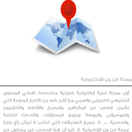
مجلة فن ون الإلكترونية
أول مجلة فنية إلكترونية كويتية متخصصه تغطي المحتوى
الترفيهي الخليجي والعربي مع أكبر كم من الأخبار المنوعة التي
تشمل قصص عن المشاهير والمسرح والأفلام والتلفزيون
والموسيقى والموضة وبرامج المسابقات والأحداث الخاصة
والحصرية ..... ⚠️ جميع التعليقات التي تكتب لا تمثل رأي إدارة
مجلة فن ون الإلكرونية ⚠️ كما أن هذا الحساب غير مسئول عن