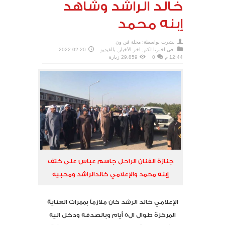
خالد الراشد وشاهد
إبنه محمد
نشرت بواسطة:
مجلة فن ون
في
اخترنا لكم
,
اخر الأخبار
,
بالفيديو
2022-02-20
12:44 م
0
29,859 زيارة
جنازة الفنان الراحل جاسم عباس على كتف
إبنه محمد والإعلامي خالدالراشد ومحبيه
الإعلامي خالد الرشد كان ملازماً بممرات العناية
المركزة طوال ال5 أيام وبالصدفه ودخل اليه