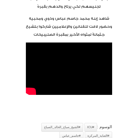
تجنيسهم لكي يرتاح والدهم بقبرهُ
شاهد إبنه محمد جاسم عباس وذوي ومحبيه
وحضور لافت للفنانين والإعلاميين شاركوا بتشيع
جثمانهُ لمثواه الأخير بمقبرة الصليبيخات
الوسوم :
#ICU
#الشيخ_صباح_الخالد_الصباح
#العناية_المركزة
#جاسم_عباس