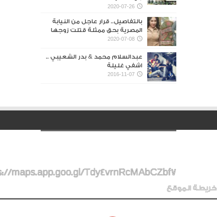
2020-07-26
بالتفاصيل.. قرار عاجل من النيابة
المصرية بحق ممثلة قتلت زوجها
2020-07-08
عبدالسلام محمد & بدر الشعيبي ..
اشفي غليلة
2016-11-07
s://maps.app.goo.gl/Tdy4vrnRcMAbCZbf7
خريطة الموقع