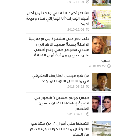
2016-11-01
الشاعر أحمد الفلاسي ملحناً من أجل
أعياد الإمارات “أنا الإماراتي غناء:وديمة
أحمد”
2016-12-01
لقاء نادر قبل الشهرة مع الإعلامية
الراحلة بسمة سعيد الزهراني :
عبادي الجوهر خالي ولم أحصل
على نصيبي من أرث أمي الفنانة
عتاب !
2016-03-27
من هو عيسى الطاروف الحقيقي
في مسلسل ساق البامبو ؟!
2016-06-16
حبس مريم حسين 6 شهور في
قضية إساءتها للفنان حسين
المنصور‎
2018-04-13
التحفظ على أموال 12 من مشاهير
السوشال ميديا بالكويت ومنعهم
من السفر