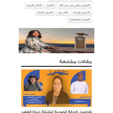
#جاسم_عباس_في_ذمه_الله
#جنازة
#خالد_الراشد
#رئيس_الوزراء
#فن_ون
#مرض_السكر
#مقبرة_الصليبيخات
مقالات مشابهة
تفاصيل الحالة الصحية للفنانة حياة الفهد