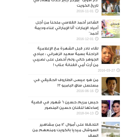
“دار الأوبرا ” بمركز جابر حدث مهم في
تاريخ الكويت
2016-11-01
الشاعر أحمد الفلاسي ملحناً من أجل
أعياد الإمارات “أنا الإماراتي غناء:وديمة
أحمد”
2016-12-01
لقاء نادر قبل الشهرة مع الإعلامية
الراحلة بسمة سعيد الزهراني : عبادي
الجوهر خالي ولم أحصل على نصيبي
من أرث أمي الفنانة عتاب !
2016-03-27
من هو عيسى الطاروف الحقيقي في
مسلسل ساق البامبو ؟!
2016-06-16
حبس مريم حسين 6 شهور في قضية
إساءتها للفنان حسين المنصور‎
2018-04-13
التحفظ على أموال 12 من مشاهير
السوشال ميديا بالكويت ومنعهم من
السفر