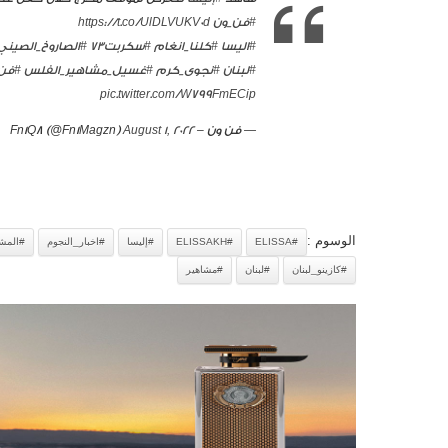
#فن_ون
https://t.co/UlDLVUKV0d
#اليسا
#كلنا_انغام
#سكربت73
#الصاروخ_الصيني
#لبنان
#نجوى_كرم
#غسيل_مشاهير_الفلس
#فن
pic.twitter.com/W799FmECip
— فن ون – Fn1Q8 (@Fn1Magzn)
August 1, 2022
الوسوم :
#ELISSA
#ELISSAKH
#إليسا
#اخبار_النجوم
#المشا
#كازينو_لبنان
#لبنان
#مشاهير