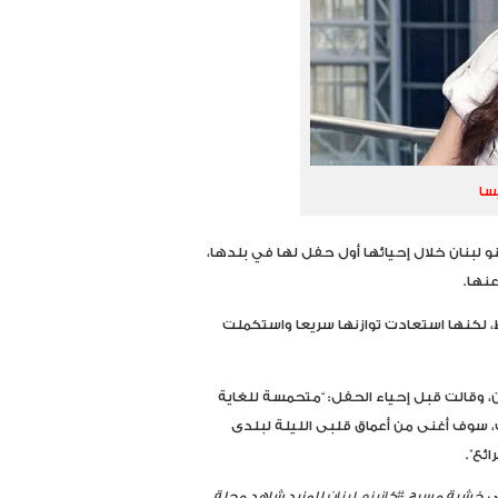
يسا
و لبنان خلال إحيائها أول حفل لها في بلدها،
لكنها استعادت توازنها سريعا واستكملت
ان، وقالت قبل إحياء الحفل: “متحمسة للغاية
 3 سنوات من الاضطرابات، سوف أغنى من أعماق قلبى الليلة لبلدى
ئع”.
لى خشبة مسرح
#كازينو_لبنان
للمزيد شاهد مجلة