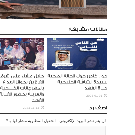
مقالات مشابهة
حوار خاص حول الحالة الصحية
حفل عشاء على شرف
لسيدة الشاشة الخليجية
الفائزين بجوائز الابداع
حياة الفهد
بالمهرجانات الخليجية
والعربية بحضور الفنانة
2026-01-01
الفهد
اضف رد
2024-11-14
لن يتم نشر البريد الإلكتروني . الحقول المطلوبة مشار لها بـ
*