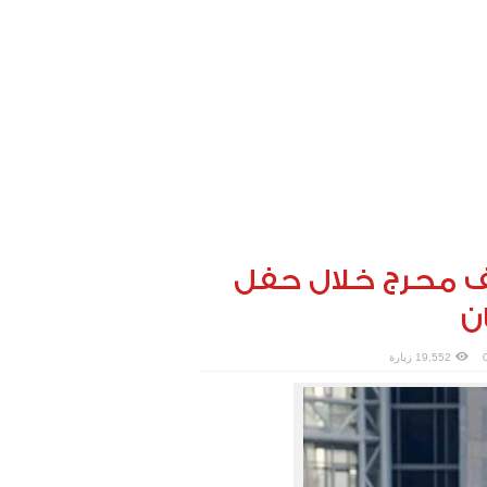
قف محرج خلال حفل
ن
19,552 زيارة