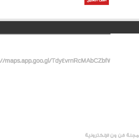
://maps.app.goo.gl/Tdy4vrnRcMAbCZbf7
مجلة فن ون الإلكترونية