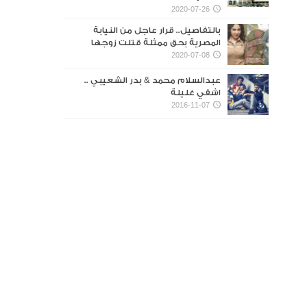
2020-07-26
بالتفاصيل.. قرار عاجل من النيابة
المصرية بحق ممثلة قتلت زوجها
2020-07-08
عبدالسلام محمد & بدر الشعيبي ..
اشفي غليلة
2016-11-07