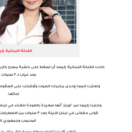
الفنانة اللبنانية، إل
كادت الفنانة اللبنانية، إليسا، أن تسقط على خشبة مسرح كازين
بعد غياب لـ 3 سنوات عنها.
وتعثرت اليسا بإحدى مكبرات الصوت وأوشكت على السقوط، 
غنائها.
وكتبت إليسا عبر “تويتر” أنها سعيدة بالعودة للغناء في لبن
لأولى حفلاتى في لبنان الليلة بعد
المحبوب وجمهوري الرا
شاهد
#إليسا
تتعرض لموقف محرج خلال حفل ع