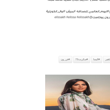
#اليوم_العالمي_للصداقه
#رميش
#نوال_الكويتية
_ون_بوكاست
@elissakh
#elissakh
#elissa
هير
#اليسا
#سكربت73
#فن_ون