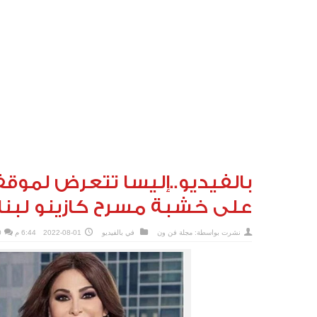
بالفيديو..إليسا تتعرض لمو
على خشبة مسرح كازينو لبنا
نشرت بواسطة:
مجلة فن ون
في
بالفيديو
2022-08-01
6:44 م
0