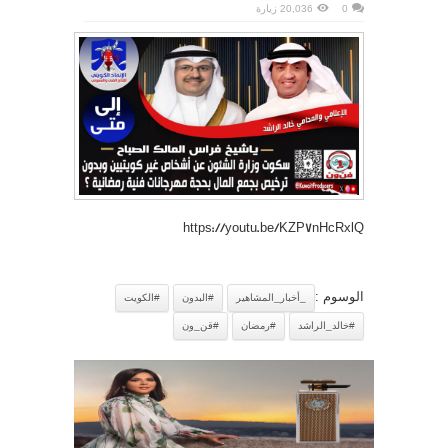
0
20,036 زيارة
https://youtu.be/KZP7nHcRxlQ
الوسوم :
_أخبار_المشاهير
#البدون
#الكويت
#خالد_الراشد
#رمضان
#قن_ون