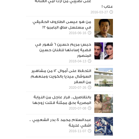
على نصيبي من أرث أمي الفنانة
عتاب !
2016-03-27
من هو عيسى الطاروف الحقيقي
في مسلسل ساق البامبو ؟!
2016-06-16
حبس مريم حسين 6 شهور في
قضية إساءتها للفنان حسين
المنصور‎
2018-04-13
التحفظ على أموال 12 من مشاهير
السوشال ميديا بالكويت ومنعهم
من السفر
2020-07-26
بالتفاصيل.. قرار عاجل من النيابة
المصرية بحق ممثلة قتلت زوجها
2020-07-08
عبدالسلام محمد & بدر الشعيبي ..
اشفي غليلة
2016-11-07