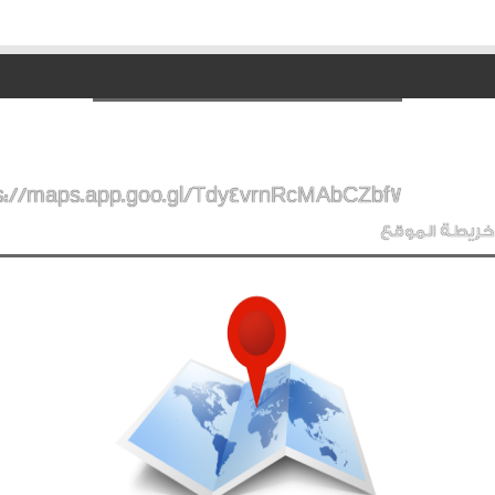
s://maps.app.goo.gl/Tdy4vrnRcMAbCZbf7
خريطة الموقع