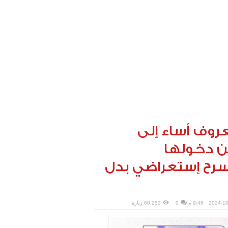
عروف أساء إلى
ن دخولها
سرح إستعراضي بدل
2024-10
9:46 م
0
60,252 زيارة