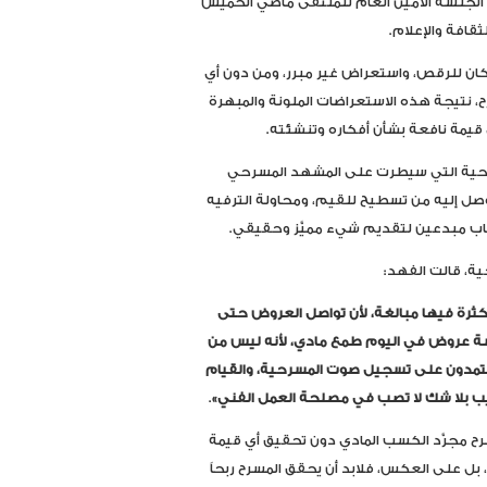
ار الجلسة الأمين العام للملتقى ماضي الخميس
قافة والإعلام.
مكان للرقص، واستعراض غير مبرر، ومن دون أي
ح، نتيجة هذه الاستعراضات الملونة والمبهرة
ي قيمة نافعة بشأن أفكاره وتنشئته.
مسرحية التي سيطرت على المشهد المسرحي
وصل إليه من تسطيح للقيم، ومحاولة الترفيه
باب مبدعين لتقديم شيء مميَّز وحقيقي.
ة، قالت الفهد:
ثرة فيها مبالغة، لأن تواصل العروض حتى
سة عروض في اليوم طمع مادي، لأنه ليس من
هم يعتمدون على تسجيل صوت المسرحية، والقيام
يب بلا شك لا تصب في مصلحة العمل الفني»
.
ح مجرَّد الكسب المادي دون تحقيق أي قيمة
ل على العكس، فلابد أن يحقق المسرح ربحاً