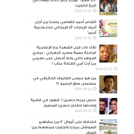
“دار الأوبرا ” بمركز جابر حدث مهم في
تاريخ الكويت
2016-11-01
الشاعر أحمد الفلاسي ملحناً من أجل
أعياد الإمارات “أنا الإماراتي غناء:وديمة
أحمد”
2016-12-01
لقاء نادر قبل الشهرة مع الإعلامية
الراحلة بسمة سعيد الزهراني : عبادي
الجوهر خالي ولم أحصل على نصيبي
من أرث أمي الفنانة عتاب !
2016-03-27
من هو عيسى الطاروف الحقيقي في
مسلسل ساق البامبو ؟!
2016-06-16
حبس مريم حسين 6 شهور في قضية
إساءتها للفنان حسين المنصور‎
2018-04-13
التحفظ على أموال 12 من مشاهير
السوشال ميديا بالكويت ومنعهم من
السفر