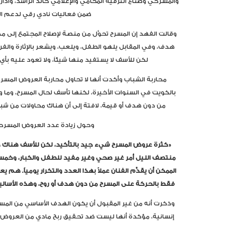
والمسرحي وصُناع الترفيه المحامي والإعلامي خالد الراشد، وأد
ضمن فعاليات نادي رقي لدعم الث
وقالت الفهد إن المسرح تحوَّل من منصة لإصلاح المجتمع إلى 
هدف، وفي المقابل يلهو الطفل، ويلعب، ويشعر بالإثارة والفر
لكن للأسف لا يستفيد منها شيئاً، ولا تعود عليه بأ
محاربة الشباب وأكدت أنها لا تحاول محاربة العروض ال
بالكويت في السنوات الأخيرة، لكنها تأسف لحال المسرح، وما 
من دون هدف أو قيمة، لافتة إلى أن هناك محاولات من ش
وحول زيادة عدد العروض المسرحي
«كثرة عروض المسرح شيء جيد بالتأكيد، لكن للأسف هناك ك
منتصف الليل أمر غير صحي وغير مفيد للطفل والكبار، وخم
الممكن أن يقدِّم الفنان عملاً بهذا العدد والتكرار يومياً. 
فقط بالحركة على المسرح من دون هدف أو روح، وهذه الأسال
وذكرت أنه من غير المقبول أن يكون الهدف الأساسي من المسر
إنسانية، مؤكدة أنها ليست ضد تحقيق ربح مادي من العروض، ب