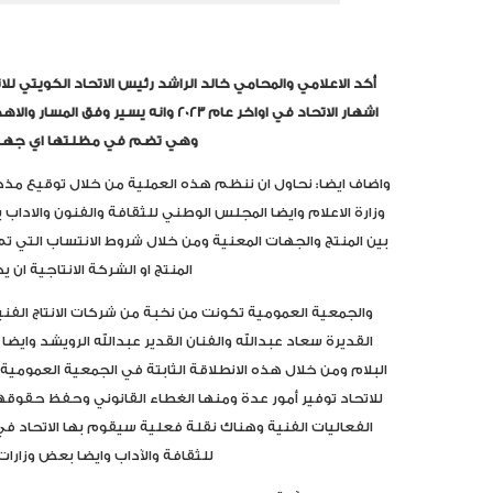
أكد الاعلامي والمحامي خالد الراشد رئيس الاتحاد الكويتي للا
اشهار الاتحاد في اواخر عام 2023 وانه يس
وهي تضم في مظلتها اي جهة ا
واضاف ايضا: نحاول ان ننظم هذه العملية من خلال توقيع مذ
وزارة الاعلام وايضا المجلس الوطني للثقافة والفنون والاداب 
بين المنتج والجهات المعنية ومن خلال شروط الانتساب التي ت
المنتج او الشركة الانتاجية ان 
والجمعية العمومية تكونت من نخبة من شركات الانتاج الفني
القديرة سعاد عبدالله والفنان القدير عبدالله الرويشد وا
البلام ومن خلال هذه الانطلاقة الثابتة في الجمعية العمومي
للاتحاد توفير أمور عدة ومنها الغطاء القانوني وحفظ حق
الفعاليات الفنية وهناك نقلة فعلية سيقوم بها الاتحاد ف
للثقافة والآداب وايضا بعض وزارات 