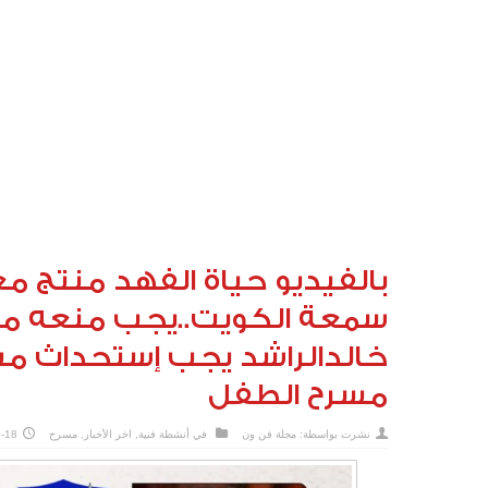
بالفيديو حياة الفهد منتج م
سمعة الكويت..يجب منعه م
خالدالراشد يجب إستحداث م
مسرح الطفل
نشرت بواسطة:
مجلة فن ون
في
أنشطة فنية
,
اخر الأخبار
,
مسرح
-18