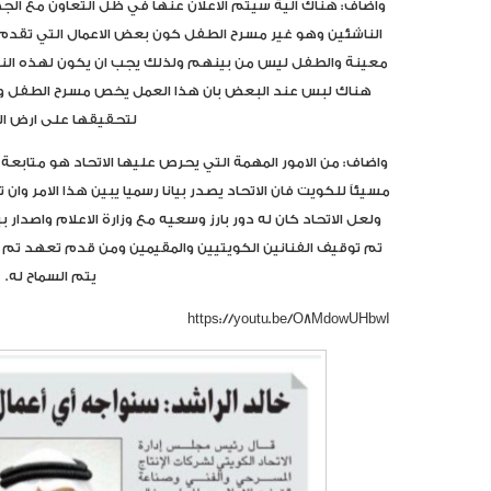
واضاف: هناك آلية سيتم الاعلان عنها في ظل التعاون مع الج
الناشئين وهو غير مسرح الطفل كون بعض الاعمال التي تقدم
معينة والطفل ليس من بينهم ولذلك يجب ان يكون لهذه الن
هناك لبس عند البعض بان هذا العمل يخص مسرح الطفل وه
لتحقيقها على ارض ال
واضاف: من الامور المهمة التي يحرص عليها الاتحاد هو متابعة 
مسيئاً للكويت فان الاتحاد يصدر بيانا رسميا يبين هذا الامر وا
ولعل الاتحاد كان له دور بارز وسعيه مع وزارة الاعلام واصدار ب
تم توقيف الفنانين الكويتيين والمقيمين ومن قدم تعهد تم ا
يتم السماح له.
https://youtu.be/O8MdowUHbwI