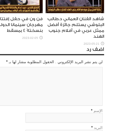
شاهد الفنان العماني د.طالب
فن ون في حفل إفتتا
البلوشي يستلم جائزة أفضل
مهرجان سينمانا الدو
ممثل عربي في أفلام جنوب
بنسختهُ 4 بمسقط
الهند
2023-02-05
2023-05-21
اضف رد
لن يتم نشر البريد الإلكتروني . الحقول المطلوبة مشار لها بـ
*
الإسم
*
البريد
*