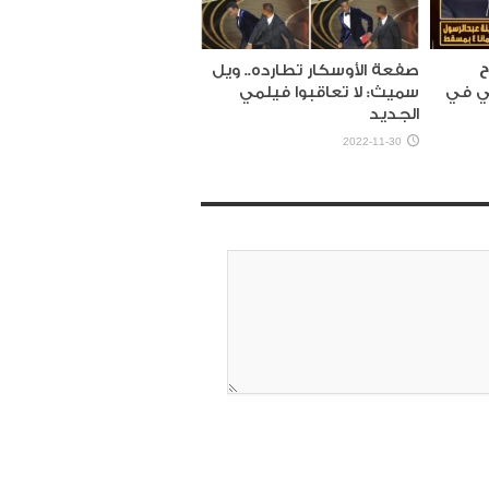
ح
صفعة الأوسكار تطارده.. ويل
لي في
سميث: لا تعاقبوا فيلمي
الجديد
2022-11-30