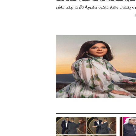
ره يتناول واقع ذاكرة وهوية تأثرت ببلد عاش