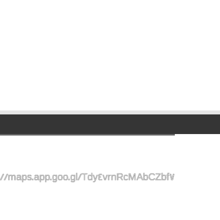
://maps.app.goo.gl/Tdy4vrnRcMAbCZbf7