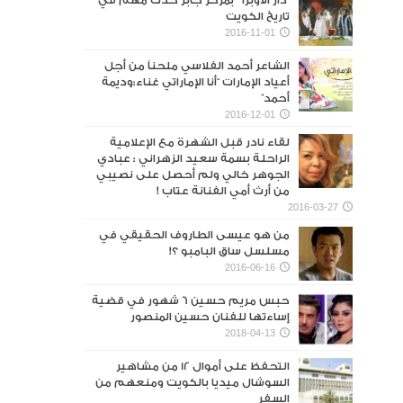
“دار الأوبرا ” بمركز جابر حدث مهم في
تاريخ الكويت
2016-11-01
الشاعر أحمد الفلاسي ملحناً من أجل
أعياد الإمارات “أنا الإماراتي غناء:وديمة
أحمد”
2016-12-01
لقاء نادر قبل الشهرة مع الإعلامية
الراحلة بسمة سعيد الزهراني : عبادي
الجوهر خالي ولم أحصل على نصيبي
من أرث أمي الفنانة عتاب !
2016-03-27
من هو عيسى الطاروف الحقيقي في
مسلسل ساق البامبو ؟!
2016-06-16
حبس مريم حسين 6 شهور في قضية
إساءتها للفنان حسين المنصور‎
2018-04-13
التحفظ على أموال 12 من مشاهير
السوشال ميديا بالكويت ومنعهم من
السفر