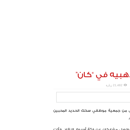
هبيه في “كان”
21,482 زيارة
تعطى من جمعية موظفي سكك الحديد المحبين
ويل مشاركان عن فئة أسبوع النقاد. فأتت