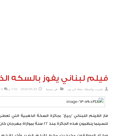
فيلم لبناني يفوز بالسكه الذ
نشرت بواسطة:
مجلة فن ون
في
سينما
2016-05-20
7:01 م
0
فاز الفيلم اللبناني “ربيع” بجائزة السكة الذهبية التي 
للسينما ينظمون هذه الجائزة منذ 22 سنة بموازاة مهرجان كان.
ويختار الموظفون مخرجين: مخرج لفيلم قصير وآخر لفيلم ط