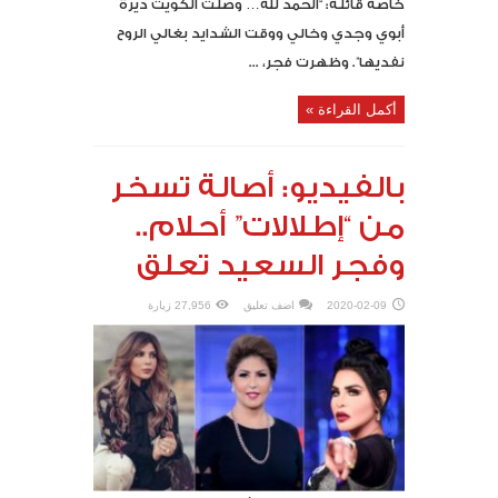
خاصة قائلة: “الحمد لله… وصلت الكويت ديرة
أبوي وجدي وخالي ووقت الشدايد بغالي الروح
نفديها”. وظهرت فجر، ...
أكمل القراءة »
بالفيديو: أصالة تسخر
من “إطلالات” أحلام..
وفجر السعيد تعلق
2020-02-09
اضف تعليق
27,956 زيارة