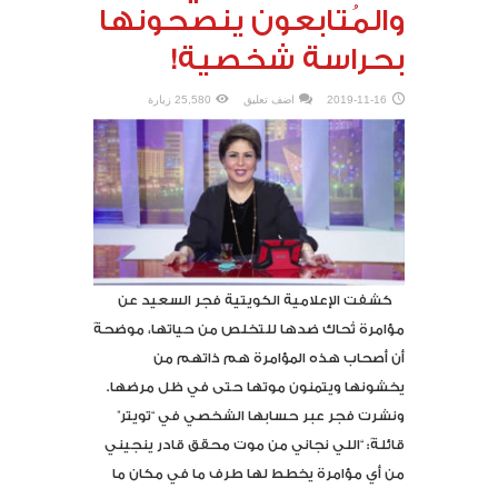
والمُتابعون ينصحونها
بحراسة شخصية!
2019-11-16
اضف تعليق
25,580 زيارة
كشفت الإعلامية الكويتية فجر السعيد عن
مؤامرة تُحاك ضدها للتخلص من حياتها، موضحةً
أن أصحاب هذه المؤامرة هم ذاتهم من
يخشونها ويتمنون موتها حتى في ظل مرضها.
ونشرت فجر عبر حسابها الشخصي في “تويتر‏”
قائلةً: “‏اللي نجاني من موت محقق قادر ينجيني
من أي ‎مؤامرة يخطط لها طرف ما في مكان ما