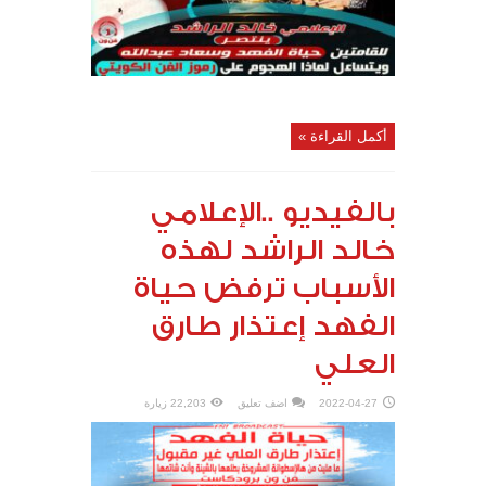
أكمل القراءة »
بالفيديو ..الإعلامي
خالد الراشد لهذه
الأسباب ترفض حياة
الفهد إعتذار طارق
العلي
2022-04-27
اضف تعليق
22,203 زيارة