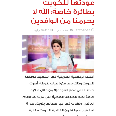
عودتها للكويت
بطائرة خاصة: الله لا
يحرمنا من‎ الوافدين
2020-06-13
اضف تعليق
26,416 زيارة
أعلنت الإعلامية الكويتية فجر السعيد، عودتها
للكويت وذلك بعد فترة غياب طويلة، أصرّت
خلالها على عدم العودة إلا من خلال طائرة
خاصة نظرا للظروف الصحية التي مرت بها العام
الماضي. ونشرت فجر عبر حسابها بتويتر، صورةً
لها، فور وصولها من القاهرة للكويت بطائرة