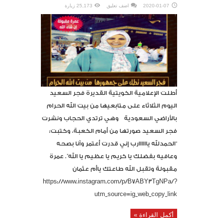
2020-01-07
اضف تعليق
25,173 زيارة
أطلت الإعلامية الكويتية القديرة فجر السعيد
اليوم الثلاثاء على متابعيها من بيت الله الحرام
بالأراضي السعودية وهي ترتدي الحجاب ونشرت
فجر السعيد صورتها من أمام الكعبة، وكتبت:
“الحمدلله ياااااارب إني قدرت أعتمر وآنا بصحه
وعافيه بفضلك يا كريم يا عظيم يا الله”. عمرة
مقبولة وتقبل الله طاعتك ياأم عثمان
https://www.instagram.com/p/B7ABY3TgNPa/?
utm_source=ig_web_copy_link
أكمل القراءة »