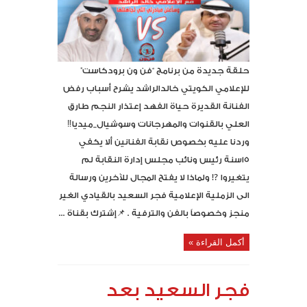
حلقة جديدة من برنامج “فن ون برودكاست”
للإعلامي الكويتي خالدالراشد يشرح أسباب رفض
الفنانة القديرة حياة الفهد إعتذار النجم طارق
العلي بالقنوات والمهرجانات وسوشيال_ميديا‼️
وردنا عليه بخصوص نقابة الفنانين ألا يكفي
١٥سنة رئيس ونائب مجلس إدارة النقابة لم
يتغيروا ⁉️ ولماذا لا يفتح المجال للآخرين ورسالة
الى الزملية الإعلامية فجر السعيد بالقيادي الغير
منجز وخصوصاً بالفن والترفية . 📌إشترك بقناة ...
أكمل القراءة »
فجر السعيد بعد