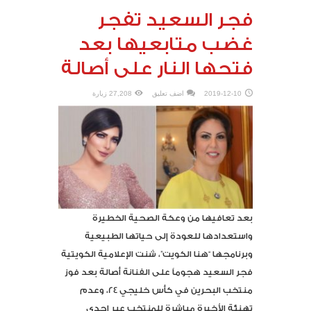
فجر السعيد تفجر
غضب متابعيها بعد
فتحها النار على أصالة
2019-12-10
اضف تعليق
27,208 زيارة
بعد تعافيها من وعكة الصحية الخطيرة
واستعدادها للعودة إلى حياتها الطبيعية
وبرنامجها “هنا الكويت”، شنت الإعلامية الكويتية
فجر السعيد هجوماً على الفنانة أصالة بعد فوز
منتخب البحرين في كأس خليجي 24، وعدم
تهنئة الأخيرة مباشرة للمنتخب عبر إحدى