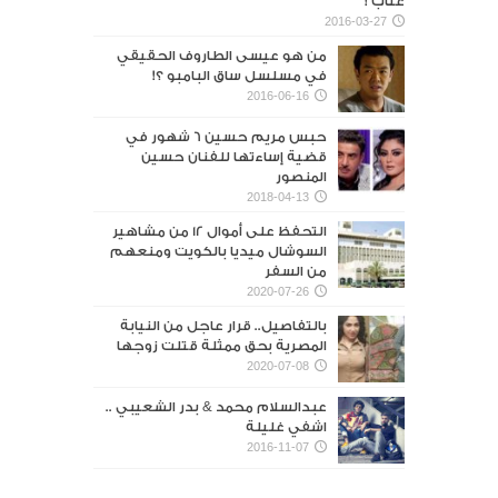
عتاب !
2016-03-27
من هو عيسى الطاروف الحقيقي
في مسلسل ساق البامبو ؟!
2016-06-16
حبس مريم حسين 6 شهور في
قضية إساءتها للفنان حسين
المنصور‎
2018-04-13
التحفظ على أموال 12 من مشاهير
السوشال ميديا بالكويت ومنعهم
من السفر
2020-07-26
بالتفاصيل.. قرار عاجل من النيابة
المصرية بحق ممثلة قتلت زوجها
2020-07-08
عبدالسلام محمد & بدر الشعيبي ..
اشفي غليلة
2016-11-07