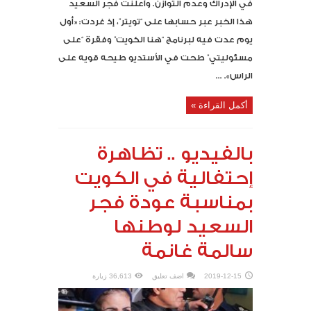
في الإدراك وعدم التوازن. وأعلنت فجر السعيد
هذا الخبر عبر حسابها على “تويتر”، إذ غردت: «أول
يوم عدت فيه لبرنامج “هنا الكويت” وفقرة “على
مسئوليتي” طحت في الأستديو طيحه قويه على
الراس». ...
أكمل القراءة »
بالفيديو .. تظاهرة
إحتفالية في الكويت
بمناسبة عودة فجر
السعيد لوطنها
سالمة غانمة
2019-12-15
اضف تعليق
36,613 زيارة