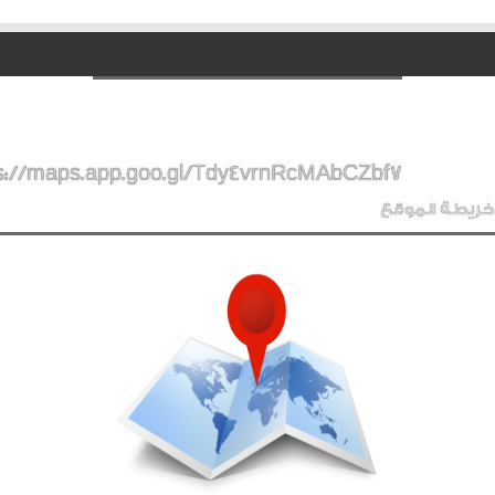
s://maps.app.goo.gl/Tdy4vrnRcMAbCZbf7
خريطة الموقع