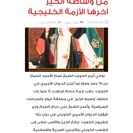
من وساطة الخير
آخرها الأزمة الخليجية
2020-09-29
اضف تعليق
36,580 زيارة
توفي أمير الكويت الشيخ صباح الأحمد الصباح
عن 91 عاما، وفقا لما أعلن الديوان الأميري في
الكويت، عقب فترة حكم تجاوزت 14 عاما بات
خلالها “وسيط الخير” في منطقة تموج بالصراعات
السياسية. وأعلن الشيخ علي جراح الصباح وزير
شؤون الديوان الأميري الكويتي في بيان بثه
تلفزيون الكويت “ببالغ الحزن والأسى ننعى إلى
الشعب الكويتي والأمتين العربية والإسلامية