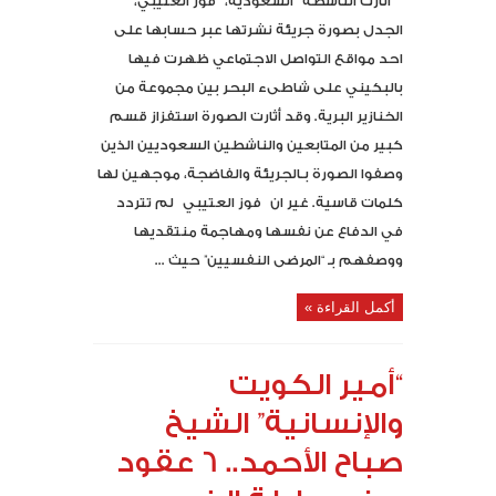
أثارت الناشطة السعودية، فوز العتيبي،
الجدل بصورة جريئة نشرتها عبر حسابها على
احد مواقع التواصل الاجتماعي ظهرت فيها
بالبكيني على شاطىء البحر بين مجموعة من
الخنازير البرية. وقد أثارت الصورة استفزاز قسم
كبير من المتابعين والناشطين السعوديين الذين
وصفوا الصورة بـالجريئة والفاضجة، موجهين لها
كلمات قاسية. غير ان فوز العتيبي لم تتردد
في الدفاع عن نفسها ومهاجمة منتقديها
ووصفهم بـ “المرضى النفسيين” حيث ...
أكمل القراءة »
“أمير الكويت
والإنسانية” الشيخ
صباح الأحمد.. 6 عقود