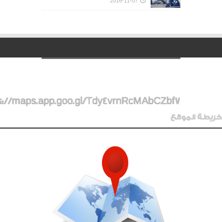
2016-11-07
s://maps.app.goo.gl/Tdy4vrnRcMAbCZbf7
خريطة الموقع