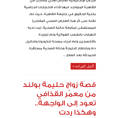
فن ون الإلكترونية لعارض صحي مفاجئ في
القاهرة المتواجد فيها لأداء الاختبارات الدراسية
بكلية الحقوق في جامعة القاهرة، حيث تم
نقله على اثر هذا العارض الصحي المفاجئ
للمستشفى لمتابعة حالته الصحية. تبت لديه
التهابات بالشعب الهوائية وتم تزويدة
بالأكسجين وتم اجراء مسحه للكورونا وتحاليل
دم وبانتظار النتيجة وحاته الصحية مستقرة
الحمدلله بعد العلاج ...
أكمل القراءة »
قصة زواج حليمة بولند
من معمّر القذافي
تعود إلى الواجهة..
وهكذا ردت