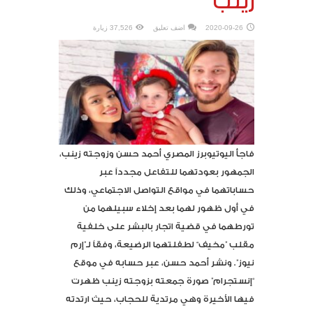
زينب
2020-09-26
اضف تعليق
37,526 زيارة
فاجأ اليوتيوبرز المصري أحمد حسن وزوجته زينب،
الجمهور بعودتهما للتفاعل مجدداً عبر
حساباتهما في مواقع التواصل الاجتماعي، وذلك
في أول ظهور لهما بعد إخلاء سبيلهما من
تورطهما في قضية اتجار بالبشر على خلفية
مقلب ”مخيف“ لطفلتهما الرضيعة، وفقاً لـ”إرم
نيوز”. ونشر أحمد حسن، عبر حسابه في موقع
“إنستجرام” صورة جمعته بزوجته زينب ظهرت
فيها الأخيرة وهي مرتدية للحجاب، حيث ارتدته