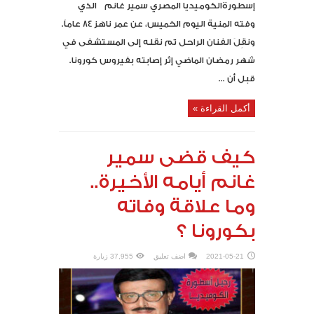
إسطورةالكوميديا المصري سمير غانم الذي
وفته المنية اليوم الخميس، عن عمر ناهز 84 عاماً.
ونقِلَ الفنان الراحل تم نقله إلى المستشفى في
شهر رمضان الماضي إثر إصابته بفيروس كورونا.
قبل أن ...
أكمل القراءة »
كيف قضى سمير
غانم أيامه الأخيرة..
وما علاقة وفاته
بكورونا ؟
2021-05-21
اضف تعليق
37,955 زيارة