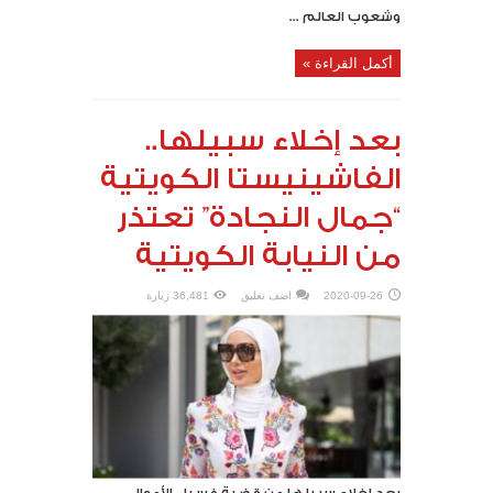
وشعوب العالم ...
أكمل القراءة »
بعد إخلاء سبيلها..
الفاشينيستا الكويتية
“جمال النجادة” تعتذر
من النيابة الكويتية
2020-09-26
اضف تعليق
36,481 زيارة