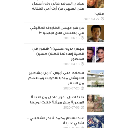
عبادي الجوهر خالي ولم أحصل
على نصيبي من أرث أمي الفنانة
عتاب !
2016-03-27
من هو عيسى الطاروف الحقيقي
في مسلسل ساق البامبو ؟!
2016-06-16
حبس مريم حسين 6 شهور في
قضية إساءتها للفنان حسين
المنصور‎
2018-04-13
التحفظ على أموال 12 من مشاهير
السوشال ميديا بالكويت ومنعهم
من السفر
2020-07-26
بالتفاصيل.. قرار عاجل من النيابة
المصرية بحق ممثلة قتلت زوجها
2020-07-08
عبدالسلام محمد & بدر الشعيبي ..
اشفي غليلة