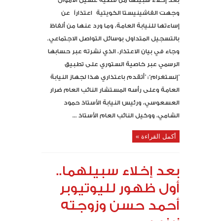
بعد إخلاء سبيلها من قضية غسيل الأموال
وجهت الفاشينيستا الكويتية اعتذاراً عن
إساءتها للنيابة العامة، وما ورد عنها من ألفاظ
بالتسجيل المتداول بوسائل التواصل الاجتماعي.
وجاء في بيان الاعتذار، الذي نشرته عبر حسابها
الرسمي عبر خاصية الستوري على تطبيق
”إنستغرام“: ”أتقدم باعتذاري هذا لجهاز النيابة
العامة وعلى رأسه المستشار النائب العام ضرار
العسعوسي، ورئيس النيابة الأستاذ حمود
الشامي، ووكيل النائب العام الأستاذ ...
أكمل القراءة »
بعد إخلاء سبيلهما..
أول ظهور لليوتيوبر
أحمد حسن وزوجته