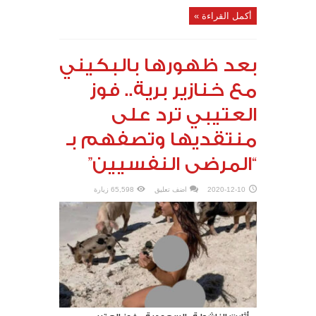
أكمل القراءة »
بعد ظهورها بالبكيني
مع خنازير برية.. فوز
العتيبي ترد على
منتقديها وتصفهم بـ
“المرضى النفسيين”
2020-12-10
اضف تعليق
65,598 زيارة