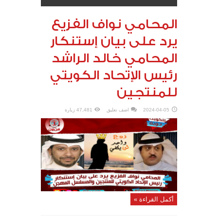
المحامي نواف الفزيع
يرد على بيان إستنكار
المحامي خالد الراشد
رئيس الإتحاد الكويتي
للمنتجين
2024-04-05
اضف تعليق
47,481 زيارة
أكمل القراءة »