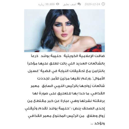
2020-12-24
اضف تعليق
38,989 زيارة
ضاقت الإعلامية الكويتية ​حليمة بولند​ ذرعاً
بالشائعات العديد التي باتت تطلق عليها مؤخراً
بالتزامن مع تحقيقات النيابة في قضية “غسيل
الأموال”. ورغم نفيها مرتين للأمر، تجددت
شائعات زواجها بالرئيس الليبي السابق ​معمر
القذافي​، ما حدا بها للتعليق على صورة لها
برفقته نشرتها وهي عبارة عن خبر مقتطع من
إحدى الصحف ينص : “حليمة بولند تقدم وثيقتي
زواج وطلاق من الرئيس المخلوع معمر القذافي
وتؤكد ...