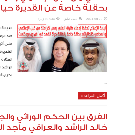
بحقلة خاصة عن القديرة حياة
2024-08-29
اضف تعليق
93,934 زيارة
النيابة
ضد الإع
على أثر
القديرة
المثارة
الراشد 
بكرامة 
...
أكمل القراءة »
الفرق بين الحكم الوراثي وا
خالد الراشد والعراقي ماجد ا