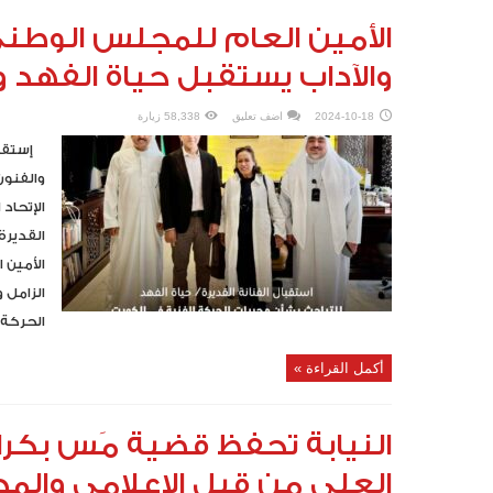
الأمين العام للمجلس الوطني
والآداب يستقبل حياة الفهد و
2024-10-18
اضف تعليق
58,338 زيارة
إستقبل
والفنون
الإتحاد 
القديرة
الأمين 
الزامل 
الحركة 
أكمل القراءة »
النيابة تحفظ قضية مَس بكرا
العلي من قبل الإعلامي والم