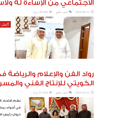
الاجتماعي من الإساءة لهُ ولأسر
2025-08-11
اضف تعليق
40,826 زيارة
أكمل ا
رواد الفن والإعلام والرياضة ف
الكويتي للإنتاج الفني والمسر
2025-03-12
اضف تعليق
67,919 زيارة
نظم الاتحاد ال
في أجواء رمضا
ديوان رئيس الا