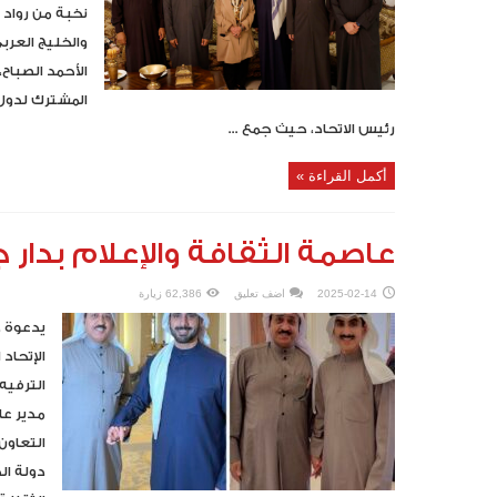
نخبة من رواد 
والخليج العرب
الأحمد الصباح،
المشترك لدول ا
رئيس الاتحاد، حيث جمع ...
أكمل القراءة »
عاصمة الثقافة والإعلام بدار ج
2025-02-14
اضف تعليق
62,386 زيارة
يدعوة ك
الإتحاد
الترفيه
مدير ع
التعاو
دولة ال