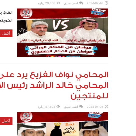
2024-07-10
اضف تعليق
20,058 زيارة
الفرق ب
الكويتي
أكمل ا
المحامي نواف الفزيع يرد على 
المحامي خالد الراشد رئيس الإ
للمنتجين
2024-04-05
اضف تعليق
47,503 زيارة
أكمل ا