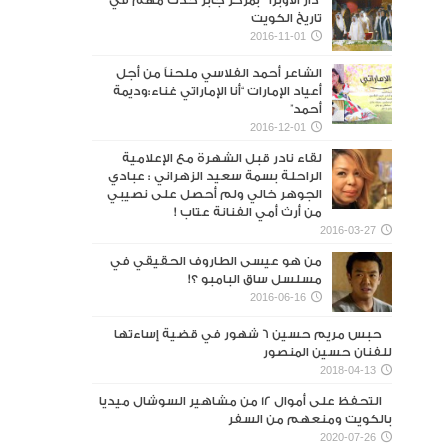
“دار الأوبرا ” بمركز جابر حدث مهم في
تاريخ الكويت
2016-11-01
الشاعر أحمد الفلاسي ملحناً من أجل
أعياد الإمارات “أنا الإماراتي غناء:وديمة
أحمد”
2016-12-01
لقاء نادر قبل الشهرة مع الإعلامية
الراحلة بسمة سعيد الزهراني : عبادي
الجوهر خالي ولم أحصل على نصيبي
من أرث أمي الفنانة عتاب !
2016-03-27
من هو عيسى الطاروف الحقيقي في
مسلسل ساق البامبو ؟!
2016-06-16
حبس مريم حسين 6 شهور في قضية إساءتها
للفنان حسين المنصور‎
2018-04-13
التحفظ على أموال 12 من مشاهير السوشال ميديا
بالكويت ومنعهم من السفر
2020-07-26