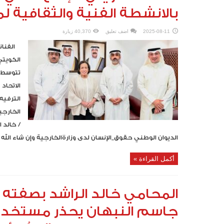
بالانشطة الفنية والثقافية ل
2025-08-11
اضف تعليق
40,370 زيارة
الكويتي
تتوسط ا
الاتحاد
الترفيه
الخارجي
/ خالد 
الديوان الوطني حقوق_الإنسان لدى وزارةالخارجية وإن شاء الله ه
أكمل القراءة »
المحامي خالد الراشد بصفته و
جاسم النبهان يحذر مستخدم