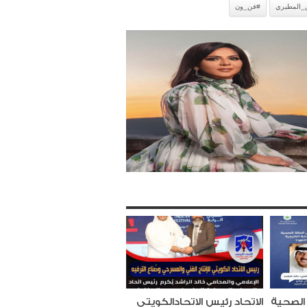
_المطيري
#فن_ون
الصحية
الاتحاد رئيس الاتحادالكويتي