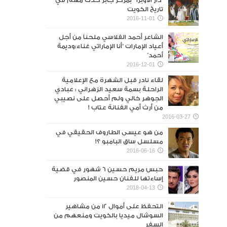
“دار الأوبرا ” بمركز جابر حدث مهم في
تاريخ الكويت
2016-11-01
الشاعر أحمد الفلاسي ملحناً من أجل
أعياد الإمارات “أنا الإماراتي غناء:وديمة
أحمد”
2016-12-01
لقاء نادر قبل الشهرة مع الإعلامية
الراحلة بسمة سعيد الزهراني : عبادي
الجوهر خالي ولم أحصل على نصيبي
من أرث أمي الفنانة عتاب !
2016-03-27
من هو عيسى الطاروف الحقيقي في
مسلسل ساق البامبو ؟!
2016-06-16
حبس مريم حسين 6 شهور في قضية
إساءتها للفنان حسين المنصور‎
2018-04-13
التحفظ على أموال 12 من مشاهير
السوشال ميديا بالكويت ومنعهم من
السفر