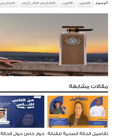
الوسوم :
#الشئون
#الكويت
#خالدالراشد #خالد_الراشد
#عبدالرحمن
مقالات مشابهة
تفاصيل الحالة الصحية للفنانة
حوار خاص حول الحالة 