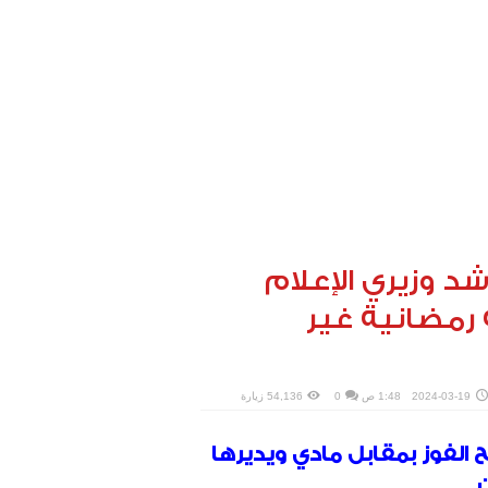
شد وزيري الإعلام
رمضانية غير
2024-03-19
1:48 ص
0
54,136 زيارة
الفوز بمقابل مادي ويديرها