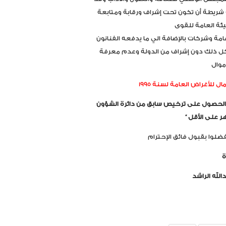
ه شريطة أن تكون تحت إشراف ورقابة ومتابعة
هيئة العامة للقوى
ة وشركات بالإضافة الي ما يدفعه الفنانون
 كل ذلك دون إشراف من الدولة وعدم معرفة
موال
للأغراض العامة لسنة 1995
بعد الحصول على ترخيص سابق من دائرة الشؤون
ر على الأقل “
لوا بقبول فائق الإحترام
رة
الله الراشد