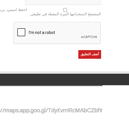
احفظ اسمي، بريدي
المتصفح لاستخدامها المرة المقبلة في تعليقي.
://maps.app.goo.gl/Tdy4vrnRcMAbCZbf7