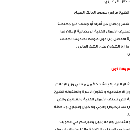
ن بداح المطيري
 الشيخ فراس سعود المالك الصباح
ي شهر رمضان من أفراد أو جهات غير مختصة
يف الأعمال الفنية الرمضانية لإعلان فوز
ة الأفضل من دون ضوابط تصدرها الجهات
وزارة الشؤون على الشق المالي .
 :
ام والشئون
ُناع الترفيه يناشد كلاً من معالي وزير الإعلام
ئون الاجتماعية و شئون الأسرة والطفولة الشيخ
التي تصنف الأعمال الفنية والفنانين والتي
لها ترخيص رسمي ولا كيان إعتباري ولا صفة
.
 الفنانين والإعلاميين وغيرهم في الكويت ،
لمجلس الوطني للثقافة والفنون والآداب وقد