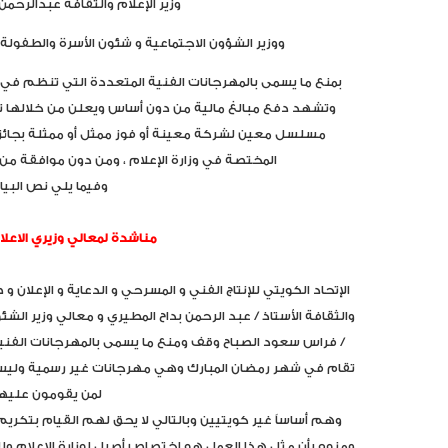
وزير الإعلام والثقافة عبدالرحم
ووزير الشؤون الاجتماعية و شئون الأسرة والطفولة
بمنع ما يسمى بالمهرجانات الفنية المتعددة التي تنظم ف
وتشهد دفع مبالغ مالية من دون أساس ويعلن من خلالها تصن
مسلسل معين لشركة معينة أو فوز ممثل أو ممثلة بجائز
المختصة في وزارة الإعلام ، ومن دون موافقة من 
وفيما يلي نص البيان
مناشدة لمعالي وزيري الاعل
الإتحاد الكويتي للإنتاج الفني و المسرحي و الدعاية و الإعلان و ص
والثقافة الأستاذ / عبد الرحمن بداح المطيري و معالي وزير الش
/ فراس سعود الصباح وقف ومنع ما يسمى بالمهرجانات الفنية 
تقام في شهر رمضان المبارك وهي مهرجانات غير رسمية وليس 
لمن يقومون عليها
وهم أساساً غير كويتيين وبالتالي لا يحق لهم القيام بتكريم
ومنوه بأن مثل هذا العمل هو إختصاص أصيل لوزارة الاعلام ول