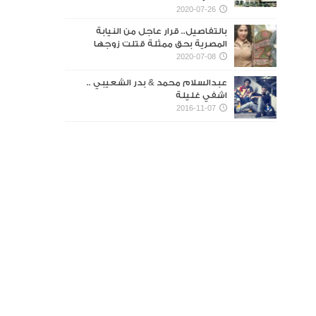
2020-07-26
بالتفاصيل.. قرار عاجل من النيابة
المصرية بحق ممثلة قتلت زوجها
2020-07-08
عبدالسلام محمد & بدر الشعيبي ..
اشفي غليلة
2016-11-07