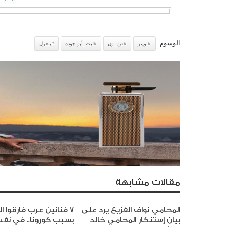
الوسوم :
#تويتر
#فن_ون
#ليث_أبو جودة
#يتغزل
مقالات مشابهة
المحامي نواف الفزيع يرد على
7 فنانين عرب فارقوا ا
بيان إستنكار المحامي خالد
بسبب كورونا.. في نف