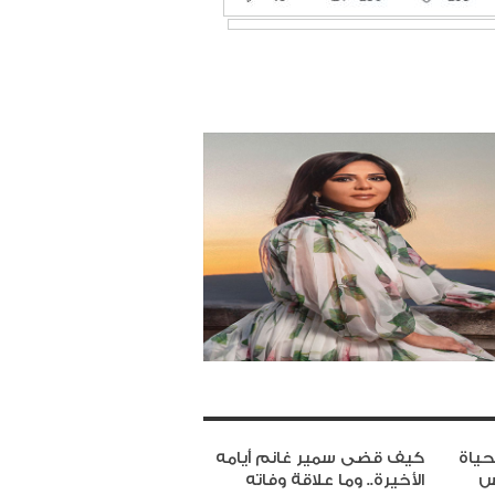
لحياة
كيف قضى سمير غانم أيامه
س
الأخيرة.. وما علاقة وفاته