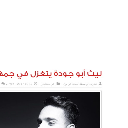
ليث أبو جودة يتغزل في جمه
نشرت بواسطة:
مجلة فن ون
في
مشاهير
2017-10-12
7:16 م
0