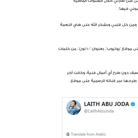
حلى شئ صارلي خلال السنوات الماضية
ني فيها”.
من كل قلبي وبشكر الله على هاي النعمة
وطرح ليث أبو جودة أحدث أعماله الغنائية عبر قناته الرسمية على موقع “يوتيوب”، بعنوان “100 لون”، من كلمات
نصف دون طرح أي أعمال فنية، وكانت آخر
 طرحها عبر قناته الرسمية على موقع