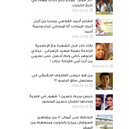
“دار الأوبرا ” بمركز جابر حدث مهم في
تاريخ الكويت
2016-11-01
الشاعر أحمد الفلاسي ملحناً من أجل
أعياد الإمارات “أنا الإماراتي غناء:وديمة
أحمد”
2016-12-01
لقاء نادر قبل الشهرة مع الإعلامية
الراحلة بسمة سعيد الزهراني : عبادي
الجوهر خالي ولم أحصل على نصيبي
من أرث أمي الفنانة عتاب !
2016-03-27
من هو عيسى الطاروف الحقيقي في
مسلسل ساق البامبو ؟!
2016-06-16
حبس مريم حسين 6 شهور في قضية
إساءتها للفنان حسين المنصور‎
2018-04-13
التحفظ على أموال 12 من مشاهير
السوشال ميديا بالكويت ومنعهم من
السفر