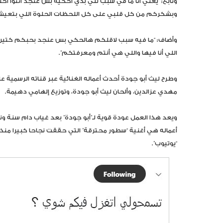
وتابع: “يعني أنا ما في سبب للي بدي احكيه بس عنجد أنتوا أ
وبشكركم من كل قلبي على كل اللحظات الحلوة اللي بتعيشو
وأضاف: “ما فيه سبب لاقلكم هالحكي بس عنجد بحبكم كتير و
اللي أنا فيها واللي هي أنتم ومعرفتكم”.
مهدي عزالدين، وألحان ليث أبو جودة، وتوزيع إلهامي دهيمة.
ويعد هذا العمل عودة قوية لـ”أبو جودة” بعد غياب دام سنة و
أعماله هي أغنية “سطور محترقة” التي حققت نجاحا كبيرا منذ
“يوتيوب”.