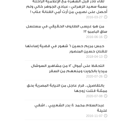
لقاء نادر قبل الشهرة مع الإعلامية الراحلة
بسمة سعيد الزهراني : عبادي الجوهر خالي ولم
أحصل على نصيبي من أرث أمي الفنانة عتاب !
2016-03-27
من هو عيسى الطاروف الحقيقي في مسلسل
ساق البامبو ؟!
2016-06-16
حبس مريم حسين 6 شهور في قضية إساءتها
للفنان حسين المنصور‎
2018-04-13
التحفظ على أموال 12 من مشاهير السوشال
ميديا بالكويت ومنعهم من السفر
2020-07-26
بالتفاصيل.. قرار عاجل من النيابة المصرية بحق
ممثلة قتلت زوجها
2020-07-08
عبدالسلام محمد & بدر الشعيبي .. اشفي
غليلة
2016-11-07