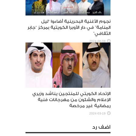
نجوم الأغنية البحرينية أضاءوا “ليل
المنامة” في دار الأوبرا الكويتية بمركز “جابر
الثقافي”
2024-06-08
الإتحاد الكويتي للمنتجين يناشد وزيري
الإعلام والشئون من مهرجانات فنية
رمضانية غير مرخصة
2024-03-19
اضف رد