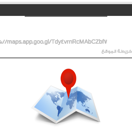
s://maps.app.goo.gl/Tdy4vrnRcMAbCZbf7
خريطة الموقع