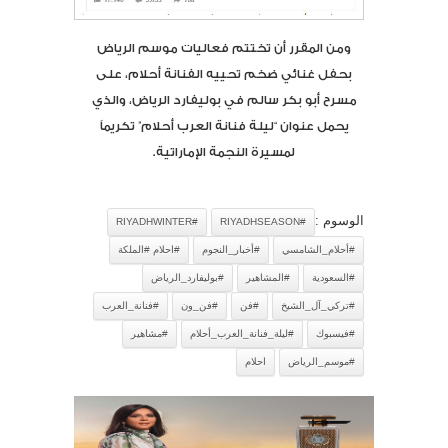
ومن المقرر أن تختتم فعاليات موسم الرياض
بحفل غنائي ضخم تحييه الفنانة أحلام، على
مسرح أبو بكر سالم في بوليفارد الرياض، والذي
يحمل عنوان “ليلة فنانة العرب أحلام” تكريماً
لمسيرة النجمة الإماراتية.
الوسوم :
#RIYADHWINTER
#RIYADHSEASON
#أحلام_الشامسي
#أخبار_النجوم
#احلام #الملكة
#السعودية
#المشاهير
#بوليفارد_الرياض
#تركي_آل_الشيخ
#فن
#فن_ون
#فنانة_العرب
#فيسبوك
#ليلة_فنانة_العرب_أحلام
#مشاهير
#موسم_الرياض
احلام