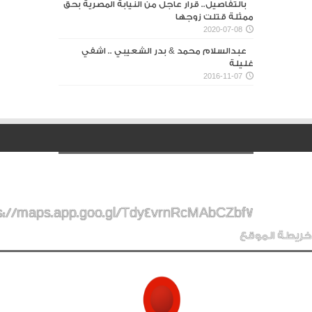
بالتفاصيل.. قرار عاجل من النيابة المصرية بحق
ممثلة قتلت زوجها
2020-07-08
عبدالسلام محمد & بدر الشعيبي .. اشفي
غليلة
2016-11-07
s://maps.app.goo.gl/Tdy4vrnRcMAbCZbf7
خريطة الموقع