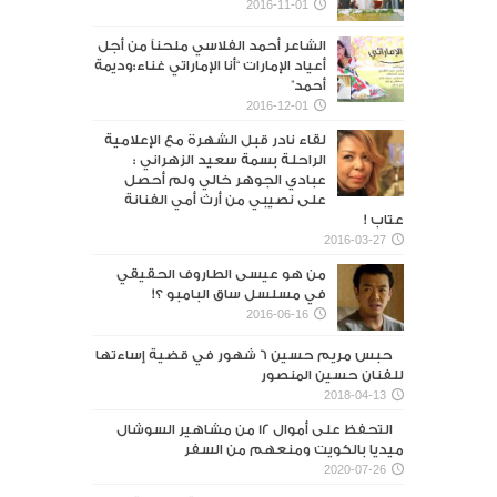
2016-11-01
الشاعر أحمد الفلاسي ملحناً من أجل
أعياد الإمارات “أنا الإماراتي غناء:وديمة
أحمد”
2016-12-01
لقاء نادر قبل الشهرة مع الإعلامية
الراحلة بسمة سعيد الزهراني :
عبادي الجوهر خالي ولم أحصل
على نصيبي من أرث أمي الفنانة
عتاب !
2016-03-27
من هو عيسى الطاروف الحقيقي
في مسلسل ساق البامبو ؟!
2016-06-16
حبس مريم حسين 6 شهور في قضية إساءتها
للفنان حسين المنصور‎
2018-04-13
التحفظ على أموال 12 من مشاهير السوشال
ميديا بالكويت ومنعهم من السفر
2020-07-26