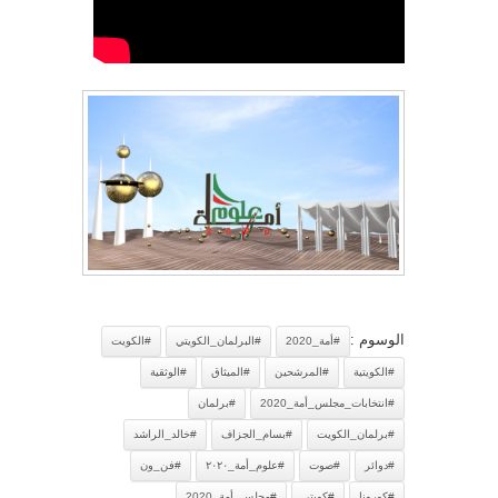
الوسوم :
#أمة_2020
#البرلمان_الكويتي
#الكويت
#الكويتية
#المرشحين
#الميثاق
#الوثقية
#انتخابات_مجلس_أمة_2020
#برلمان
#برلمان_الكويت
#بسام_الجزاف
#خالد_الراشد
#دوائر
#صوت
#علوم_أمة_٢٠٢٠
#فن_ون
#كورونا
#كويتي
#مجلس_أمة_2020