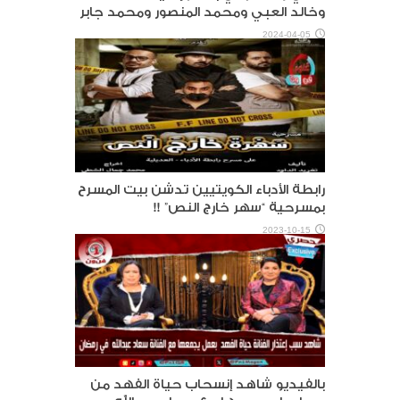
وخالد العبي ومحمد المنصور ومحمد جابر
2024-04-05
رابطة الأدباء الكويتيين تدشن بيت المسرح
بمسرحية “سهر خارج النص” !!
2023-10-15
بالفيديو شاهد إنسحاب حياة الفهد من