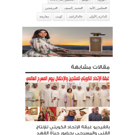
#مجلس_الأمة
#محمد_السيف
#مرشحين
الدائرة_الأولى
خالدالراشد
كويت
معارضة
مقالات مشابهة
بالفيديو غبقة الإتحاد الكويتي للإنتاج
الفني والمسرحي بحضور حياة الفهد