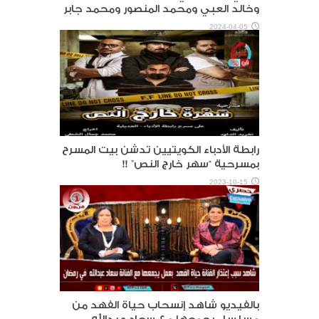
وخالد العبي ومحمد المنصور ومحمد جابر
2024-04-05
رابطة الأدباء الكويتيين تدشن بيت المسرح
بمسرحية “سهر خارج النص” !!
2023-10-15
بالفيديو شاهد إنسحاب حياة الفهد من