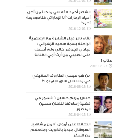
2016-11-01
الشاعر أحمد الفلاسي ملحناً من أجل
أعياد الإمارات “أنا الإماراتي غناء:وديمة
أحمد”
2016-12-01
لقاء نادر قبل الشهرة مع الإعلامية
الراحلة بسمة سعيد الزهراني :
عبادي الجوهر خالي ولم أحصل
على نصيبي من أرث أمي الفنانة
عتاب !
2016-03-27
من هو عيسى الطاروف الحقيقي
في مسلسل ساق البامبو ؟!
2016-06-16
حبس مريم حسين 6 شهور في
قضية إساءتها للفنان حسين
المنصور‎
2018-04-13
التحفظ على أموال 12 من مشاهير
السوشال ميديا بالكويت ومنعهم
من السفر