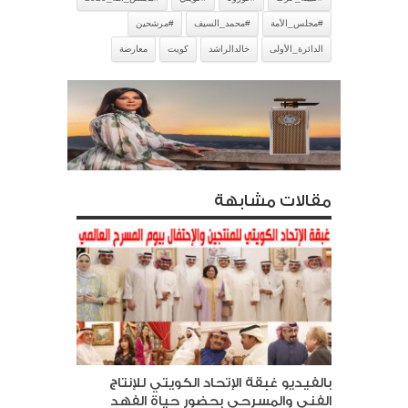
#مجلس_الأمة
#محمد_السيف
#مرشحين
الدائرة_الأولى
خالدالراشد
كويت
معارضة
مقالات مشابهة
بالفيديو غبقة الإتحاد الكويتي للإنتاج
الفني والمسرحي بحضور حياة الفهد