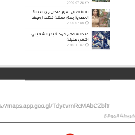
2020-07-26
بالتفاصيل.. قرار عاجل من النيابة
المصرية بحق ممثلة قتلت زوجها
2020-07-08
عبدالسلام محمد & بدر الشعيبي ..
اشفي غليلة
2016-11-07
s://maps.app.goo.gl/Tdy4vrnRcMAbCZbf7
خريطة الموقع