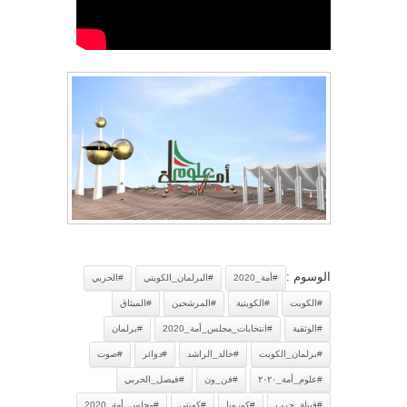
الوسوم :
#أمة_2020
#البرلمان_الكويتي
#الحربي
#الكويت
#الكويتية
#المرشحين
#الميثاق
#الوثقية
#انتخابات_مجلس_أمة_2020
#برلمان
#برلمان_الكويت
#خالد_الراشد
#دوائر
#صوت
#علوم_أمة_٢٠٢٠
#فن_ون
#فيصل_الحربي
#قبيلة_حرب
#كورونا
#كويتي
#مجلس_أمة_2020