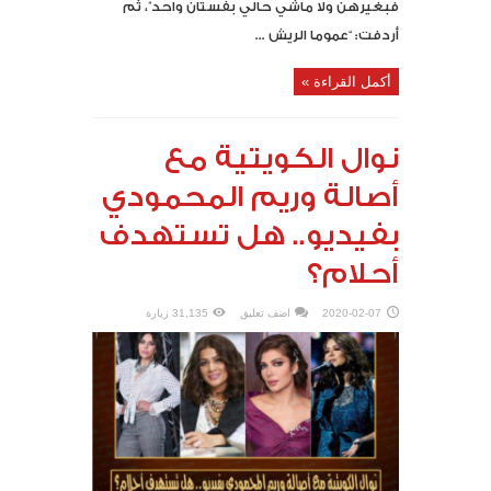
فبغيرهن ولا ماشي حالي بفستان واحد”، ثم
أردفت: “عموما الريش ...
أكمل القراءة »
نوال الكويتية مع
أصالة وريم المحمودي
بفيديو.. هل تستهدف
أحلام؟
2020-02-07
اضف تعليق
31,135 زيارة