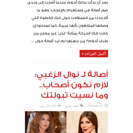
بعد أن بدأت بذلك أحلام عندما أشارت إلى إحدى
صور أصالة في إنستغرام بالإعجاب، وهو ما
أثارعددا من التساؤلات حول تلك الخطوة التي
وصفها المتابعون بأنها غريبة، كما تساءلوا إن
كانت تلك الحركة بمثابة “غزل” غير معلن من
طرف أحلام؟ من جهتها لم ترد أصالة حول ...
أكمل القراءة »
أصالة لـ نوال الزغبي:
لازم نكون أصحاب..
وما نسيت تبولتك
2020-06-07
اضف تعليق
23,523 زيارة