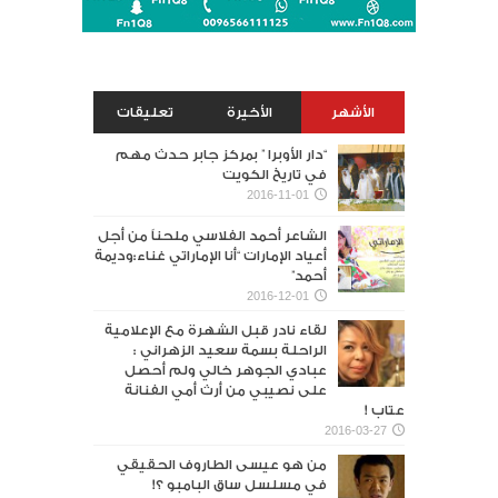
الأشهر
الأخيرة
تعليقات
“دار الأوبرا ” بمركز جابر حدث مهم
في تاريخ الكويت
2016-11-01
الشاعر أحمد الفلاسي ملحناً من أجل
أعياد الإمارات “أنا الإماراتي غناء:وديمة
أحمد”
2016-12-01
لقاء نادر قبل الشهرة مع الإعلامية
الراحلة بسمة سعيد الزهراني :
عبادي الجوهر خالي ولم أحصل
على نصيبي من أرث أمي الفنانة
عتاب !
2016-03-27
من هو عيسى الطاروف الحقيقي
في مسلسل ساق البامبو ؟!