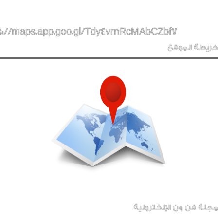
s://maps.app.goo.gl/Tdy4vrnRcMAbCZbf7
خريطة الموقع
مجلة فن ون الإلكترونية