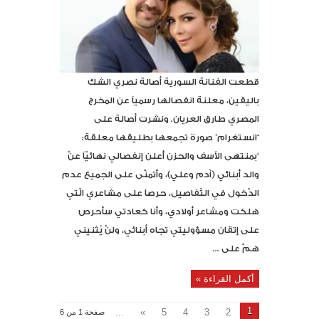
قطعت الفنانة السورية أصالة نصري الشك
باليقين، معلنة انفصالها رسمياً عن المخرج
المصري طارق العريان. ونشرت أصالة على
“انستغرام” صورة تجمعها بطليقها معلقة:
“بمنتهى الأسف والحزن أُعلن إنفصالي نهائيّاً عنّ
والد أبنائي (آدم وعلي)، وأتمنّى على الجميع عدم
الدّخول في التّفاصيل، حرصاً على مشاعري الّتي
هلكت ومشاعر أولادي، وأنا كعادتي سأحرص
على إتقان مسؤوليتي تجاه أبنائي، ولنّ يُثنيني
همّ على ...
أكمل القراءة »
1
...
»
5
4
3
2
صفحة 1 من 6