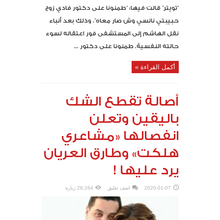
“تويتر” قالت فيها: “طمنونا على دكتور فادي زوج
حبيبتي نانسي وش صار معاه”، وذلك بعد أنباء
نقل الهاشم إلى المستشفى فور اعتقاله لسوء
حالته النفسية. طمنونا على دكتور ...
أكمل القراءة »
أصالة تقطع الشك
باليقين وتعلن
انفصالها «مشاعري
هلكت» وطارق العريان
يرد عليها !
2020-01-07
اضف تعليق
28,264 زيارة