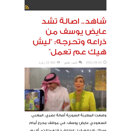
شاهد.. اصالة تشد
عايض يوسف من
ذراعه وتحرجه: “ليش
هيك عم تعمل”
2021-08-22
اضف تعليق
22,302 زيارة
وضعت المطربة السورية أصالة نصري، المغني
السعودي عايض يوسف، في موقف محرج أمام
وسائل الإعلام قبل انطلاق حفلهما الذي أقيم