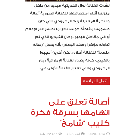
نشرت الفنانة نوال الكويتية فيديو من داخل
منزلها أثناء استضافتها للفنانة السورية أصالة
والنجمة المعتزلة ريم المحمودي التي كان
ظهورها مفاجأة كونها نادرا ما تظهر عبر الإعلام
أو في مقاطع فيديو. وكان الفيديو الذي تم
تداوله مؤخرا وصفه البعض بأنه يحمل “رسالة
ملغمة” للفنانة أحلام، لكن آخرين أعجبوا
بالفيديو كونه يضم الفنانة الإماراتية ريم
المحمودي والتي تعتبر الفنانة الأولى في ...
أكمل القراءة »
أصالة تعلق على
اتهامها بسرقة فكرة
كليب “شامخ”
2020-01-14
اضف تعليق
22,467 زيارة