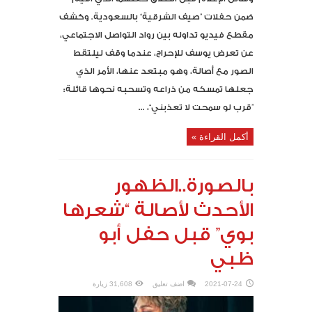
ضمن حفلات ”صيف الشرقية“ بالسعودية. وكشف
مقطع فيديو تداوله بين رواد التواصل الاجتماعي،
عن تعرض يوسف للإحراج، عندما وقف ليلتقط
الصور مع أصالة، وهو مبتعد عنها، الأمر الذي
جعلها تمسكه من ذراعه وتسحبه نحوها قائلة:
”قرب لو سمحت لا تعذبني“، ...
أكمل القراءة »
بالصورة..الظهور
الأحدث لأصالة “شعرها
بوي” قبل حفل أبو
ظبي
2021-07-24
اضف تعليق
31,608 زيارة