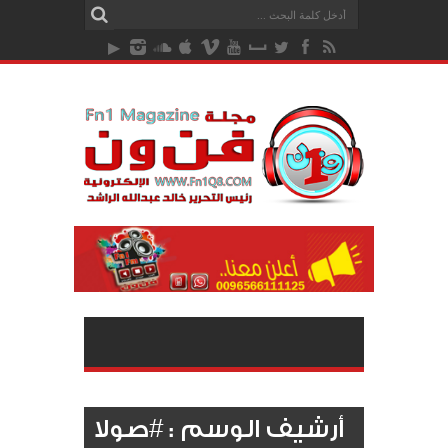
أرشيف الوسم :
#صولا