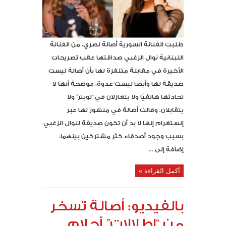
طلبت الفنانة السورية أصالة نصري، من الفنانة
اللبنانية نوال الزغبي صداقتها عقب تصريحات
الأخيرة في مقابلة متلفزة لها بأن أصالة ليست
صديقة لها وأيضا ليست عدوة، موضحة أنها لا
تحادثها هاتفيًا ولا يتغازلان في “تويتر” ولا
يتقابلان. وقالت أصالة في منشور لها عبر
إنستغرام إنها لا بد أن تكون صديقة لنوال الزغبي
بسبب وجود أصدقاء كثر مشتركين بينهما،
إضافة إلى ...
أكمل القراءة »
بالفيديو: أصالة تسخر
من “إطلالات” أحلام..