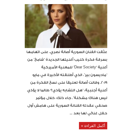
علّقت الفنان السورية أصالة نصري، على اتهامها
بسرقة فكرة كليب أغنيتها الجديدة “شامخ” من
أغنية “Dear Society” للمغنية الأميركية
“ماديسون بير”، الذي أطلقته الأخيرة في مايو
2019. وقالت أصالة تعليقاً على نسخ الفكرة من
أغنية أجنبية: “هل التشابه يؤذي؟ طالما لا يؤذي
ليس هناك مشكلة”. جاء ذلك، خلال مؤتمر
صحفي عقدته الفنانة السورية على هامش أول
حفل غنائي لها بعد ...
أكمل القراءة »