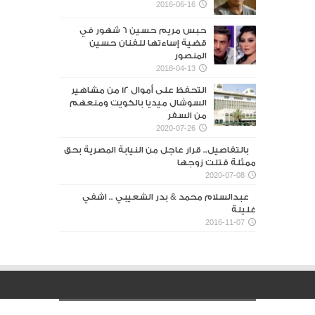
2016-06-16
حبس مريم حسين 6 شهور في
قضية إساءتها للفنان حسين
المنصور‎
2018-04-13
التحفظ على أموال 12 من مشاهير
السوشال ميديا بالكويت ومنعهم
من السفر
2020-07-26
بالتفاصيل.. قرار عاجل من النيابة المصرية بحق
ممثلة قتلت زوجها
2020-07-08
عبدالسلام محمد & بدر الشعيبي .. اشفي
غليلة
2016-11-07