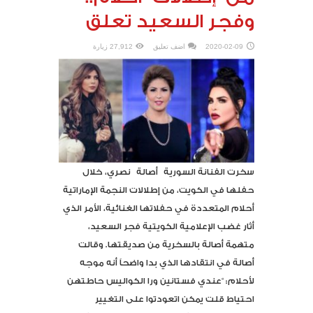
وفجر السعيد تعلق
2020-02-09
اضف تعليق
27,912 زيارة
سخرت الفنانة السورية أصالة نصري، خلال
حفلها في الكويت، من إطلالات النجمة الإماراتية
أحلام المتعددة في حفلاتها الغنائية، الأمر الذي
أثار غضب الإعلامية الكويتية فجر السعيد،
متهمة أصالة بالسخرية من صديقتها. وقالت
أصالة في انتقادها الذي بدا واضحاً أنه موجه
لأحلام: “عندي فستانين ورا الكواليس حاطتهن
احتياط قلت يمكن اتعودتوا على التغيير