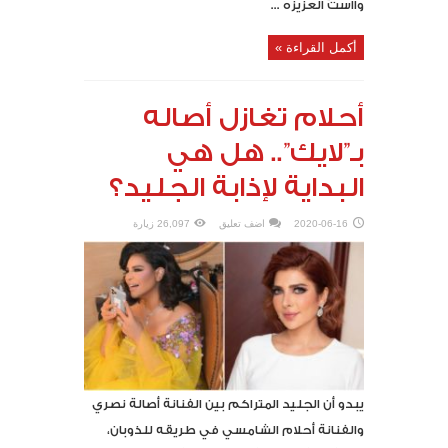
وااستّ العزيزه ...
أكمل القراءة »
أحلام تغازل أصاله
بـ”لايك”.. هل هي
البداية لإذابة الجليد؟
2020-06-16
اضف تعليق
26,097 زيارة
يبدو أن الجليد المتراكم بين الفنانة أصالة نصري
والفنانة أحلام الشامسي في طريقه للذوبان،