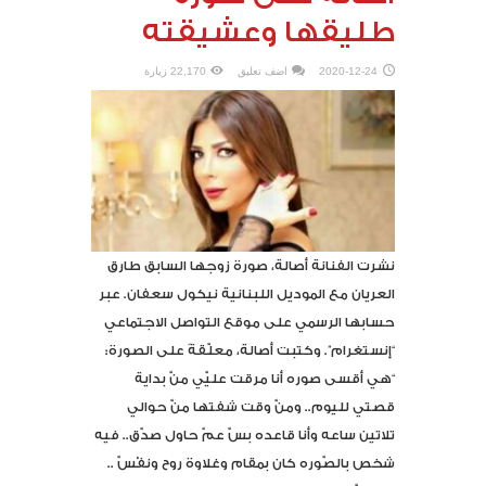
طليقها وعشيقته
2020-12-24
اضف تعليق
22,170 زيارة
نشرت الفنانة أصالة، صورة زوجها السابق طارق
العريان مع الموديل اللبنانية نيكول سعفان. عبر
حسابها الرسمي على موقع التواصل الاجتماعي
“إنستغرام”. وكتبت أصالة، معلّقةً على الصورة:
“هي أقسى صوره أنا مرقت عليّي منّ بداية
قصتي لليوم.. ومنّ وقت شفتها منّ حوالي
تلاتين ساعه وأنا قاعده بسّ عمّ حاول صدّق.. فيه
شخص بالصّوره كان بمقام وغلاوة روح ونفْسّ ..