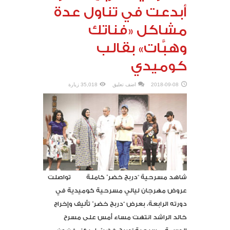
أبدعت في تناول عدة
مشاكل «فناتك
وهبَّات» بقالب
كوميدي
2018-09-08
اضف تعليق
35,018 زيارة
شاهد مسرحية “دربج خضر” كاملة تواصلت
عروض مهرجان ليالي مسرحية كوميدية في
دورته الرابعة، بعرض “دربج خضر” تأليف وإخراج
خالد الراشد انتهت مساء أمس على مسرح