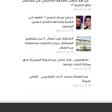
من هو عيسى الطاروف الحقيقي في مسلسل
ساق البامبو ؟!
2016-06-16
حبس مريم حسين 6 شهور في
قضية إساءتها للفنان حسين
المنصور‎
2018-04-13
التحفظ على أموال 12 من مشاهير
السوشال ميديا بالكويت ومنعهم
من السفر
2020-07-26
بالتفاصيل.. قرار عاجل من النيابة المصرية بحق
ممثلة قتلت زوجها
2020-07-08
عبدالسلام محمد & بدر الشعيبي .. اشفي
غليلة
2016-11-07