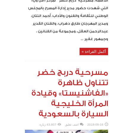
الدسمة، مسرحية “دربج خضر” لمركز «فن ون»
التي شهدت حضور مدير إدارة المسرح بالمجلس
الوطني للثقافة والفنون والآداب، أحمد التتان،
ومدير المهرجان طارق دهراب، والفنان القدير
عبدالرحمن العقل، ومجموعة من الفنانين ،
وجمهور غفير ...
أكمل القراءة »
مسرحية دربج خضر
تتناول ظاهرة
«الفاشنيستا» وقيادة
المرأة الخليجية
السيارة بالسعودية
2018-08-18
اضف تعليق
43,807 زيارة