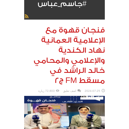
#جاسم_عباس
فنجان قهوة مع
الإعلامية العمانية
نهاد الكندية
والإعلامي والمحامي
خالد الراشد في
مسقط FM ج٢
2024-07-25
اضف تعليق
72,803 زيارة