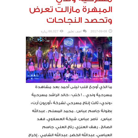
المبهرة مازالت تعرض
وتحصد النجاحات
2017-09-08
اضف تعليق
66,027 زيارة
ما الذي أوجع قلب ليلى أحمد بعد مشاهدة
مسرحية وندي .. ! كتب : خالد الراشد مسرحية
«وندي» ثالث إنتاج مسرحي لشركة «أوريون آرت»
بطولة جاسم عباس ، محمد المسلم ، عبدالله
عباس، ناصر عباس، شيخة العسلاوي، فهد
الصالح ، رهف العنزي، رتاج العلي، جاسم
العباسي، عبدالله الخضر، عبدالله الشامي ، إخراج