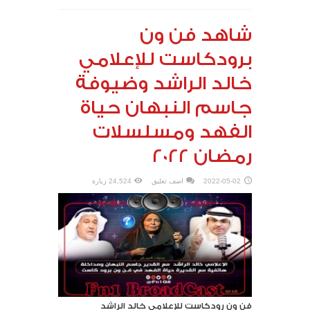
شاهد فن ون
برودكاست للإعلامي
خالد الراشد وضيوفة
جاسم النبهان حياة
الفهد ومسلسلات
رمضان 2022
2022-05-02
اضف تعليق
24,524 زيارة
فن ون رودكاست للإعلامي خالد الراشد