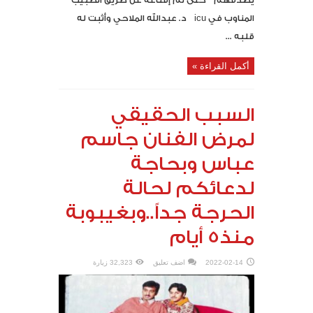
المناوب في icu د. عبدالله الملاحي وأثبت له
قلبه ...
أكمل القراءة »
السبب الحقيقي
لمرض الفنان جاسم
عباس وبحاجة
لدعائكم لحالة
الحرجة جداً..وبغيبوبة
منذ5 أيام
2022-02-14
اضف تعليق
32,323 زيارة