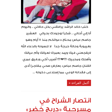
كتب خالد الراشد يرافقني بكل حالاتي .. واليوم
أنا إلي أحاتي .. شكراً لوجودك بحياتي العشير
جاسم عباس محتاج دعواتكم منذ ٥ أيام وهو
بغيبوبة وحالة حرجة جداً لا تنسونه بالدعاء الله
لايفجعني فيك ويمد بعمرك لعيالك وأم عيالك
وأهلك ومحبيك 🤲💔🤲 أصيب أخي ورفيق عمري
الفنان جاسم عباس، بعارض صحي مفاجئ أدى
إلى فقدانه الوعي، مما إستدعى دخوله ...
أكمل القراءة »
انتصار الشراح في
مسرحية «دربج خضر»