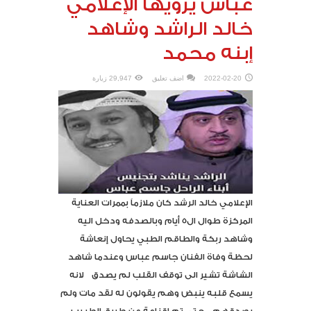
عباس يرويها الإعلامي
خالد الراشد وشاهد
إبنه محمد
2022-02-20
اضف تعليق
29,947 زيارة
الإعلامي خالد الرشد كان ملازماً بممرات العناية
المركزة طوال ال5 أيام وبالصدفه ودخل اليه
وشاهد ربكة والطاقم الطبي يحاول إنعاشة
لحظة وفاة الفنان جاسم عباس وعندما شاهد
الشاشة تشير الى توقف القلب لم يصدق لانه
يسمع قلبه ينبض وهم يقولون له لقد مات ولم
يصدقهم حتى تم إقناعة عن طريق الطبيب