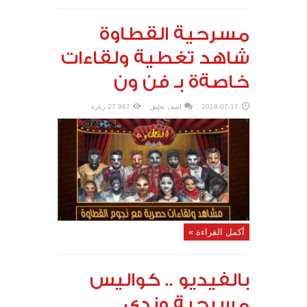
مسرحية القطاوة
شاهد تغطية ولقاءات
خاصةة بـ فن ون
2018-07-17
اضف تعليق
27,967 زيارة
أكمل القراءة »
بالفيديو .. كواليس
مسرحية وندي