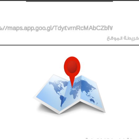
s://maps.app.goo.gl/Tdy4vrnRcMAbCZbf7
خريطة الموقع