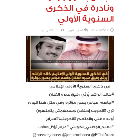
ونادرة في الذكرى
السنوية الأولي
2023-02-16
اضف تعليق
43,565 زيارة
في ذكرى السنوية الأولى الإعلامي
#خالد_الراشد يُرثي رفيق عمره الفنان
#جاسم_عباس بصور مؤثرة وفي مثل هذا اليوم
ثرى #الكويت إحتضن جسدهمتى يتجنسون
أولاده على والدتهم #الكويتية#فبراير
#العيد_الوطني_الكويتي #عزايز @3_abbas
@nasser_abass @jassimabbas1 @ETbilArabi