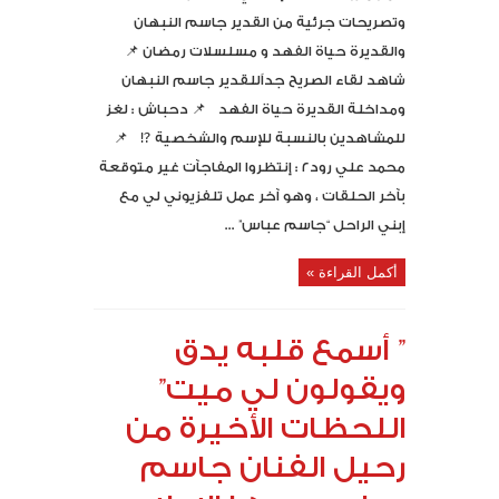
وتصريحات جرئية من القدير جاسم النبهان
والقديرة حياة الفهد و مسلسلات رمضان 📌
شاهد لقاء الصريح جداًللقدير جاسم النبهان
ومداخلة القديرة حياة الفهد 📌 دحباش : لغز
للمشاهدين بالنسبة للإسم والشخصية ⁉️ 📌
محمد علي رود٢ : إنتظروا المفاجآت غير متوقعة
بآخر الحلقات ، وهو آخر عمل تلفزيوني لي مع
إبني الراحل “جاسم عباس” ...
أكمل القراءة »
” أسمع قلبه يدق
ويقولون لي ميت”
اللحظات الأخيرة من
رحيل الفنان جاسم