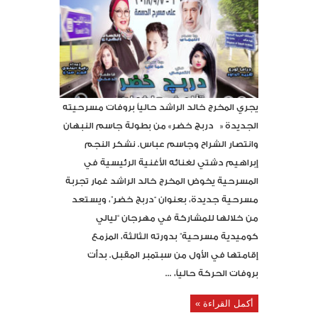
يجري المخرج خالد الراشد حالياً بروفات مسرحيته
الجديدة « دربچ خضر» من بطولة جاسم النبهان
وانتصار الشراح وجاسم عباس. نشكر النجم
إبراهيم دشتي لغنائه الأغنية الرئيسية في
المسرحية يخوض المخرج خالد الراشد غمار تجربة
مسرحية جديدة، بعنوان “دربج خضر”، ويستعد
من خلالها للمشاركة في مهرجان “ليالي
كوميدية مسرحية” بدورته الثالثة، المزمع
إقامتها في الأول من سبتمبر المقبل. بدأت
بروفات الحركة حالياً، ...
أكمل القراءة »