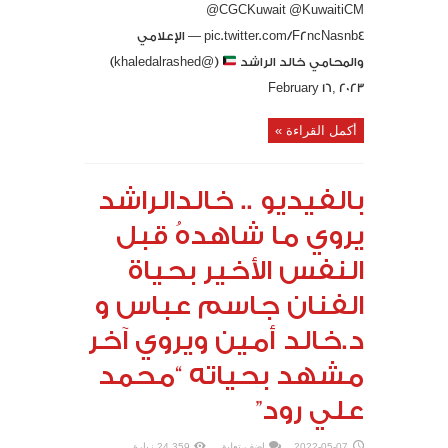
@CGCKuwait @KuwaitiCM
pic.twitter.com/F2ncNasnb4 — الإعلامي
والمحامي خالد الراشد
(@khaledalrashed)
February 16, 2023
أكمل القراءة »
بالفيديو .. خالدالراشد
يروي ما شاهدهُ قبل
النفس الأخير بحياة
الفنان جاسم عباس و
د.خالد أمين ويروي آخر
مشهد بحياته “محمد
علي رود”
2022-05-07
اضف تعليق
24,359 زيارة